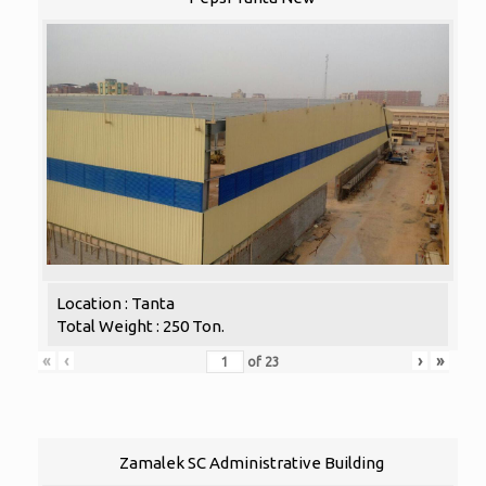
Location : Tanta
Total Weight : 250 Ton.
«
‹
›
»
of
23
Zamalek SC Administrative Building