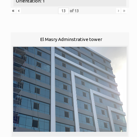
Orientation: 1
«
‹
›
»
of
13
El Masry Adminstrative tower