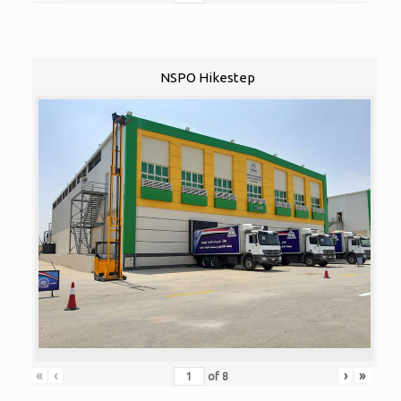
NSPO Hikestep
«
‹
›
»
of
8