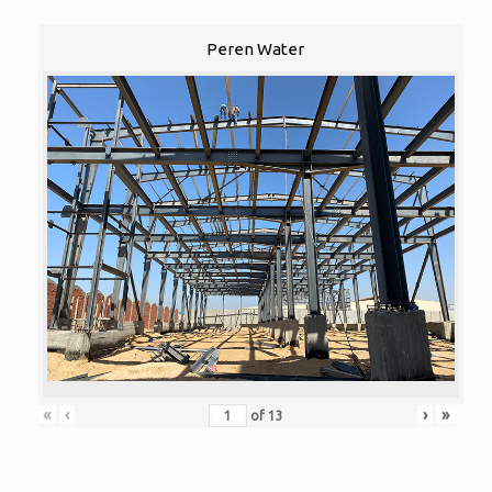
Peren Water
«
‹
›
»
of
13