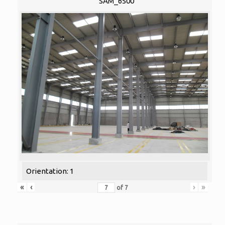
SAM_6500
Orientation: 1
«
‹
›
»
of
7