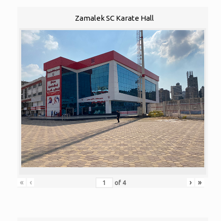
Zamalek SC Karate Hall
«
‹
›
»
of
4