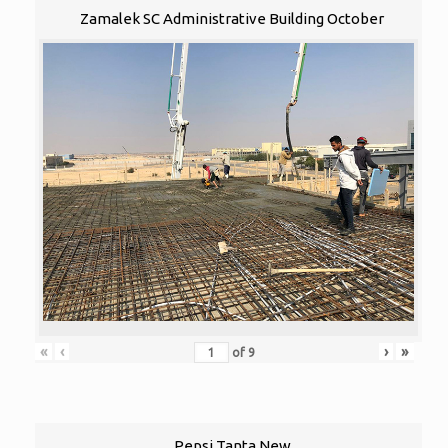
Zamalek SC Administrative Building October
«
‹
›
»
of
9
Pepsi Tanta New