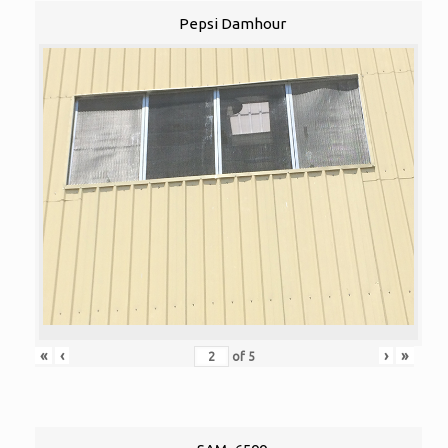
Pepsi Damhour
«
‹
›
»
of
5