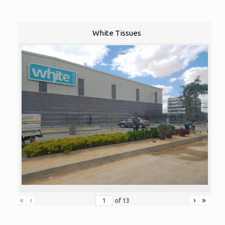
White Tissues
«
‹
›
»
of
13