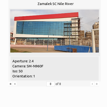
Zamalek SC Nile River
Aperture: 2.4
Camera: SM-N960F
Iso: 50
Orientation: 1
«
‹
›
»
of
8