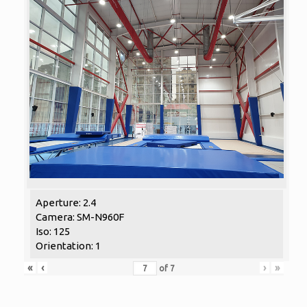
Aperture: 2.4
Camera: SM-N960F
Iso: 125
Orientation: 1
«
‹
›
»
of
7