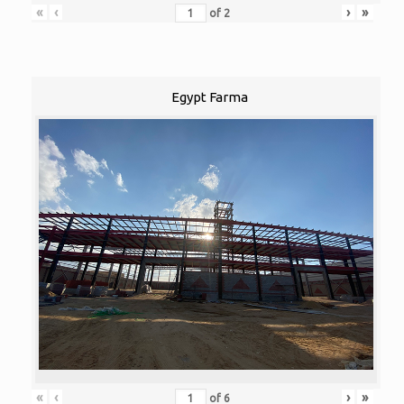
«
‹
›
»
of
2
Egypt Farma
«
‹
›
»
of
6