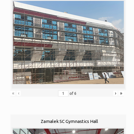
«
‹
›
»
of
6
Zamalek SC Gymnastics Hall