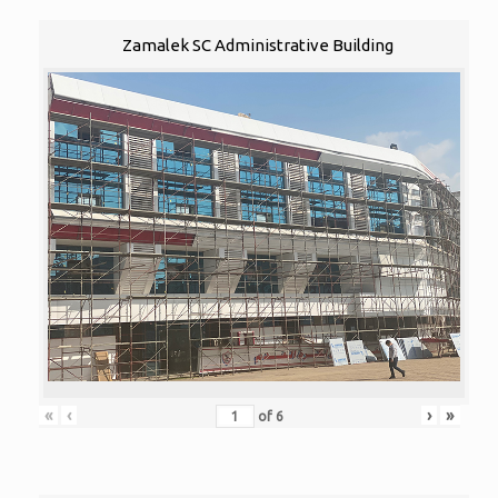
Zamalek SC Administrative Building
«
‹
›
»
of
6