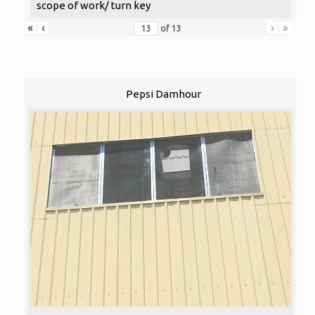
scope of work/ turn key
«
‹
›
»
of
13
Pepsi Damhour