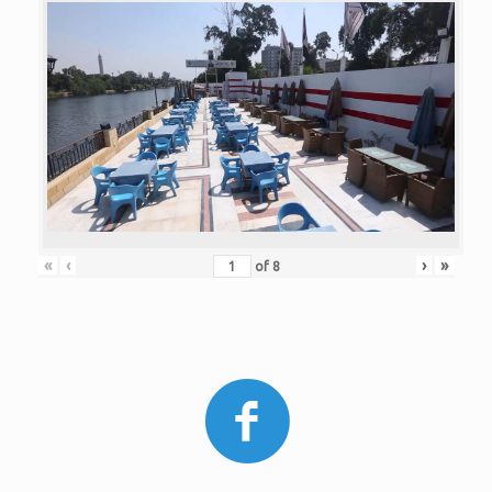
«
‹
›
»
of
8