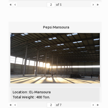
«
‹
›
»
of
5
Pepsi Mansoura
Location : EL-Mansoura
Total Weight : 400 Ton.
«
‹
›
»
of
7