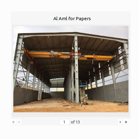
Al Aml for Papers
«
‹
›
»
of
13