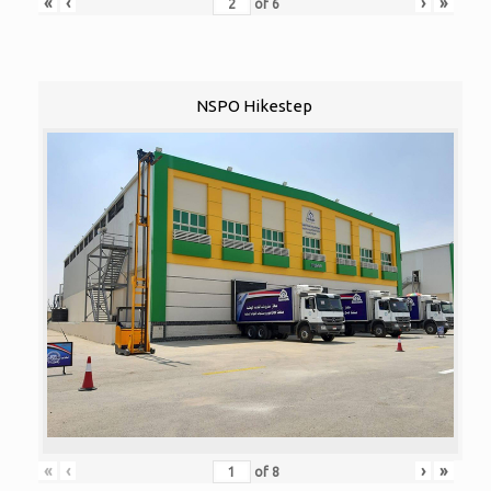
«
‹
›
»
of
6
NSPO Hikestep
«
‹
›
»
of
8