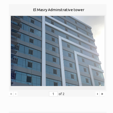
El Masry Adminstrative tower
«
‹
›
»
of
2