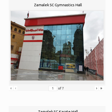
Zamalek SC Gymnastics Hall
«
‹
›
»
of
7
Zamalek SC Karate Hall