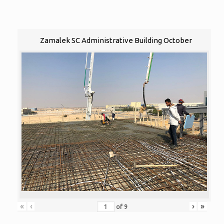
Zamalek SC Administrative Building October
«
‹
›
»
of
9