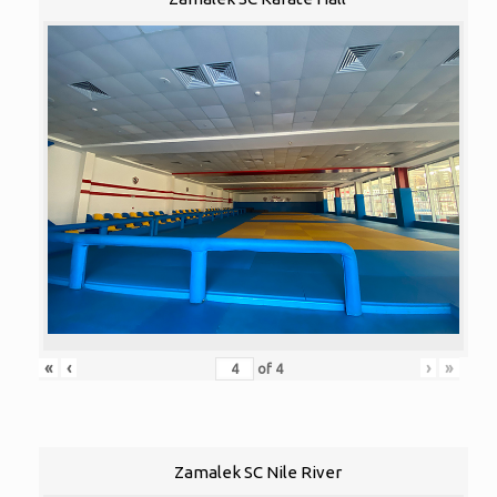
«
‹
›
»
of
4
Zamalek SC Nile River