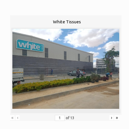
White Tissues
«
‹
›
»
of
13