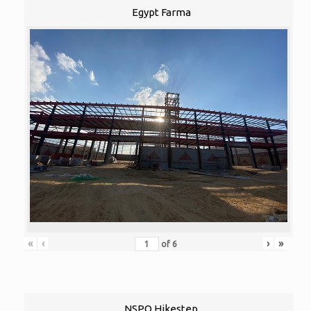
Egypt Farma
«
‹
›
»
of
6
NSPO Hikestep