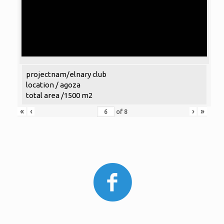
projectnam/elnary club
location / agoza
total area /1500 m2
«
‹
›
»
of
8