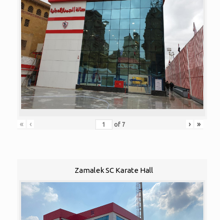
«
‹
›
»
of
7
Zamalek SC Karate Hall