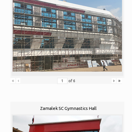
«
‹
›
»
of
6
Zamalek SC Gymnastics Hall