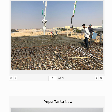
«
‹
›
»
of
9
Pepsi Tanta New