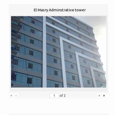
El Masry Adminstrative tower
«
‹
›
»
of
2