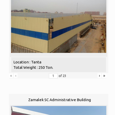
Location : Tanta
Total Weight : 250 Ton.
«
‹
›
»
of
23
Zamalek SC Administrative Building