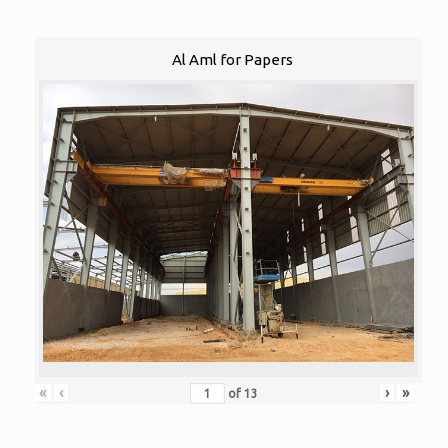
Al Aml for Papers
«
‹
›
»
of
13