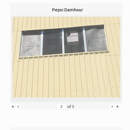
Pepsi Damhour
«
‹
›
»
of
5