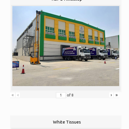
«
‹
›
»
of
8
White Tissues