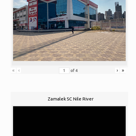
«
‹
›
»
of
4
Zamalek SC Nile River