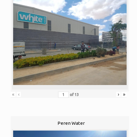
«
‹
›
»
of
13
Peren Water