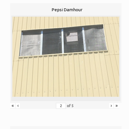
Pepsi Damhour
«
‹
›
»
of
5