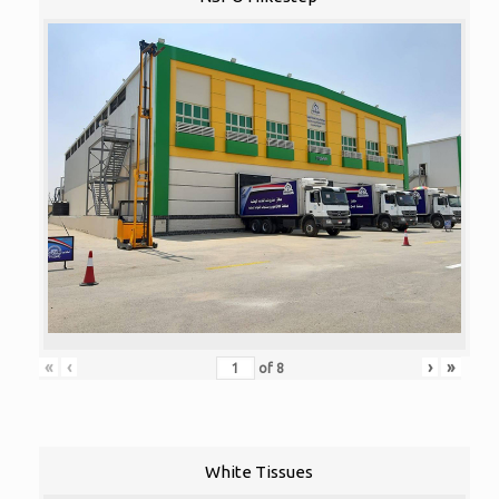
«
‹
›
»
of
8
White Tissues