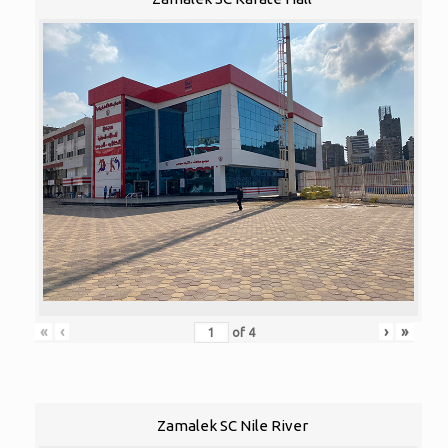
«
‹
›
»
of
4
Zamalek SC Nile River