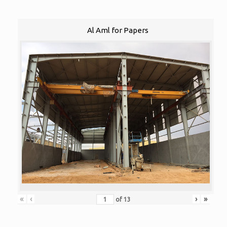
Al Aml for Papers
«
‹
›
»
of
13