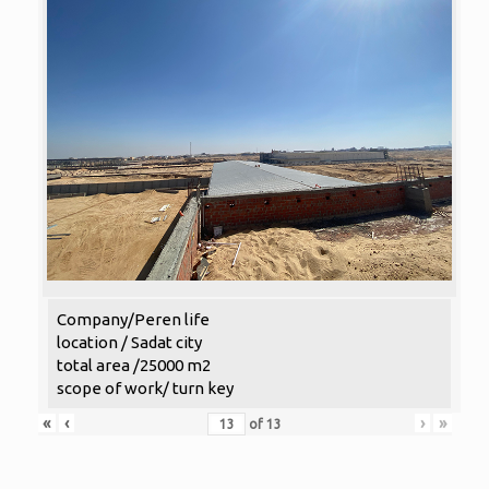
Company/Peren life
location / Sadat city
total area /25000 m2
scope of work/ turn key
«
‹
›
»
of
13