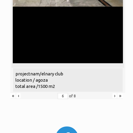
projectnam/elnary club
location / agoza
total area /1500 m2
«
‹
›
»
of
8