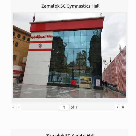
Zamalek SC Gymnastics Hall
«
‹
›
»
of
7
Zamalek SC Karate Hall