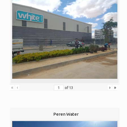
«
‹
›
»
of
13
Peren Water