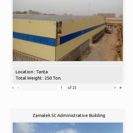
Location : Tanta
Total Weight : 250 Ton.
«
‹
›
»
of
23
Zamalek SC Administrative Building