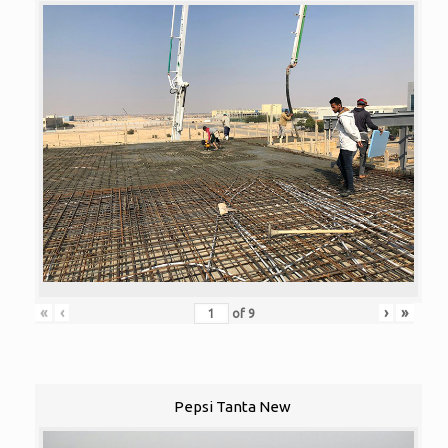
«
‹
›
»
of
9
Pepsi Tanta New