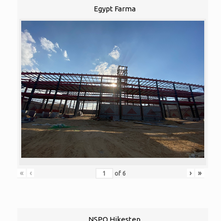
Egypt Farma
«
‹
›
»
of
6
NSPO Hikestep