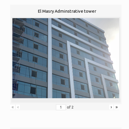
El Masry Adminstrative tower
«
‹
›
»
of
2