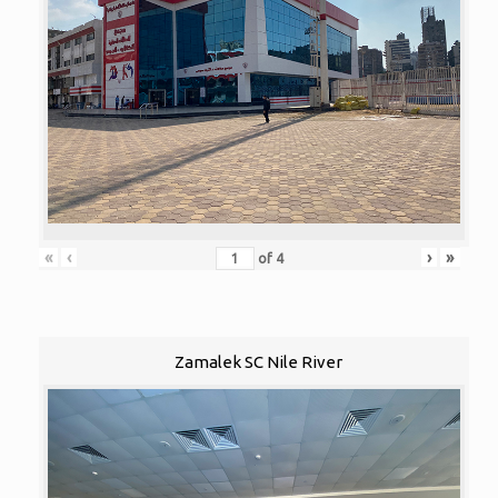
«
‹
›
»
of
4
Zamalek SC Nile River