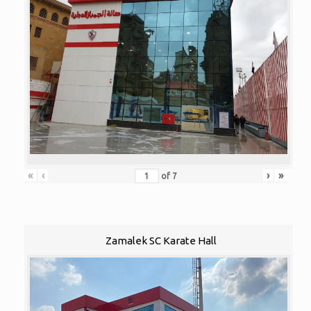
«
‹
›
»
of
7
Zamalek SC Karate Hall