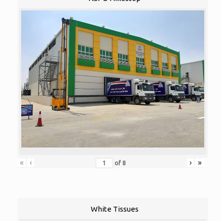
«
‹
›
»
of
8
White Tissues