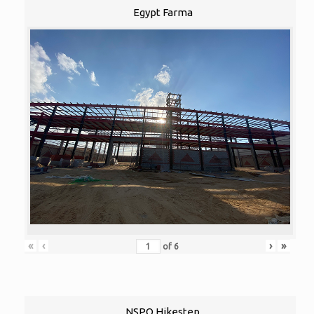
Egypt Farma
«
‹
›
»
of
6
NSPO Hikestep