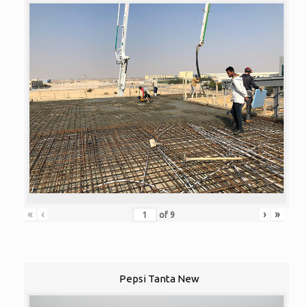
«
‹
›
»
of
9
Pepsi Tanta New