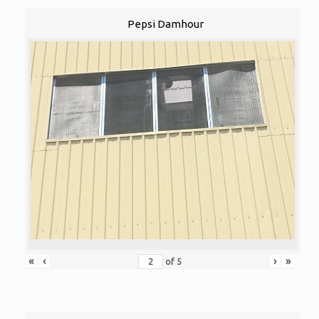
Pepsi Damhour
«
‹
›
»
of
5