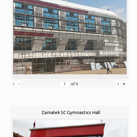
«
‹
›
»
of
6
Zamalek SC Gymnastics Hall