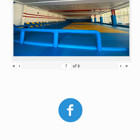
«
‹
›
»
of
8