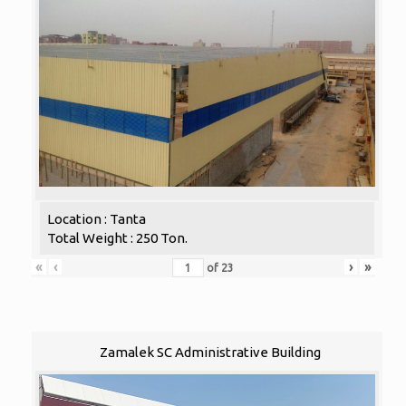
Location : Tanta
Total Weight : 250 Ton.
«
‹
›
»
of
23
Zamalek SC Administrative Building