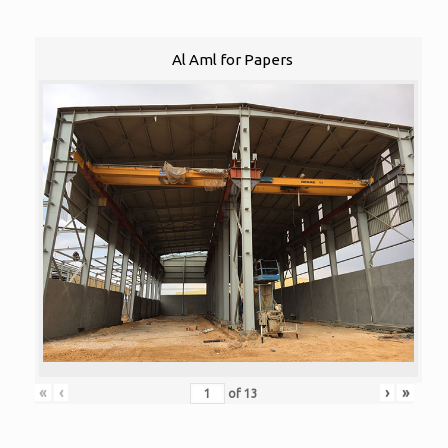
Al Aml for Papers
«
‹
›
»
of
13