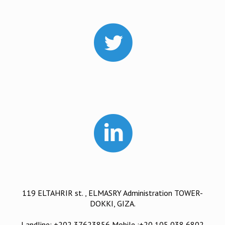
119 ELTAHRIR st. , ELMASRY Administration TOWER-
DOKKI, GIZA.
Landline: +202 37623856 Mobile :+20 105 038 6802