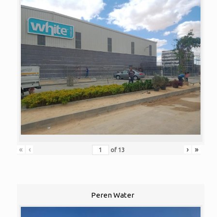
«
‹
›
»
of
13
Peren Water