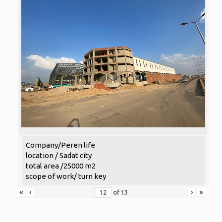
Company/Peren life
location / Sadat city
total area /25000 m2
scope of work/ turn key
«
‹
›
»
of
13