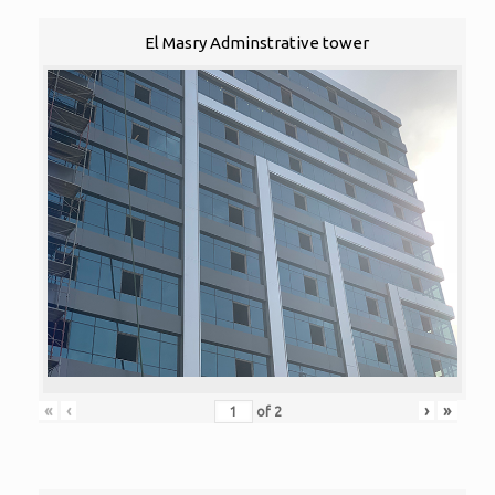
El Masry Adminstrative tower
«
‹
›
»
of
2