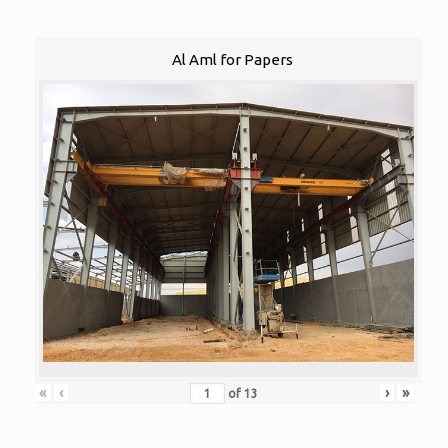
Al Aml for Papers
«
‹
›
»
of
13