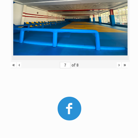
«
‹
›
»
of
8