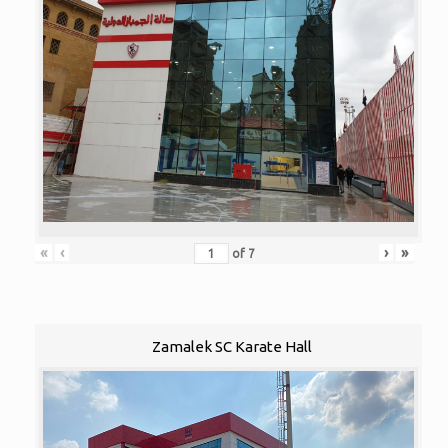
«
‹
›
»
of
7
Zamalek SC Karate Hall