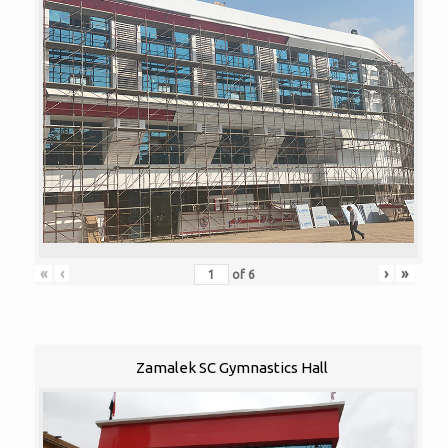
«
‹
›
»
of
6
Zamalek SC Gymnastics Hall