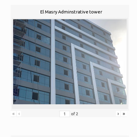
El Masry Adminstrative tower
«
‹
›
»
of
2