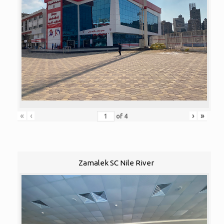
«
‹
›
»
of
4
Zamalek SC Nile River