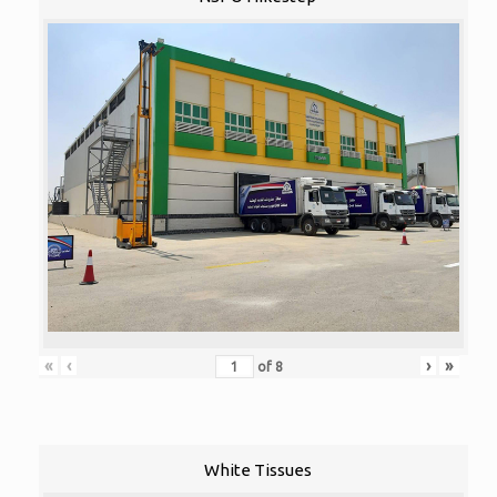
«
‹
›
»
of
8
White Tissues