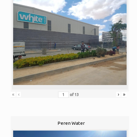
«
‹
›
»
of
13
Peren Water