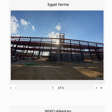
Egypt Farma
«
‹
›
»
of
6
NSPO Hikestep