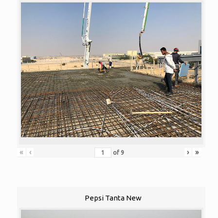
«
‹
›
»
of
9
Pepsi Tanta New