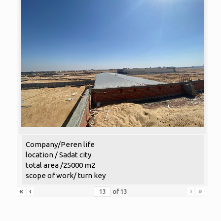
Company/Peren life
location / Sadat city
total area /25000 m2
scope of work/ turn key
«
‹
›
»
of
13