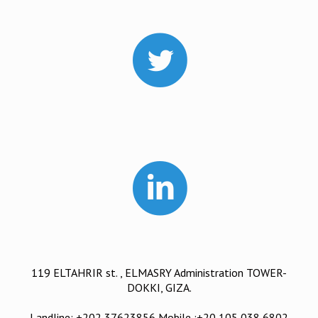
119 ELTAHRIR st. , ELMASRY Administration TOWER-
DOKKI, GIZA.
Landline: +202 37623856 Mobile :+20 105 038 6802