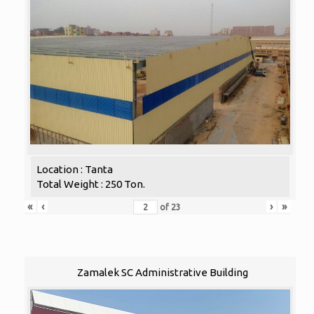
Location : Tanta
Total Weight : 250 Ton.
«
‹
›
»
of
23
Zamalek SC Administrative Building