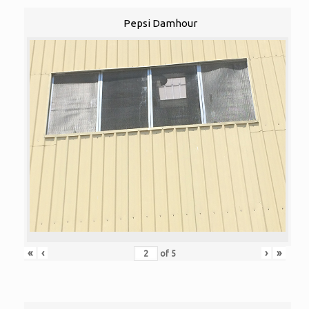
Pepsi Damhour
«
‹
›
»
of
5