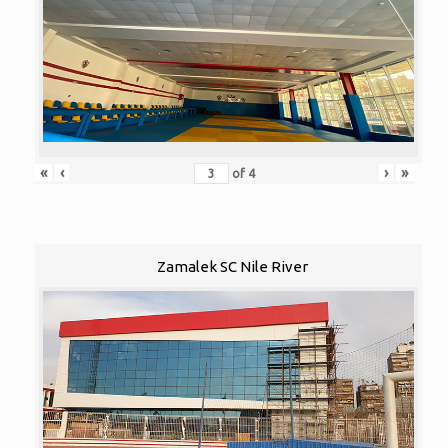
«
‹
›
»
of
4
Zamalek SC Nile River