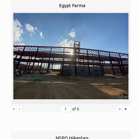
Egypt Farma
«
‹
›
»
of
6
NSPO Hikestep