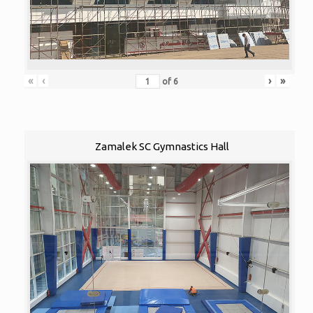
«
‹
›
»
of
6
Zamalek SC Gymnastics Hall