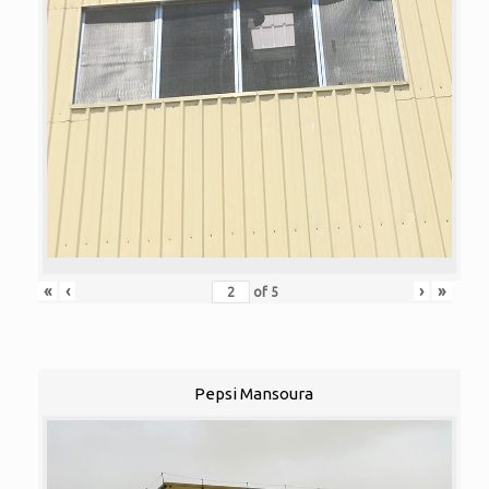
«
‹
›
»
of
5
Pepsi Mansoura