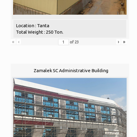
Location : Tanta
Total Weight : 250 Ton.
«
‹
›
»
of
23
Zamalek SC Administrative Building