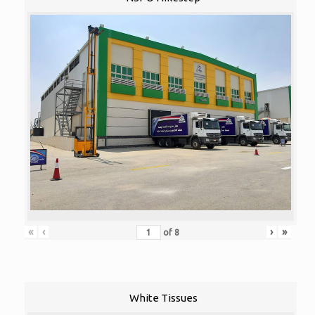
«
‹
›
»
of
8
White Tissues