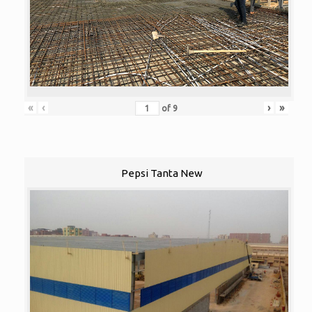
«
‹
›
»
of
9
Pepsi Tanta New