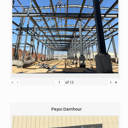
«
‹
›
»
of
13
Pepsi Damhour