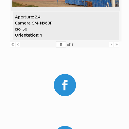
Aperture: 2.4
Camera: SM-N960F
Iso: 50
Orientation: 1
«
‹
›
»
of
8