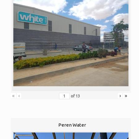
«
‹
›
»
of
13
Peren Water