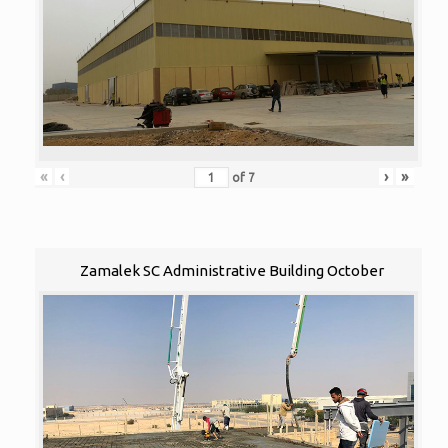
«
‹
›
»
of
7
Zamalek SC Administrative Building October