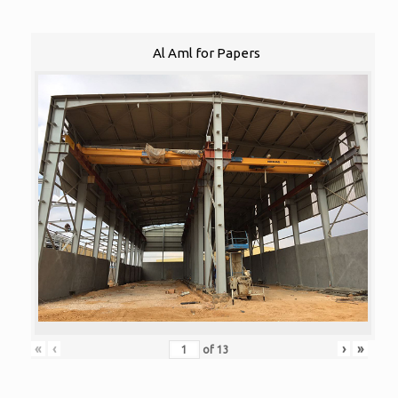
Al Aml for Papers
«
‹
›
»
of
13