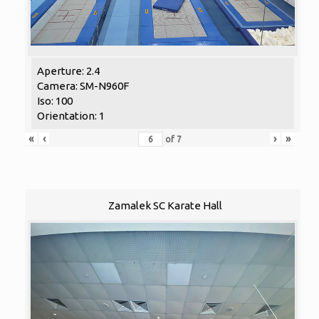
Aperture: 2.4
Camera: SM-N960F
Iso: 100
Orientation: 1
«
‹
›
»
of
7
Zamalek SC Karate Hall