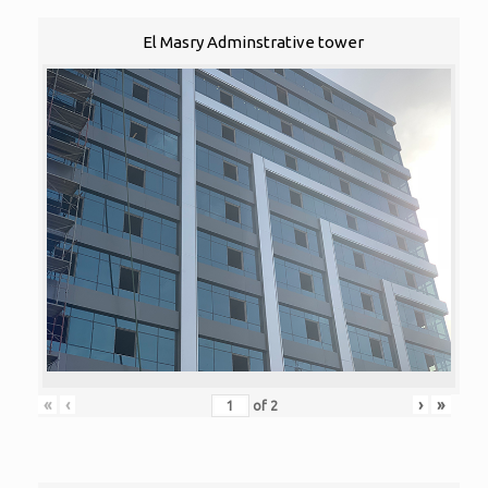
El Masry Adminstrative tower
«
‹
›
»
of
2