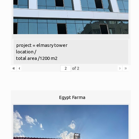
project = elmasry tower
location /
total area /1200 m2
«
‹
›
»
of
2
Egypt Farma