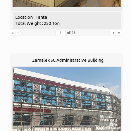
Location : Tanta
Total Weight : 250 Ton.
«
‹
›
»
of
23
Zamalek SC Administrative Building