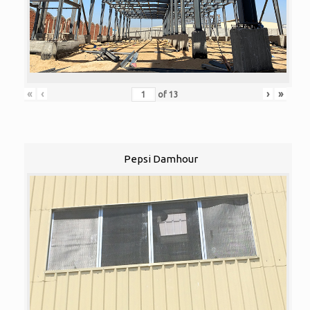
«
‹
›
»
of
13
Pepsi Damhour