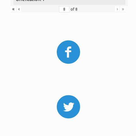
«
‹
›
»
of
8