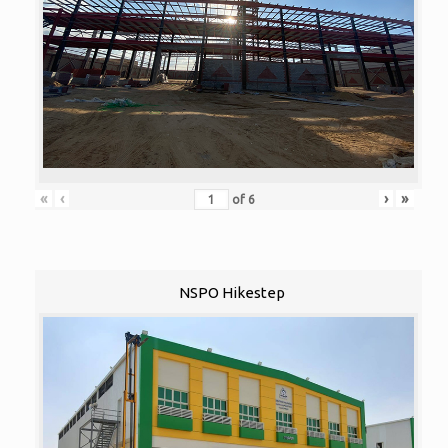
«
‹
›
»
of
6
NSPO Hikestep