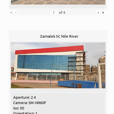
«
‹
›
»
of
4
Zamalek SC Nile River
Aperture: 2.4
Camera: SM-N960F
Iso: 50
Orientation: 1