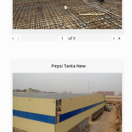
«
‹
›
»
of
9
Pepsi Tanta New