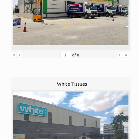
«
‹
›
»
of
8
White Tissues