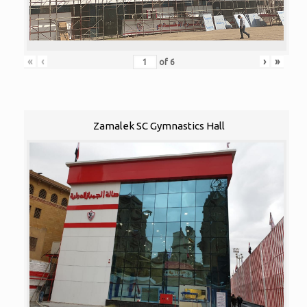
«
‹
›
»
of
6
Zamalek SC Gymnastics Hall