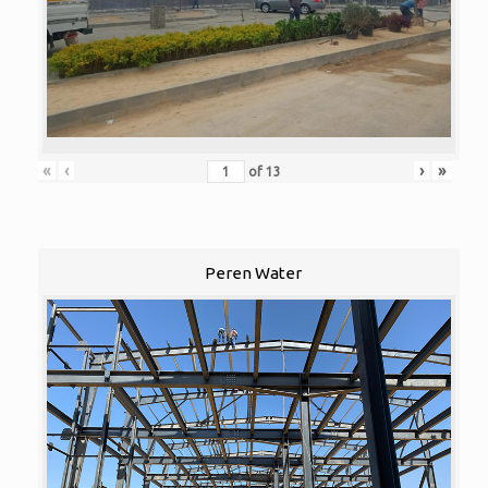
«
‹
›
»
of
13
Peren Water