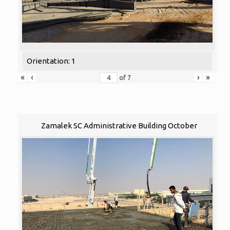
Orientation: 1
«
‹
›
»
of
7
Zamalek SC Administrative Building October