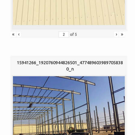
«
‹
›
»
of
5
15941266_1920760944826501_477489603989705838
0_n