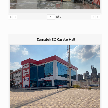
«
‹
›
»
of
7
Zamalek SC Karate Hall