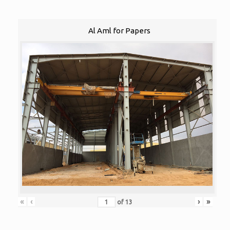
Al Aml for Papers
«
‹
›
»
of
13