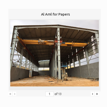
Al Aml for Papers
«
‹
›
»
of
13