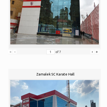
«
‹
›
»
of
7
Zamalek SC Karate Hall