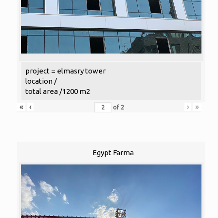
project = elmasry tower
location /
total area /1200 m2
«
‹
›
»
of
2
Egypt Farma