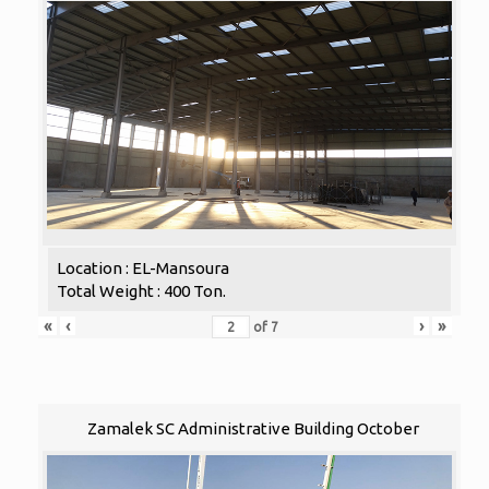
Location : EL-Mansoura
Total Weight : 400 Ton.
«
‹
›
»
of
7
Zamalek SC Administrative Building October