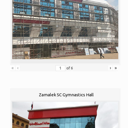
«
‹
›
»
of
6
Zamalek SC Gymnastics Hall