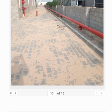
«
‹
›
»
of
13