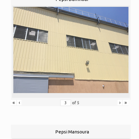
«
‹
›
»
of
5
Pepsi Mansoura