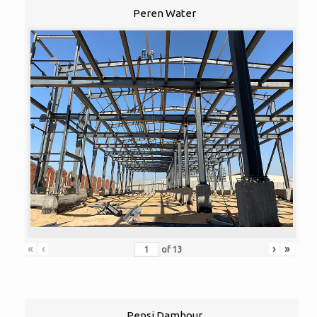
Peren Water
«
‹
›
»
of
13
Pepsi Damhour