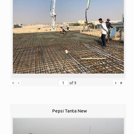
«
‹
›
»
of
9
Pepsi Tanta New