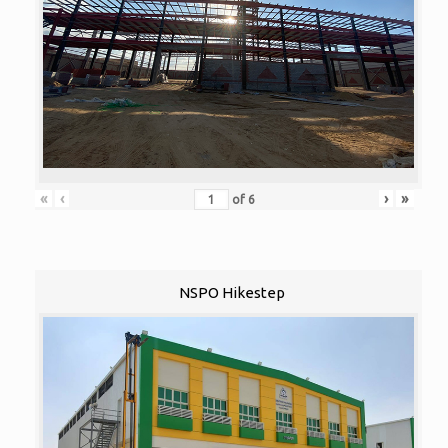
«
‹
›
»
of
6
NSPO Hikestep