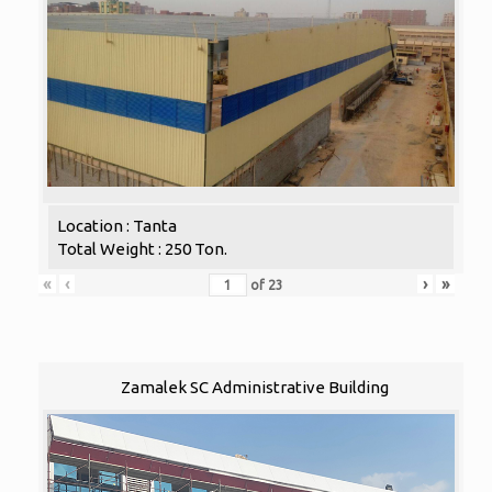
Location : Tanta
Total Weight : 250 Ton.
«
‹
›
»
of
23
Zamalek SC Administrative Building