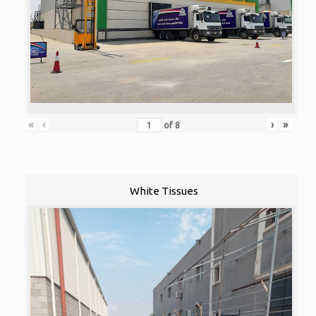
«
‹
›
»
of
8
White Tissues