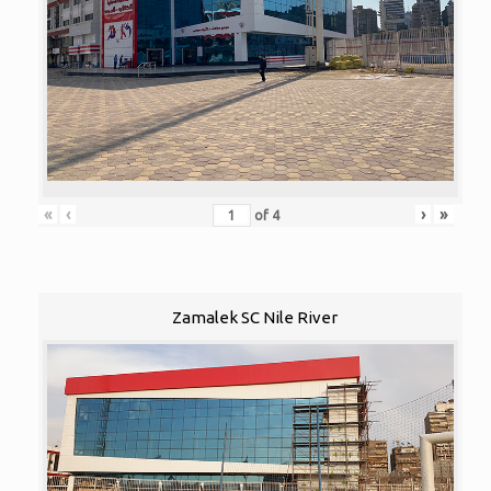
«
‹
›
»
of
4
Zamalek SC Nile River