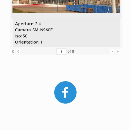
Aperture: 2.4
Camera: SM-N960F
Iso: 50
Orientation: 1
«
‹
›
»
of
8