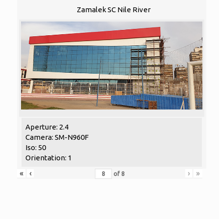
Zamalek SC Nile River
Aperture: 2.4
Camera: SM-N960F
Iso: 50
Orientation: 1
«
‹
›
»
of
8