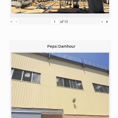
«
‹
›
»
of
13
Pepsi Damhour