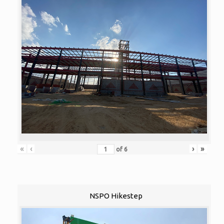
«
‹
›
»
of
6
NSPO Hikestep