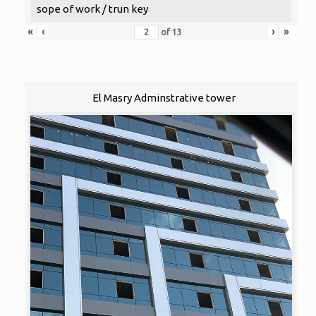
sope of work / trun key
«
‹
›
»
of
13
El Masry Adminstrative tower