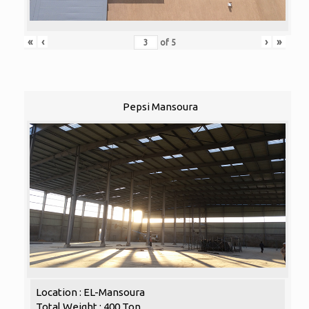
«
‹
›
»
of
5
Pepsi Mansoura
Location : EL-Mansoura
Total Weight : 400 Ton.