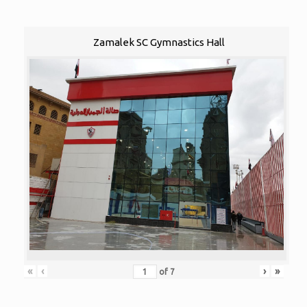
Zamalek SC Gymnastics Hall
«
‹
›
»
of
7