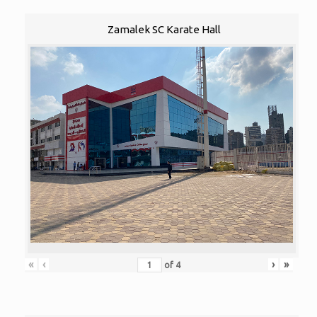
Zamalek SC Karate Hall
«
‹
›
»
of
4