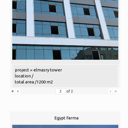
project = elmasry tower
location /
total area /1200 m2
«
‹
›
»
of
2
Egypt Farma