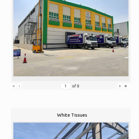
«
‹
›
»
of
8
White Tissues