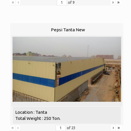
«
‹
›
»
of
9
Pepsi Tanta New
Location : Tanta
Total Weight : 250 Ton.
«
‹
›
»
of
23