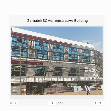
Zamalek SC Administrative Building
«
‹
›
»
of
6