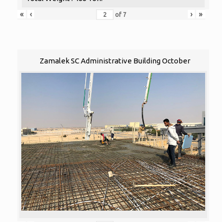
«
‹
›
»
of
7
Zamalek SC Administrative Building October