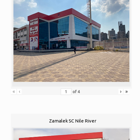
«
‹
›
»
of
4
Zamalek SC Nile River