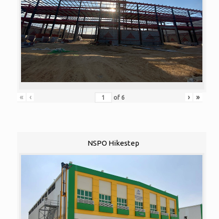
«
‹
›
»
of
6
NSPO Hikestep