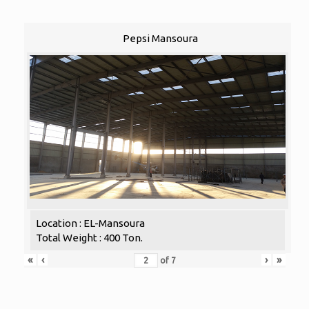
Pepsi Mansoura
Location : EL-Mansoura
Total Weight : 400 Ton.
«
‹
›
»
of
7