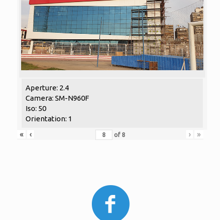
Aperture: 2.4
Camera: SM-N960F
Iso: 50
Orientation: 1
«
‹
›
»
of
8