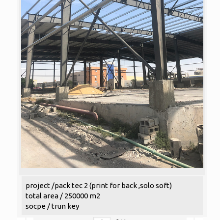
project /pack tec 2 (print for back ,solo soft)
total area / 250000 m2
socpe / trun key