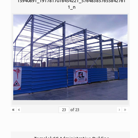
15940891_1917817078454221_576483857655842761
1_n
«
‹
›
»
of
23