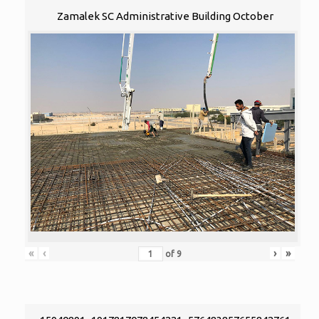
Zamalek SC Administrative Building October
«
‹
›
»
of
9