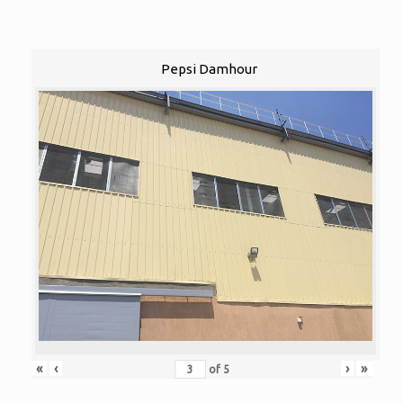
Pepsi Damhour
«
‹
›
»
of
5