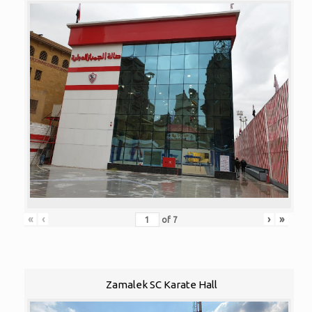
«
‹
›
»
of
7
Zamalek SC Karate Hall