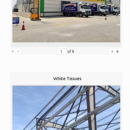
«
‹
›
»
of
8
White Tissues