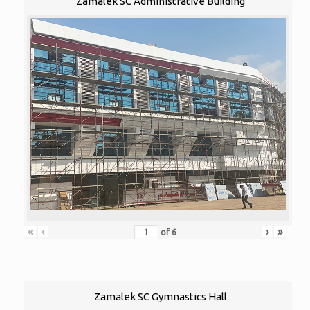
Zamalek SC Administrative Building
«
‹
›
»
of
6
Zamalek SC Gymnastics Hall