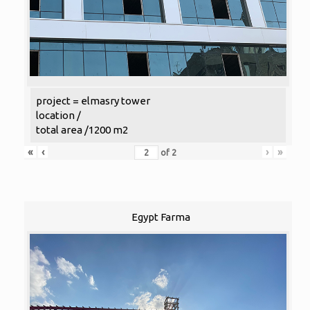
project = elmasry tower
location /
total area /1200 m2
«
‹
›
»
of
2
Egypt Farma