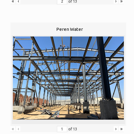
«
‹
›
»
of
13
Peren Water
«
‹
›
»
of
13