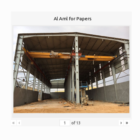
Al Aml for Papers
«
‹
›
»
of
13