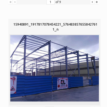
«
‹
›
»
of
9
15940891_1917817078454221_576483857655842761
1_n