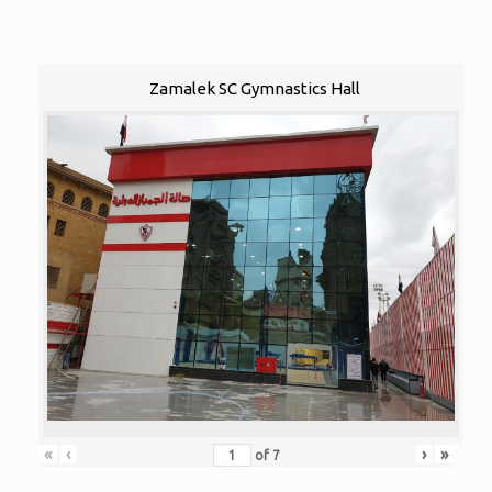
Zamalek SC Gymnastics Hall
«
‹
›
»
of
7