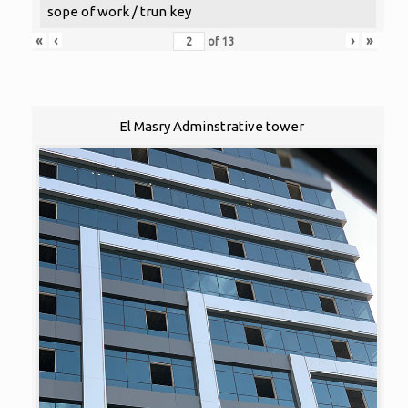
sope of work / trun key
«
‹
›
»
of
13
El Masry Adminstrative tower