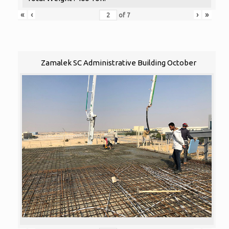
«
‹
›
»
of
7
Zamalek SC Administrative Building October