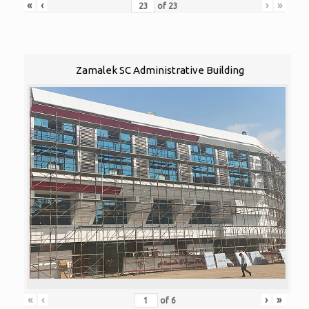
«
‹
›
»
of
23
Zamalek SC Administrative Building
«
‹
›
»
of
6