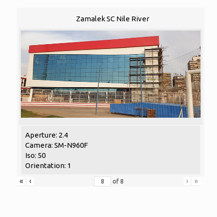
Zamalek SC Nile River
Aperture: 2.4
Camera: SM-N960F
Iso: 50
Orientation: 1
«
‹
›
»
of
8