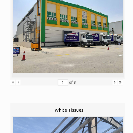
«
‹
›
»
of
8
White Tissues