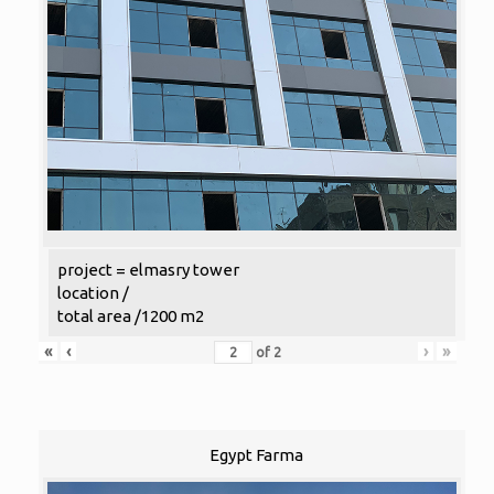
project = elmasry tower
location /
total area /1200 m2
«
‹
›
»
of
2
Egypt Farma