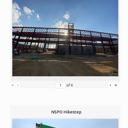
«
‹
›
»
of
6
NSPO Hikestep