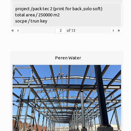
project /pack tec 2 (print for back ,solo soft)
total area / 250000 m2
socpe / trun key
«
‹
›
»
of
13
Peren Water