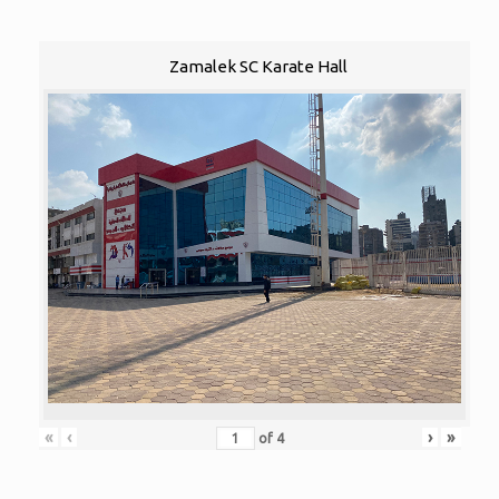
Zamalek SC Karate Hall
«
‹
›
»
of
4