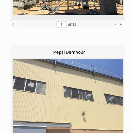
«
‹
›
»
of
13
Pepsi Damhour