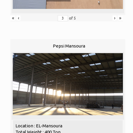
«
‹
›
»
of
5
Pepsi Mansoura
Location : EL-Mansoura
Total Weight : 400 Ton.