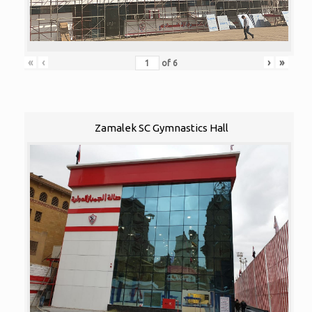
«
‹
›
»
of
6
Zamalek SC Gymnastics Hall