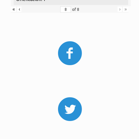
«
‹
›
»
of
8