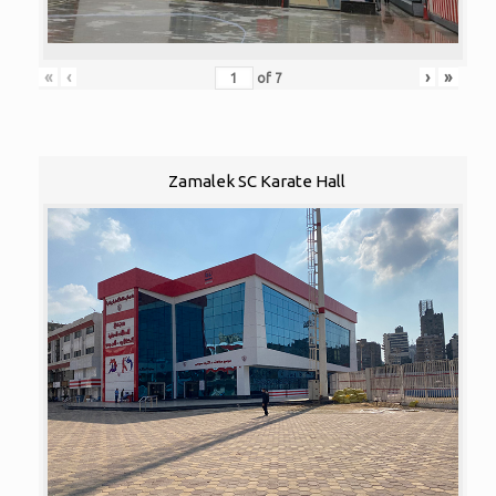
«
‹
›
»
of
7
Zamalek SC Karate Hall