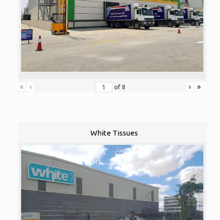
«
‹
›
»
of
8
White Tissues