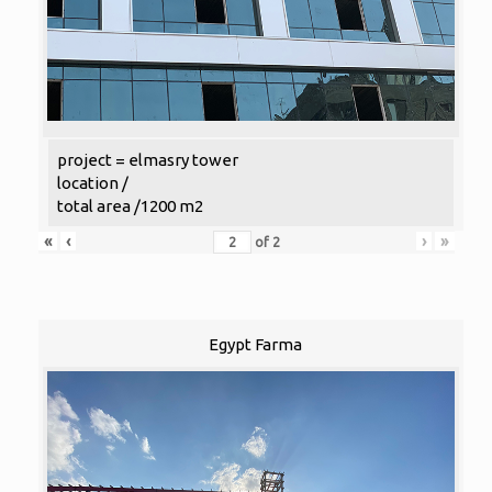
project = elmasry tower
location /
total area /1200 m2
«
‹
›
»
of
2
Egypt Farma