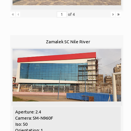
«
‹
›
»
of
4
Zamalek SC Nile River
Aperture: 2.4
Camera: SM-N960F
Iso: 50
Orientation: 1