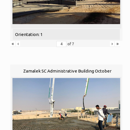
Orientation: 1
«
‹
›
»
of
7
Zamalek SC Administrative Building October