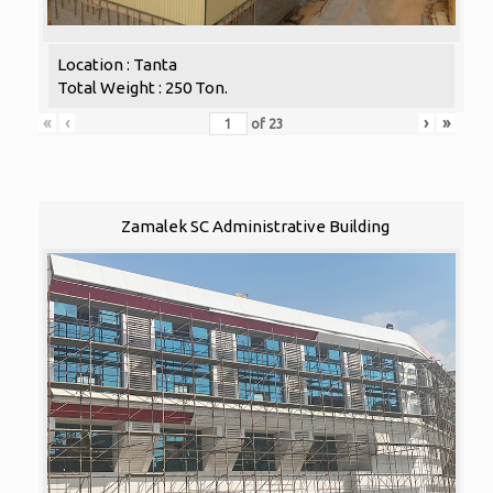
Location : Tanta
Total Weight : 250 Ton.
«
‹
›
»
of
23
Zamalek SC Administrative Building