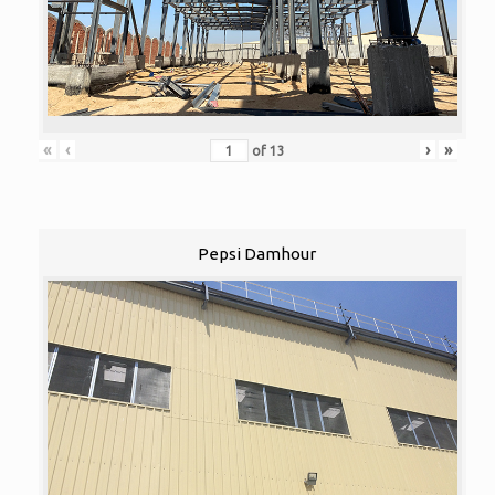
«
‹
›
»
of
13
Pepsi Damhour