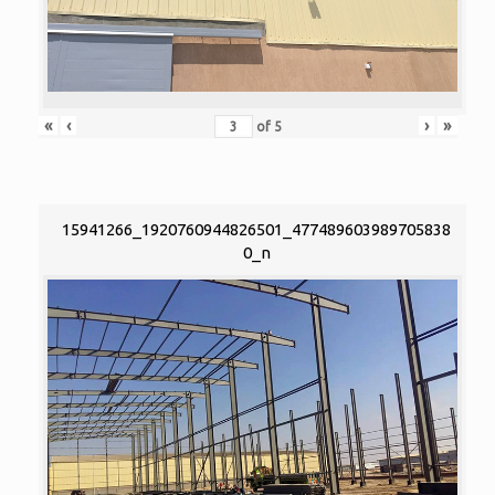
«
‹
›
»
of
5
15941266_1920760944826501_477489603989705838
0_n