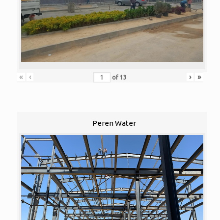
«
‹
›
»
of
13
Peren Water