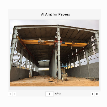
Al Aml for Papers
«
‹
›
»
of
13