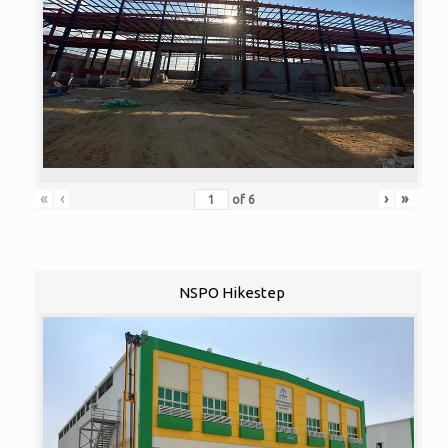
«
‹
›
»
of
6
NSPO Hikestep