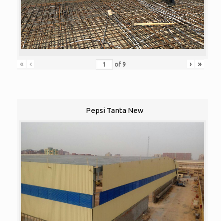
«
‹
›
»
of
9
Pepsi Tanta New