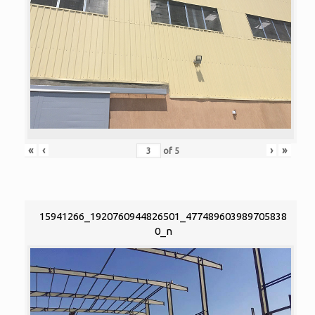
«
‹
›
»
of
5
15941266_1920760944826501_477489603989705838
0_n