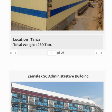
Location : Tanta
Total Weight : 250 Ton.
«
‹
›
»
of
23
Zamalek SC Administrative Building