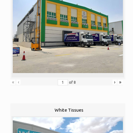
«
‹
›
»
of
8
White Tissues