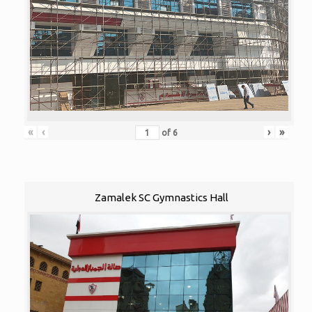
«
‹
›
»
of
6
Zamalek SC Gymnastics Hall