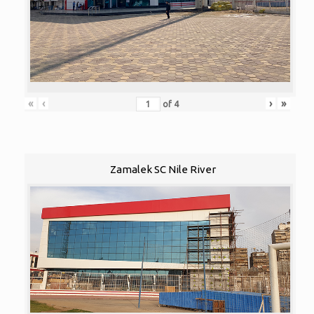
«
‹
›
»
of
4
Zamalek SC Nile River