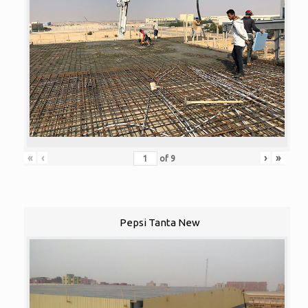
«
‹
›
»
of
9
Pepsi Tanta New