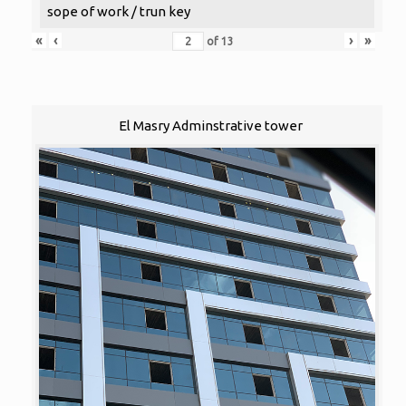
sope of work / trun key
«
‹
›
»
of
13
El Masry Adminstrative tower