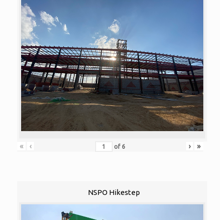
«
‹
›
»
of
6
NSPO Hikestep