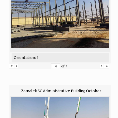
Orientation: 1
«
‹
›
»
of
7
Zamalek SC Administrative Building October