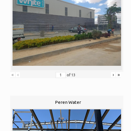
«
‹
›
»
of
13
Peren Water