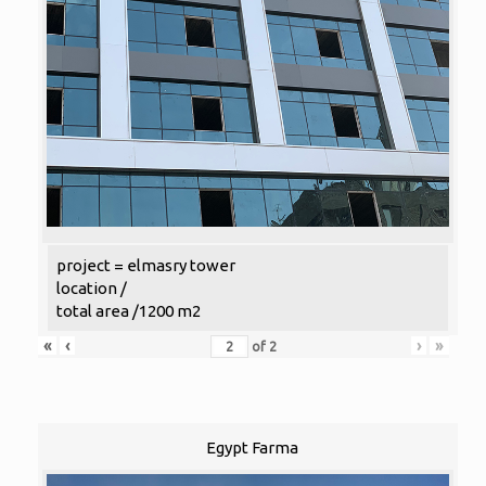
project = elmasry tower
location /
total area /1200 m2
«
‹
›
»
of
2
Egypt Farma