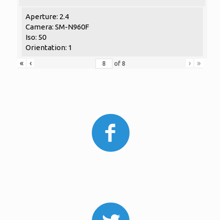
Aperture: 2.4
Camera: SM-N960F
Iso: 50
Orientation: 1
«
‹
›
»
of
8