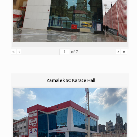
«
‹
›
»
of
7
Zamalek SC Karate Hall