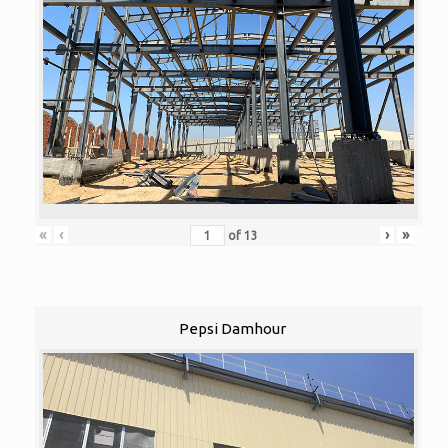
«
‹
›
»
of
13
Pepsi Damhour