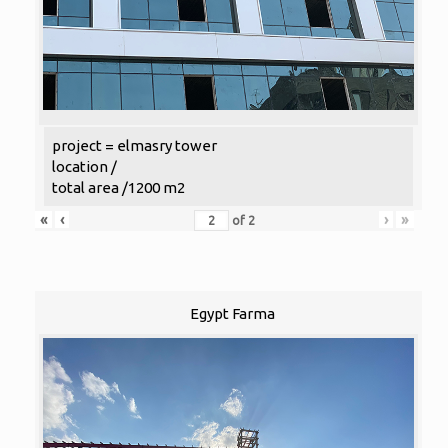
project = elmasry tower
location /
total area /1200 m2
«
‹
›
»
of
2
Egypt Farma