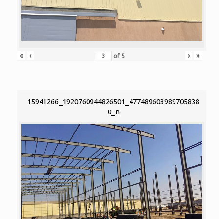
«
‹
›
»
of
5
15941266_1920760944826501_477489603989705838
0_n