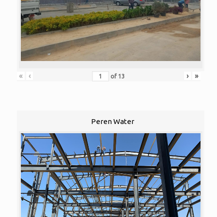
«
‹
›
»
of
13
Peren Water