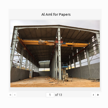
Al Aml for Papers
«
‹
›
»
of
13