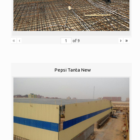
«
‹
›
»
of
9
Pepsi Tanta New