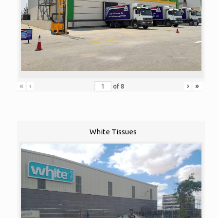
«
‹
›
»
of
8
White Tissues