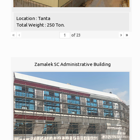
Location : Tanta
Total Weight : 250 Ton.
«
‹
›
»
of
23
Zamalek SC Administrative Building