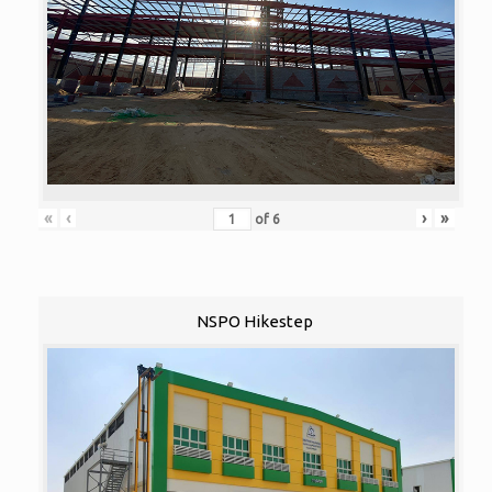
«
‹
›
»
of
6
NSPO Hikestep