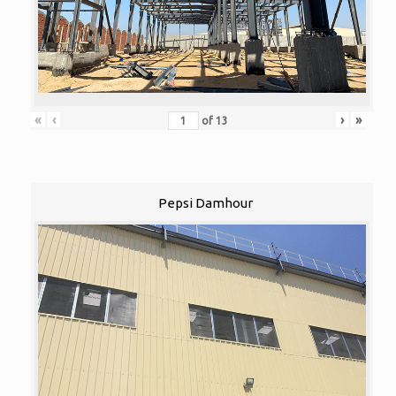
«
‹
›
»
of
13
Pepsi Damhour