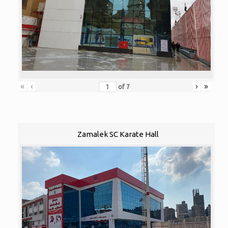
«
‹
›
»
of
7
Zamalek SC Karate Hall