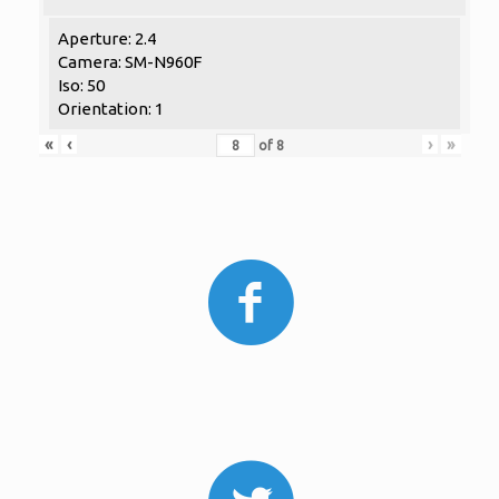
Aperture: 2.4
Camera: SM-N960F
Iso: 50
Orientation: 1
«
‹
›
»
of
8