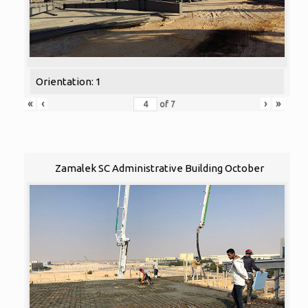
Orientation: 1
«
‹
›
»
of
7
Zamalek SC Administrative Building October