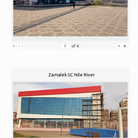
«
‹
›
»
of
4
Zamalek SC Nile River