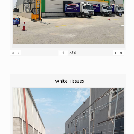
«
‹
›
»
of
8
White Tissues