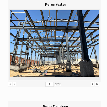
Peren Water
«
‹
›
»
of
13
Pepsi Damhour