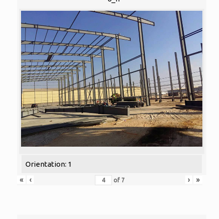
Orientation: 1
«
‹
›
»
of
7