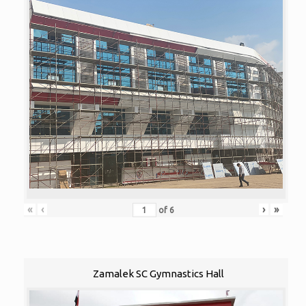
«
‹
›
»
of
6
Zamalek SC Gymnastics Hall