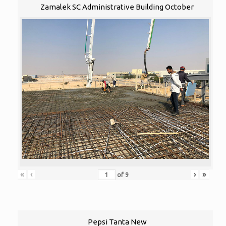
Zamalek SC Administrative Building October
«
‹
›
»
of
9
Pepsi Tanta New