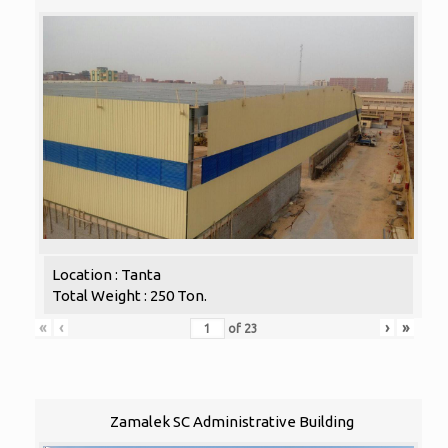
Location : Tanta
Total Weight : 250 Ton.
«
‹
›
»
of
23
Zamalek SC Administrative Building