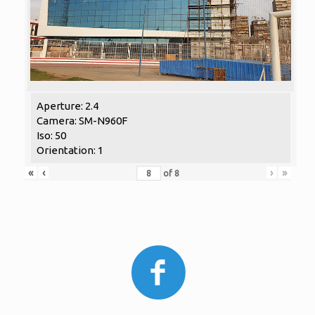
Aperture: 2.4
Camera: SM-N960F
Iso: 50
Orientation: 1
«
‹
›
»
of
8