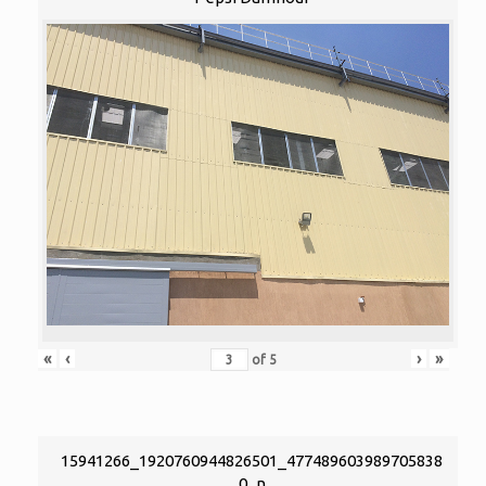
«
‹
›
»
of
5
15941266_1920760944826501_477489603989705838
0_n