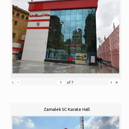
«
‹
›
»
of
7
Zamalek SC Karate Hall