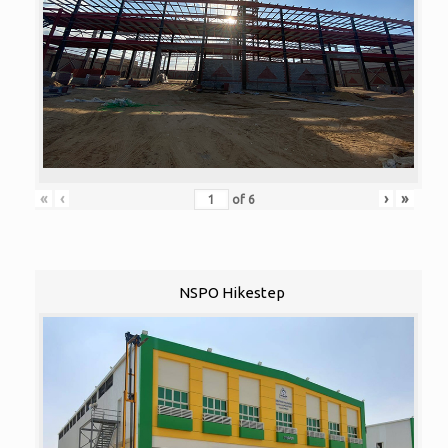
«
‹
›
»
of
6
NSPO Hikestep