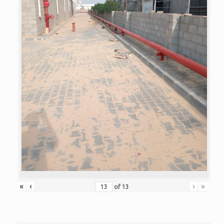
«
‹
›
»
of
13