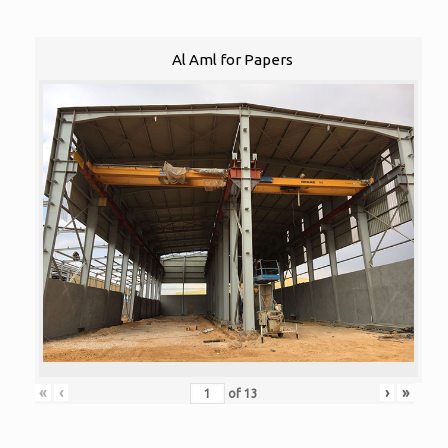
Al Aml for Papers
«
‹
›
»
of
13