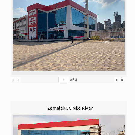
«
‹
›
»
of
4
Zamalek SC Nile River