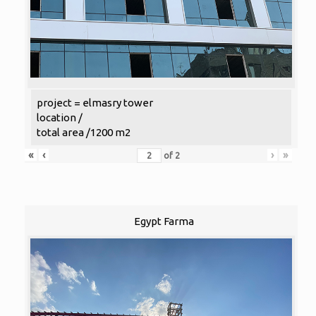
project = elmasry tower
location /
total area /1200 m2
«
‹
›
»
of
2
Egypt Farma