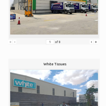
«
‹
›
»
of
8
White Tissues