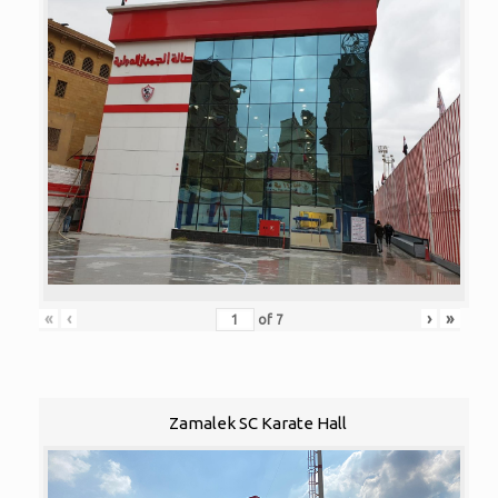
«
‹
›
»
of
7
Zamalek SC Karate Hall