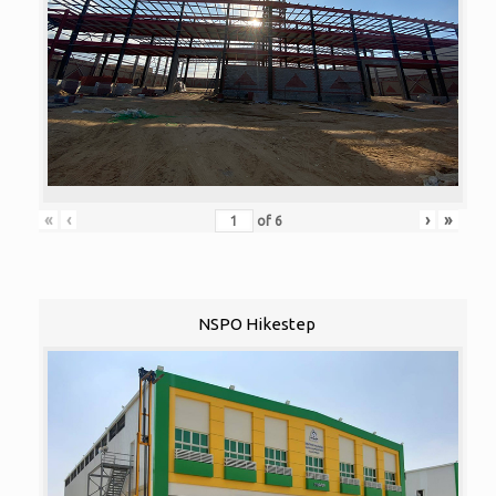
«
‹
›
»
of
6
NSPO Hikestep