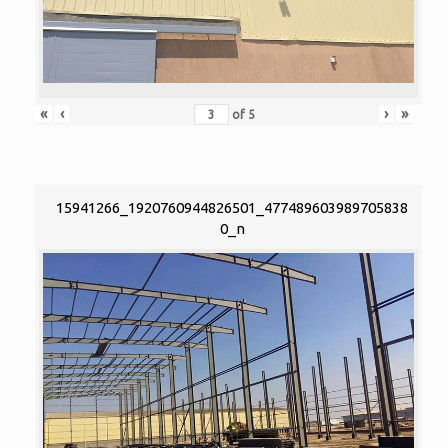
«
‹
›
»
of
5
15941266_1920760944826501_477489603989705838
0_n