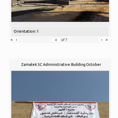
Orientation: 1
«
‹
›
»
of
7
Zamalek SC Administrative Building October