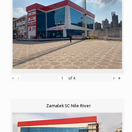
«
‹
›
»
of
4
Zamalek SC Nile River