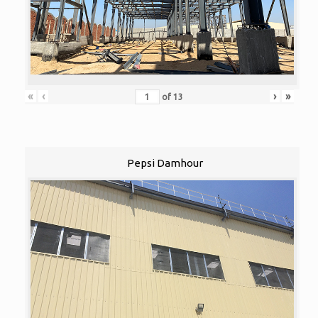
«
‹
›
»
of
13
Pepsi Damhour