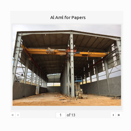
Al Aml for Papers
«
‹
›
»
of
13