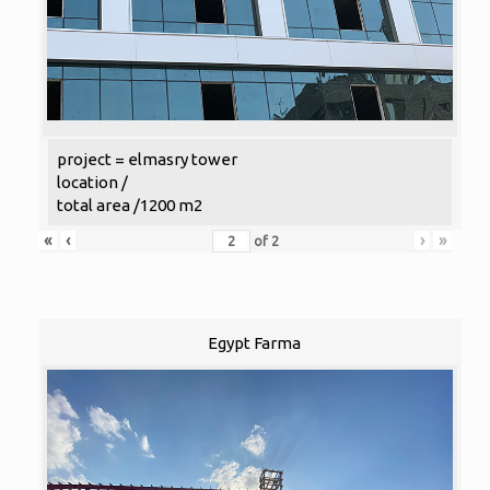
project = elmasry tower
location /
total area /1200 m2
«
‹
›
»
of
2
Egypt Farma