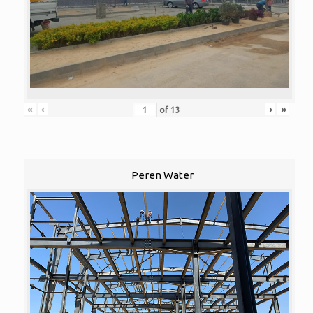
«
‹
›
»
of
13
Peren Water