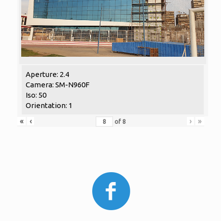
Aperture: 2.4
Camera: SM-N960F
Iso: 50
Orientation: 1
«
‹
›
»
of
8