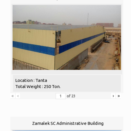
Location : Tanta
Total Weight : 250 Ton.
«
‹
›
»
of
23
Zamalek SC Administrative Building