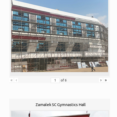
«
‹
›
»
of
6
Zamalek SC Gymnastics Hall