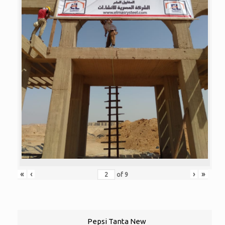
«
‹
›
»
of
9
Pepsi Tanta New