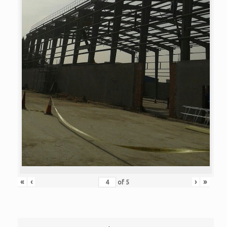
«
‹
›
»
of
5