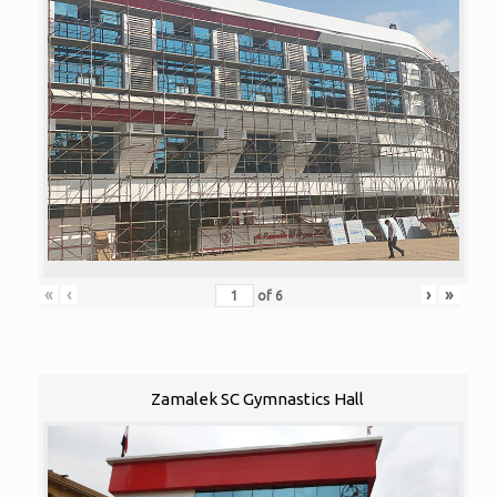
«
‹
›
»
of
6
Zamalek SC Gymnastics Hall