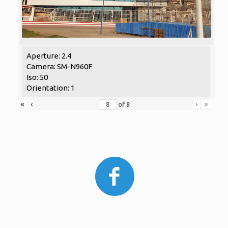
Aperture: 2.4
Camera: SM-N960F
Iso: 50
Orientation: 1
«
‹
›
»
of
8