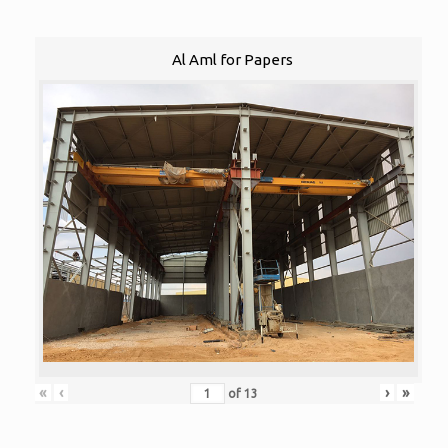
Al Aml for Papers
«
‹
›
»
of
13