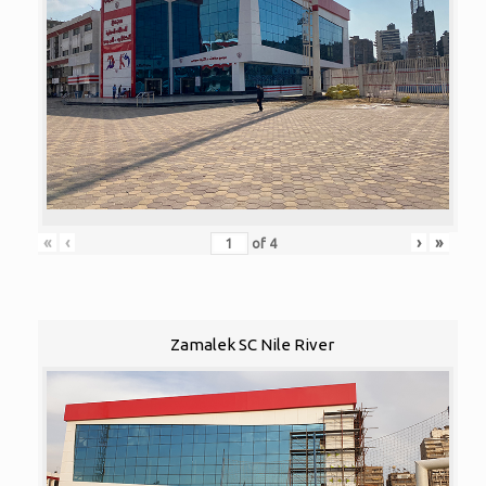
«
‹
›
»
of
4
Zamalek SC Nile River