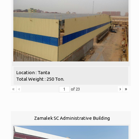
Location : Tanta
Total Weight : 250 Ton.
«
‹
›
»
of
23
Zamalek SC Administrative Building