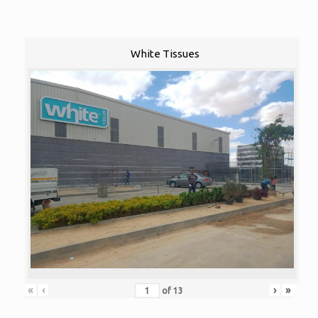
White Tissues
«
‹
›
»
of
13