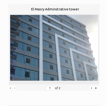
El Masry Adminstrative tower
«
‹
›
»
of
2