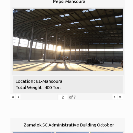
Pepsi Mansoura
Location : EL-Mansoura
Total Weight : 400 Ton.
«
‹
›
»
of
7
Zamalek SC Administrative Building October