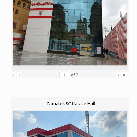
«
‹
›
»
of
7
Zamalek SC Karate Hall