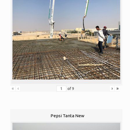
«
‹
›
»
of
9
Pepsi Tanta New