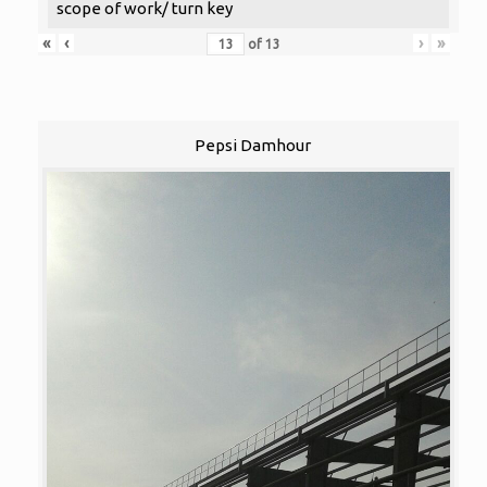
scope of work/ turn key
«
‹
›
»
of
13
Pepsi Damhour