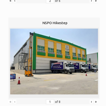
«
‹
›
»
of
6
NSPO Hikestep
«
‹
›
»
of
8