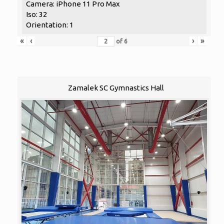
Camera: iPhone 11 Pro Max
Iso: 32
Orientation: 1
«
‹
›
»
of
6
Zamalek SC Gymnastics Hall