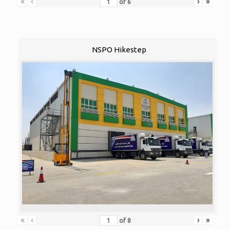
«
‹
›
»
of
6
NSPO Hikestep
«
‹
›
»
of
8