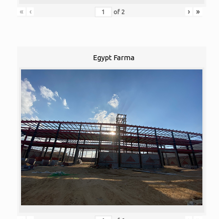
«
‹
›
»
of
2
Egypt Farma