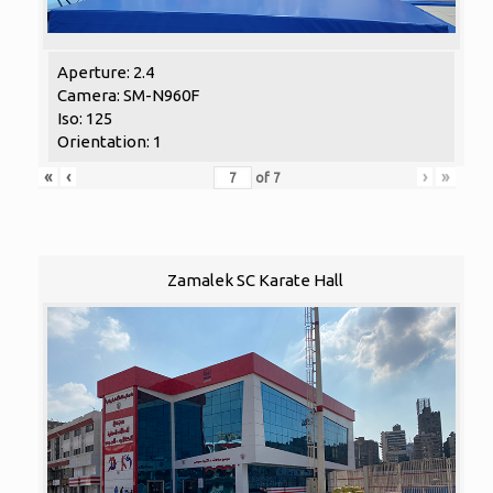
Aperture: 2.4
Camera: SM-N960F
Iso: 125
Orientation: 1
«
‹
›
»
of
7
Zamalek SC Karate Hall