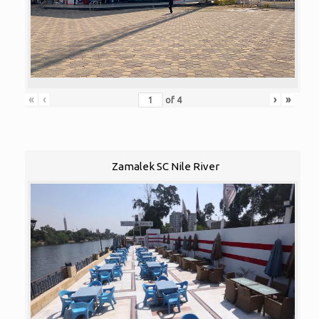
«
‹
›
»
of
4
Zamalek SC Nile River