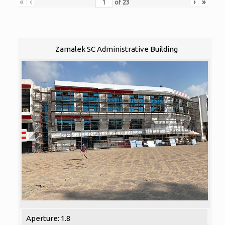
«
‹
›
»
of
23
Zamalek SC Administrative Building
Aperture: 1.8