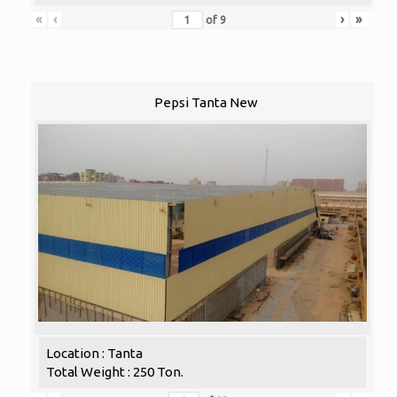
«
‹
›
»
of
9
Pepsi Tanta New
Location : Tanta
Total Weight : 250 Ton.