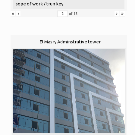
sope of work / trun key
«
‹
›
»
of
13
El Masry Adminstrative tower