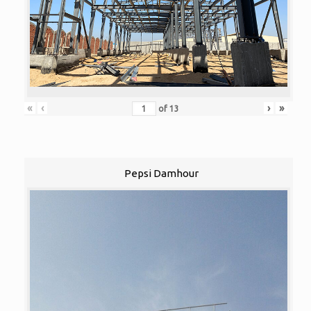
«
‹
›
»
of
13
Pepsi Damhour