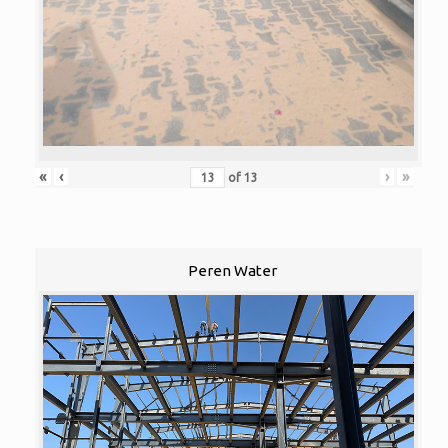
«
‹
›
»
of
13
Peren Water