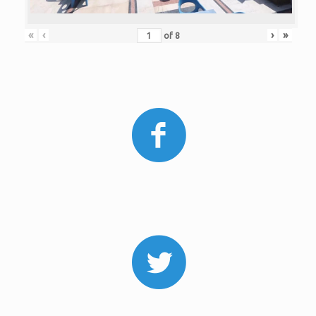
«
‹
›
»
of
8