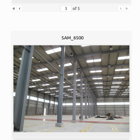
«
‹
›
»
of
5
SAM_6500