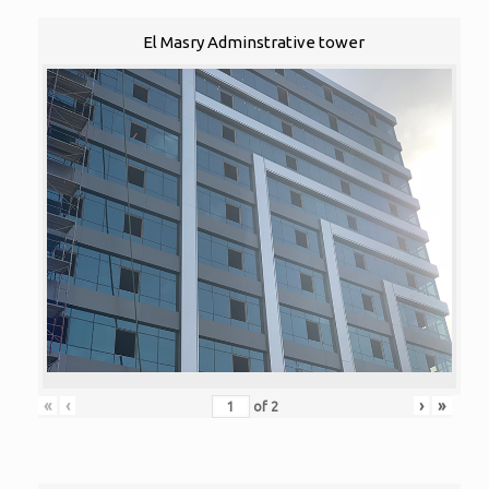
El Masry Adminstrative tower
«
‹
›
»
of
2