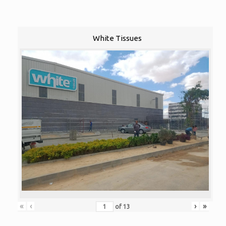
White Tissues
«
‹
›
»
of
13