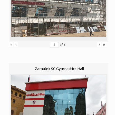
«
‹
›
»
of
6
Zamalek SC Gymnastics Hall