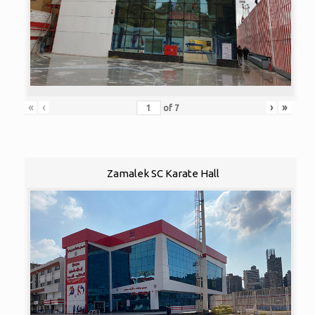
«
‹
›
»
of
7
Zamalek SC Karate Hall