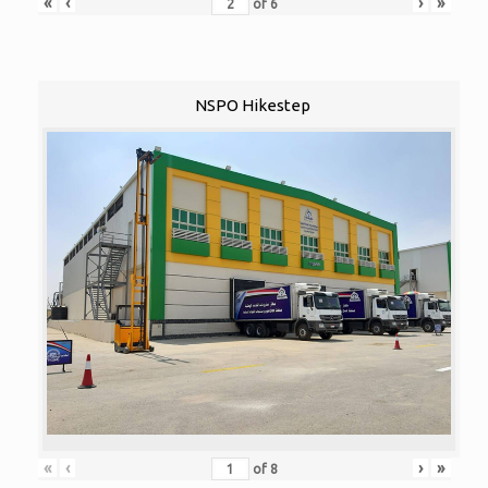
«
‹
›
»
of
6
NSPO Hikestep
«
‹
›
»
of
8