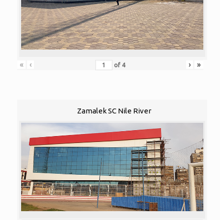
«
‹
›
»
of
4
Zamalek SC Nile River