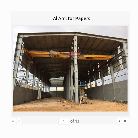
Al Aml for Papers
«
‹
›
»
of
13