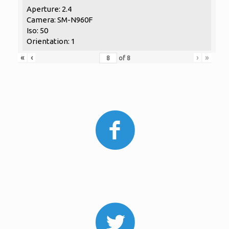
Aperture: 2.4
Camera: SM-N960F
Iso: 50
Orientation: 1
«
‹
›
»
of
8