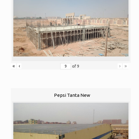
«
‹
›
»
of
9
Pepsi Tanta New