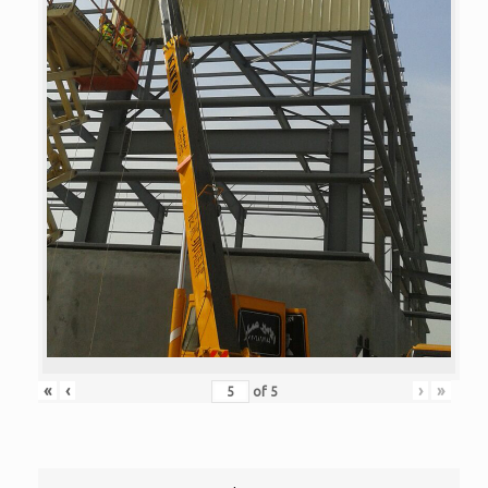
«
‹
›
»
of
5