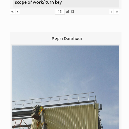
scope of work/ turn key
«
‹
›
»
of
13
Pepsi Damhour