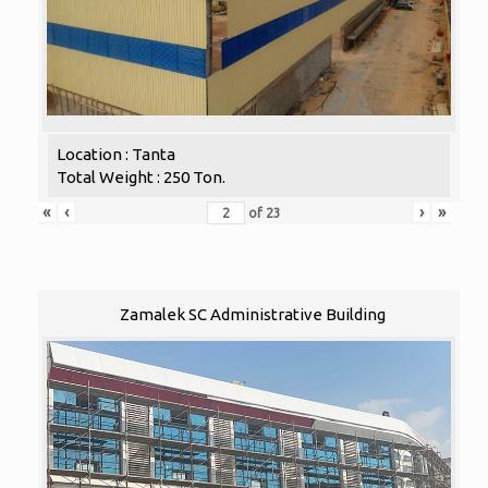
Location : Tanta
Total Weight : 250 Ton.
«
‹
›
»
of
23
Zamalek SC Administrative Building