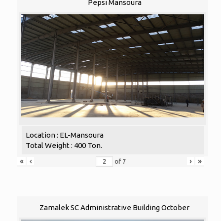
Pepsi Mansoura
Location : EL-Mansoura
Total Weight : 400 Ton.
«
‹
›
»
of
7
Zamalek SC Administrative Building October