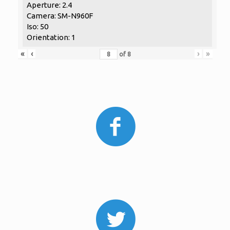
Aperture: 2.4
Camera: SM-N960F
Iso: 50
Orientation: 1
«
‹
›
»
of
8