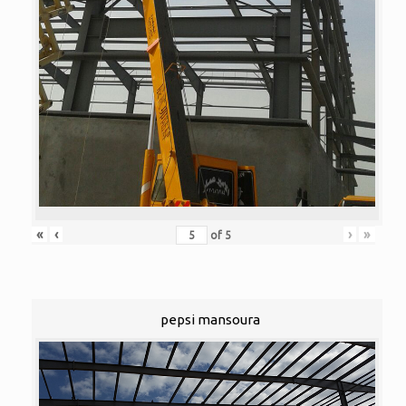
«
‹
›
»
of
5
pepsi mansoura