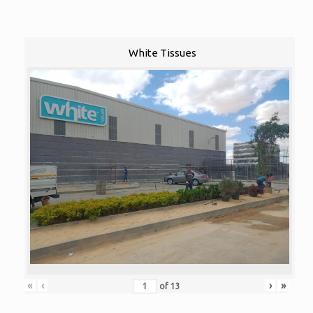
White Tissues
«
‹
›
»
of
13