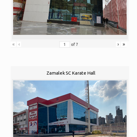
«
‹
›
»
of
7
Zamalek SC Karate Hall