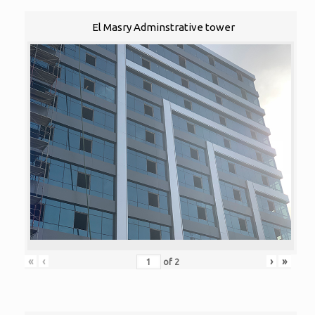
El Masry Adminstrative tower
«
‹
›
»
of
2