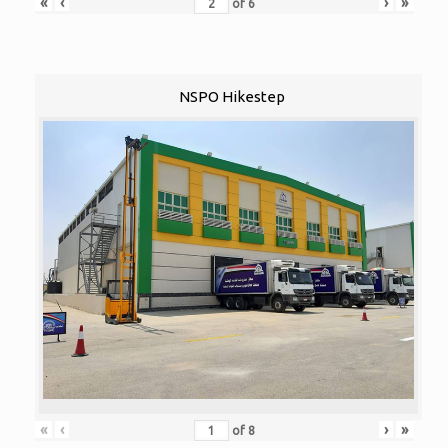
«
‹
›
»
of
6
NSPO Hikestep
«
‹
›
»
of
8