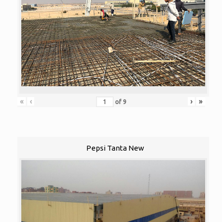
«
‹
›
»
of
9
Pepsi Tanta New