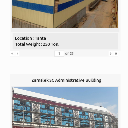
Location : Tanta
Total Weight : 250 Ton.
«
‹
›
»
of
23
Zamalek SC Administrative Building