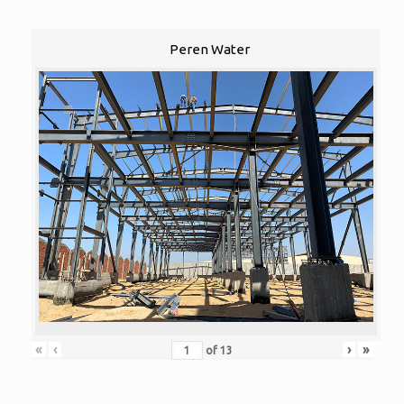
Peren Water
«
‹
›
»
of
13