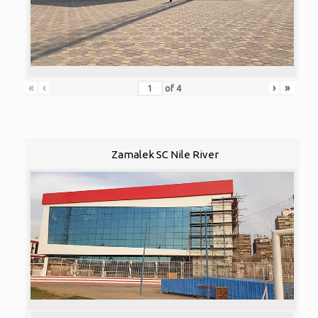
«
‹
›
»
of
4
Zamalek SC Nile River