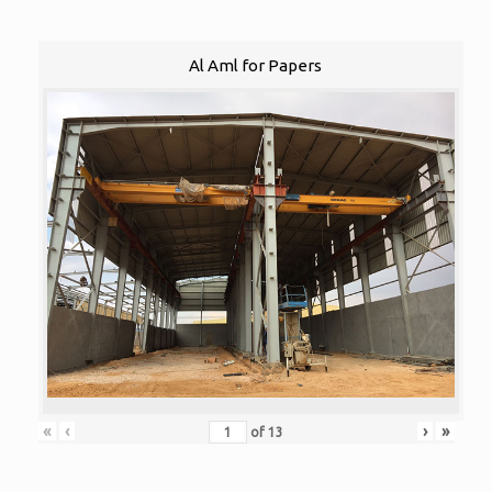
Al Aml for Papers
«
‹
›
»
of
13