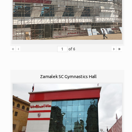
«
‹
›
»
of
6
Zamalek SC Gymnastics Hall