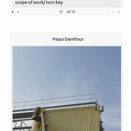
scope of work/ turn key
«
‹
›
»
of
13
Pepsi Damhour