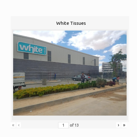
White Tissues
«
‹
›
»
of
13