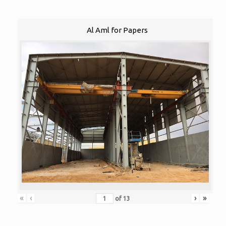
Al Aml for Papers
«
‹
›
»
of
13