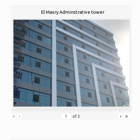
El Masry Adminstrative tower
«
‹
›
»
of
2