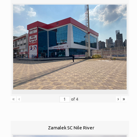
«
‹
›
»
of
4
Zamalek SC Nile River