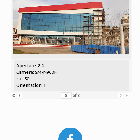
Aperture: 2.4
Camera: SM-N960F
Iso: 50
Orientation: 1
«
‹
›
»
of
8