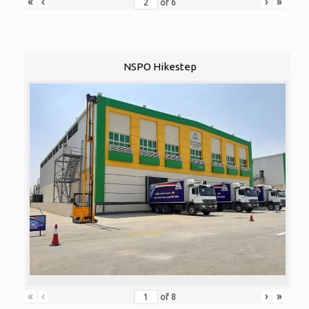
«
‹
›
»
of
6
NSPO Hikestep
«
‹
›
»
of
8