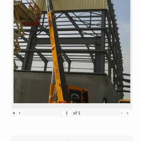
«
‹
›
»
of
5