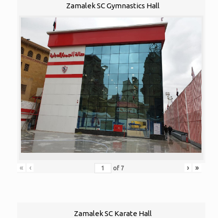
Zamalek SC Gymnastics Hall
«
‹
›
»
of
7
Zamalek SC Karate Hall