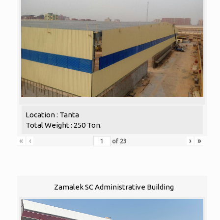
Location : Tanta
Total Weight : 250 Ton.
«
‹
›
»
of
23
Zamalek SC Administrative Building