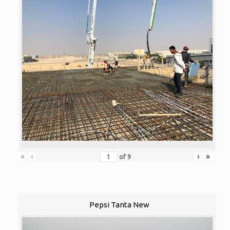
«
‹
›
»
of
9
Pepsi Tanta New