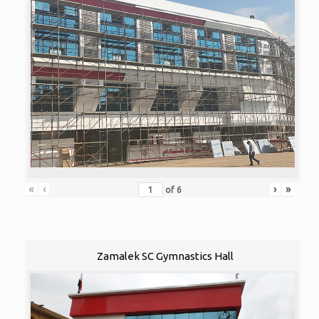
«
‹
›
»
of
6
Zamalek SC Gymnastics Hall