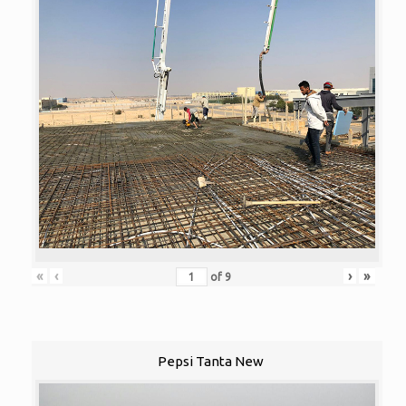
«
‹
›
»
of
9
Pepsi Tanta New