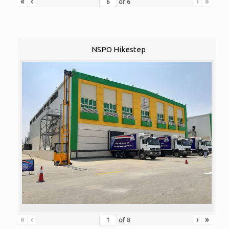
«
‹
›
»
of
6
NSPO Hikestep
«
‹
›
»
of
8