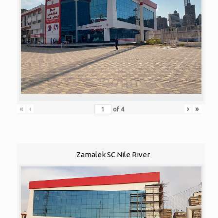
«
‹
›
»
of
4
Zamalek SC Nile River