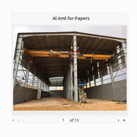
Al Aml for Papers
«
‹
›
»
of
13