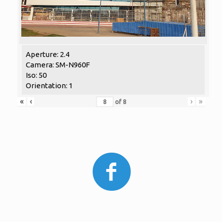
Aperture: 2.4
Camera: SM-N960F
Iso: 50
Orientation: 1
«
‹
›
»
of
8