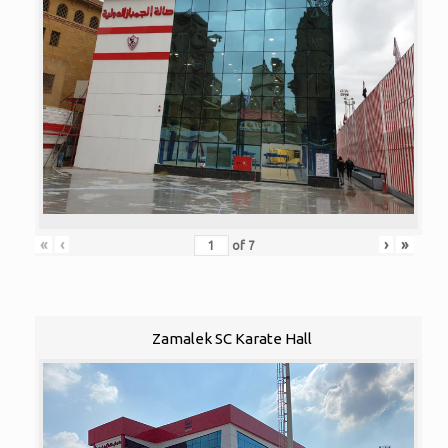
«
‹
›
»
of
7
Zamalek SC Karate Hall