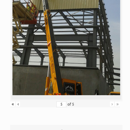
«
‹
›
»
of
5