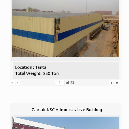
Location : Tanta
Total Weight : 250 Ton.
«
‹
›
»
of
23
Zamalek SC Administrative Building