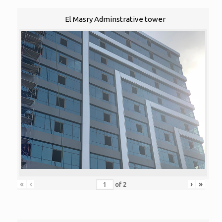
El Masry Adminstrative tower
«
‹
›
»
of
2