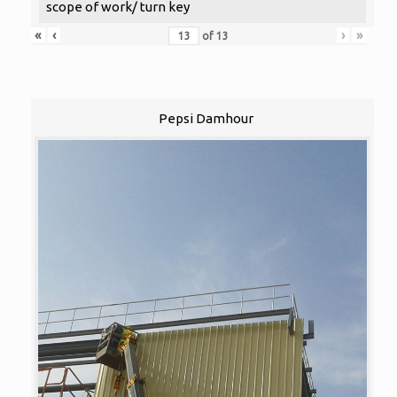
scope of work/ turn key
«
‹
›
»
of
13
Pepsi Damhour