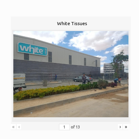
White Tissues
«
‹
›
»
of
13