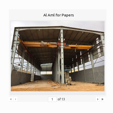
Al Aml for Papers
«
‹
›
»
of
13