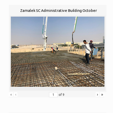
Zamalek SC Administrative Building October
«
‹
›
»
of
9