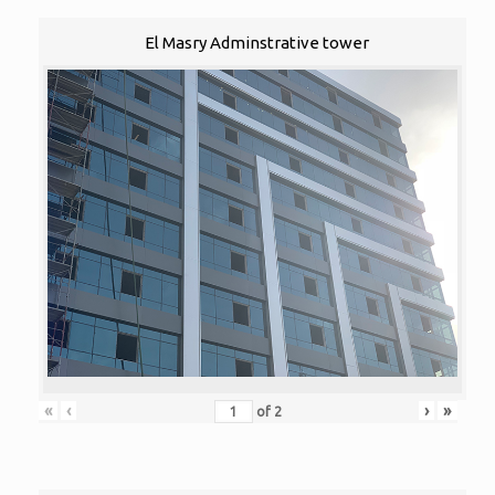
El Masry Adminstrative tower
«
‹
›
»
of
2