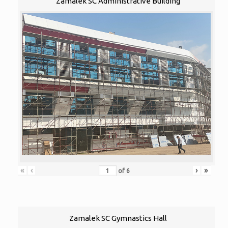
Zamalek SC Administrative Building
«
‹
›
»
of
6
Zamalek SC Gymnastics Hall