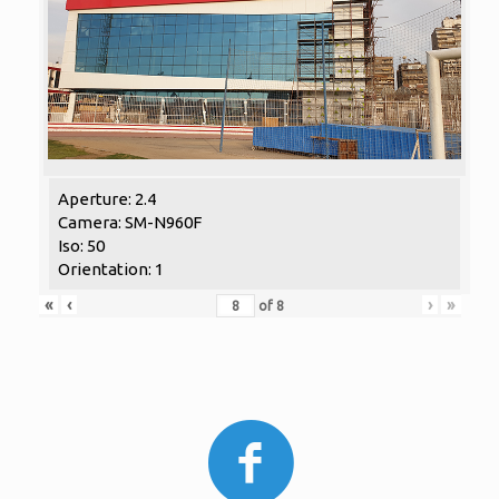
Aperture: 2.4
Camera: SM-N960F
Iso: 50
Orientation: 1
«
‹
›
»
of
8