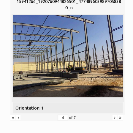
15941266_1920760944826501_477489603989705838
0_n
Orientation: 1
«
‹
›
»
of
7