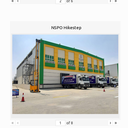
«
‹
›
»
of
6
NSPO Hikestep
«
‹
›
»
of
8