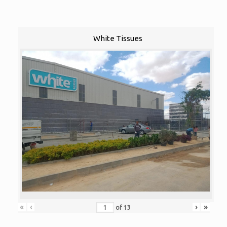
White Tissues
«
‹
›
»
of
13