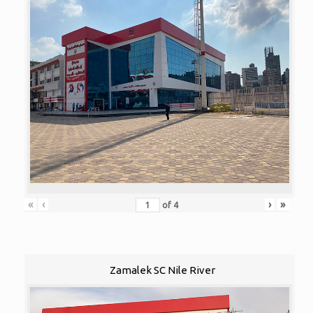
«
‹
›
»
of
4
Zamalek SC Nile River