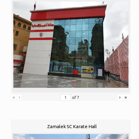
«
‹
›
»
of
7
Zamalek SC Karate Hall