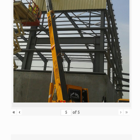
«
‹
›
»
of
5