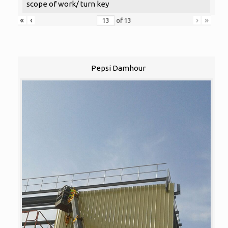
scope of work/ turn key
«
‹
›
»
of
13
Pepsi Damhour