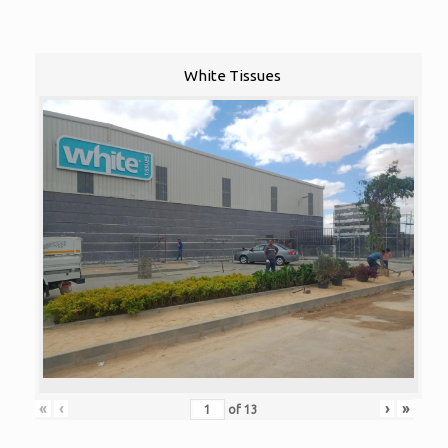
White Tissues
«
‹
›
»
of
13