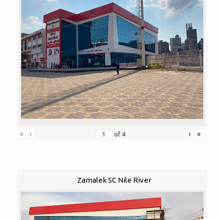
«
‹
›
»
of
4
Zamalek SC Nile River