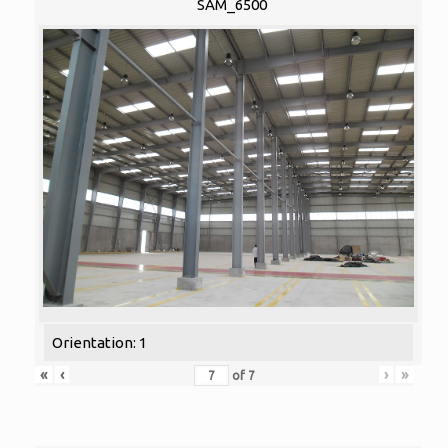
SAM_6500
Orientation: 1
«
‹
›
»
of
7