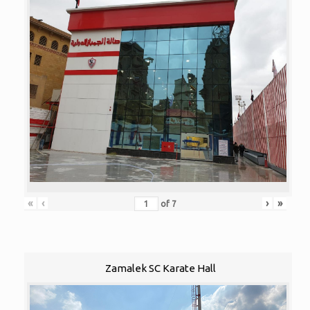
«
‹
›
»
of
7
Zamalek SC Karate Hall