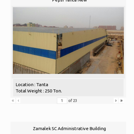
Location : Tanta
Total Weight : 250 Ton.
«
‹
›
»
of
23
Zamalek SC Administrative Building