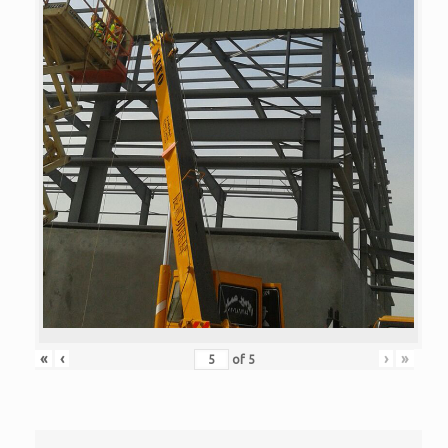
«
‹
›
»
of
5