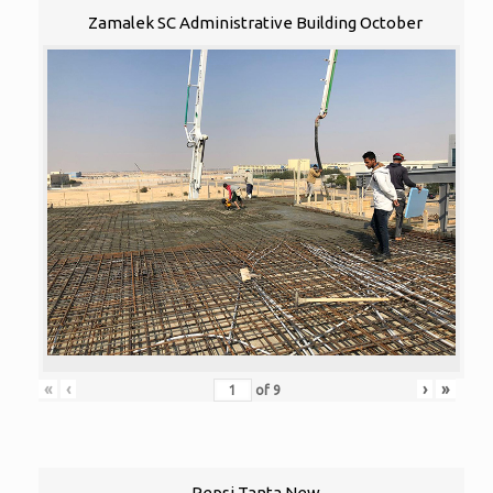
Zamalek SC Administrative Building October
«
‹
›
»
of
9
Pepsi Tanta New