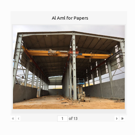
Al Aml for Papers
«
‹
›
»
of
13