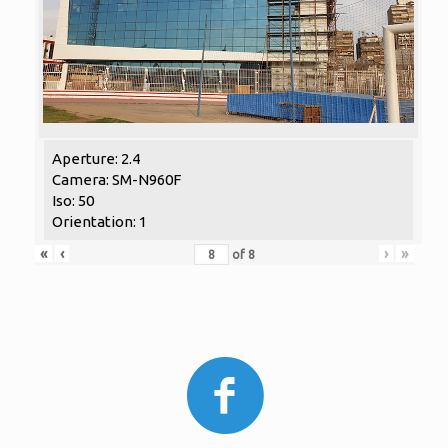
Aperture: 2.4
Camera: SM-N960F
Iso: 50
Orientation: 1
«
‹
›
»
of
8