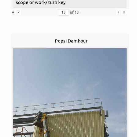
scope of work/ turn key
«
‹
›
»
of
13
Pepsi Damhour