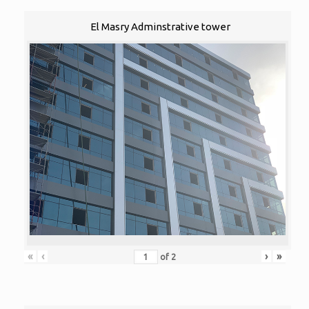
El Masry Adminstrative tower
«
‹
›
»
of
2