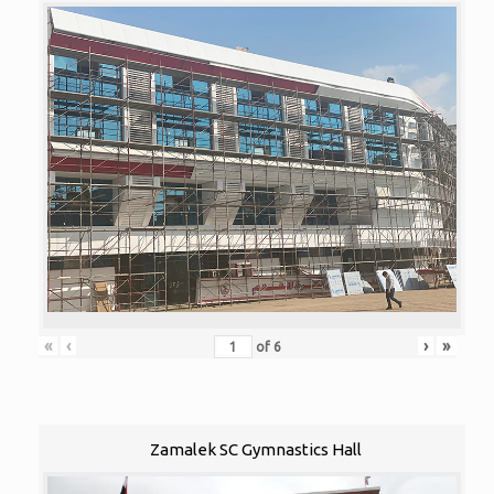
«
‹
›
»
of
6
Zamalek SC Gymnastics Hall