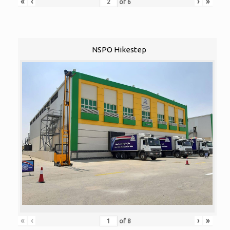
«
‹
›
»
of
6
NSPO Hikestep
«
‹
›
»
of
8