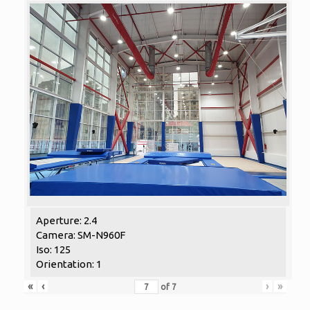
Aperture: 2.4
Camera: SM-N960F
Iso: 125
Orientation: 1
«
‹
›
»
of
7