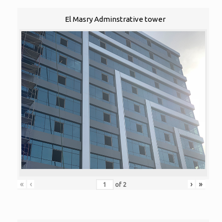
El Masry Adminstrative tower
«
‹
›
»
of
2