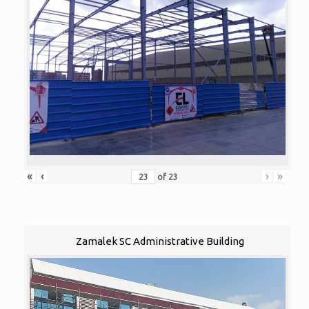
«
‹
›
»
of
23
Zamalek SC Administrative Building