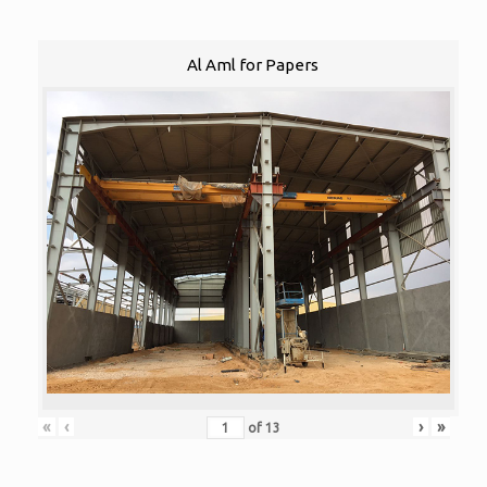
Al Aml for Papers
«
‹
›
»
of
13