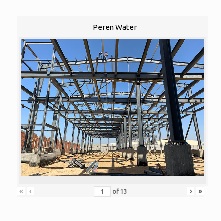
Peren Water
«
‹
›
»
of
13