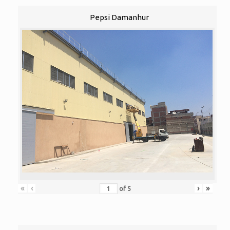
Pepsi Damanhur
«
‹
›
»
of
5