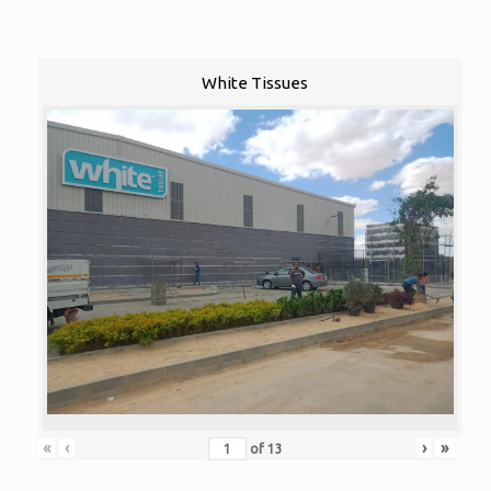
White Tissues
«
‹
›
»
of
13