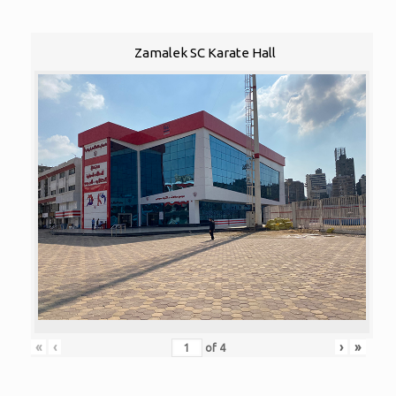
Zamalek SC Karate Hall
«
‹
›
»
of
4