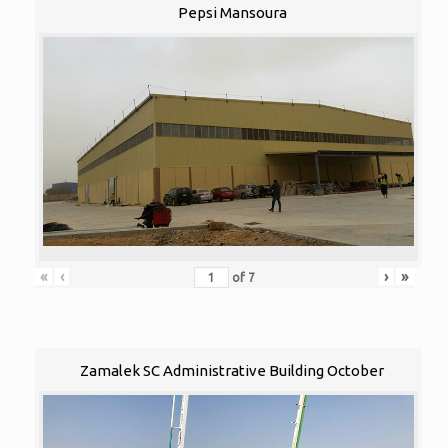
Pepsi Mansoura
«
‹
›
»
of
7
Zamalek SC Administrative Building October