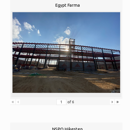
Egypt Farma
«
‹
›
»
of
6
NSPO Hikestep