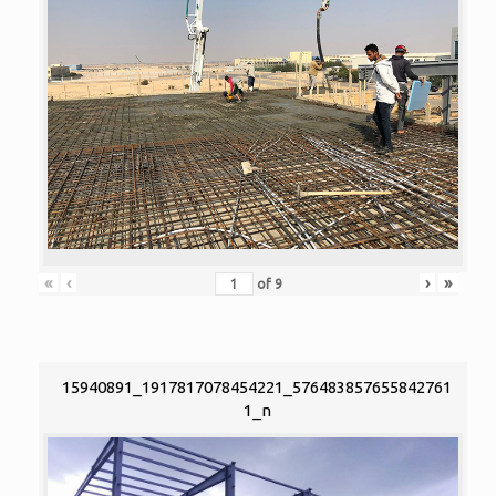
«
‹
›
»
of
9
15940891_1917817078454221_576483857655842761
1_n