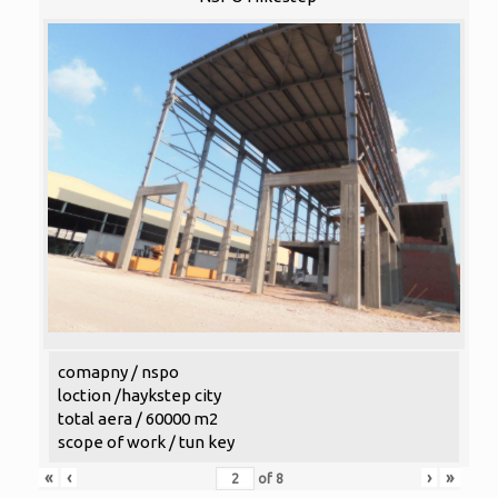
comapny / nspo
loction /haykstep city
total aera / 60000 m2
scope of work / tun key
«
‹
›
»
of
8