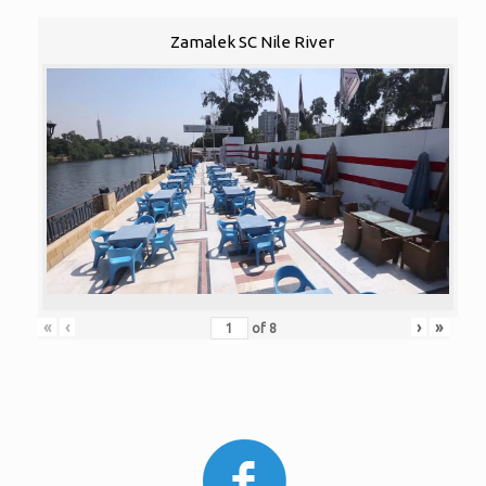
Zamalek SC Nile River
«
‹
›
»
of
8