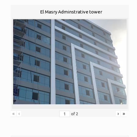
El Masry Adminstrative tower
«
‹
›
»
of
2