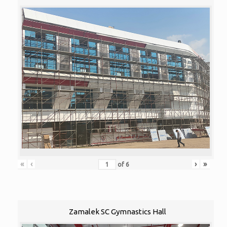
«
‹
›
»
of
6
Zamalek SC Gymnastics Hall