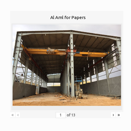
Al Aml for Papers
«
‹
›
»
of
13