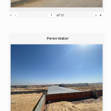
«
‹
›
»
of
13
Peren Water