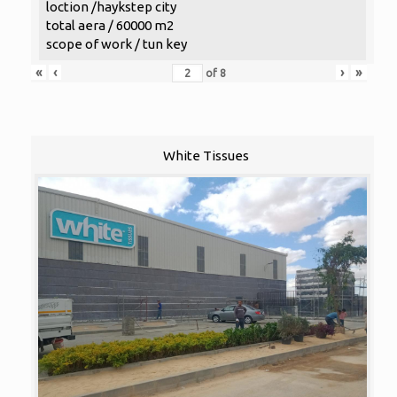
loction /haykstep city
total aera / 60000 m2
scope of work / tun key
«
‹
›
»
of
8
White Tissues