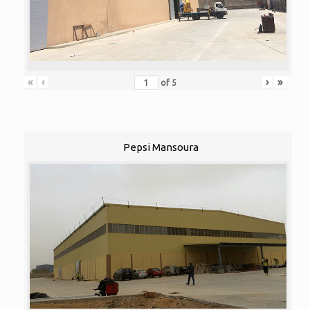
«
‹
›
»
of
5
Pepsi Mansoura