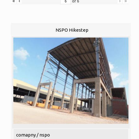
«
‹
›
»
of
6
NSPO Hikestep
comapny / nspo