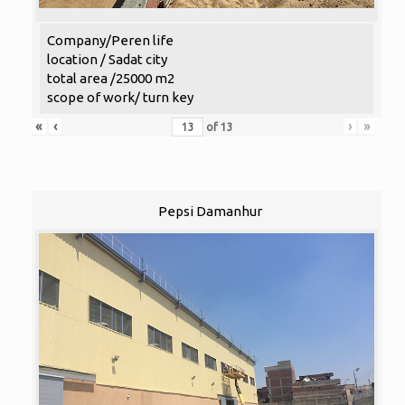
Company/Peren life
location / Sadat city
total area /25000 m2
scope of work/ turn key
«
‹
›
»
of
13
Pepsi Damanhur