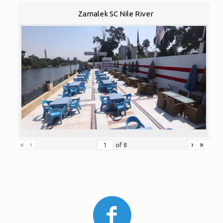
Zamalek SC Nile River
«
‹
›
»
of
8