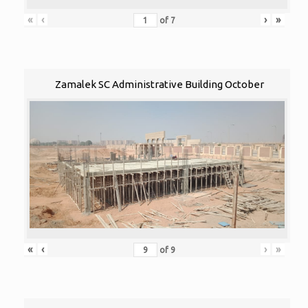
«
‹
›
»
of
7
Zamalek SC Administrative Building October
«
‹
›
»
of
9