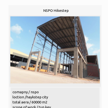
NSPO Hikestep
comapny / nspo
loction /haykstep city
total aera / 60000 m2
scope of work / tun key