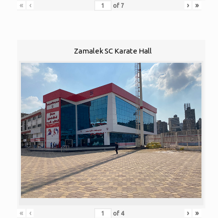
«
‹
›
»
of
7
Zamalek SC Karate Hall
«
‹
›
»
of
4