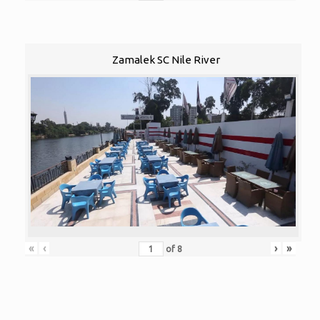
Zamalek SC Nile River
«
‹
›
»
of
8