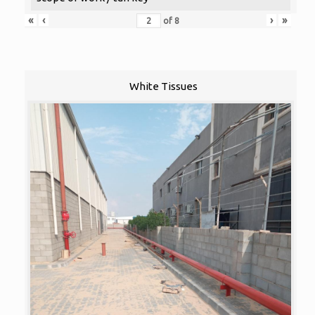
«
‹
›
»
of
8
White Tissues