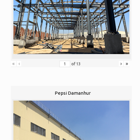
«
‹
›
»
of
13
Pepsi Damanhur