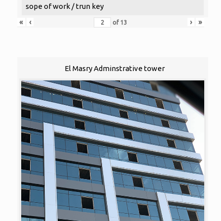
sope of work / trun key
«
‹
›
»
of
13
El Masry Adminstrative tower