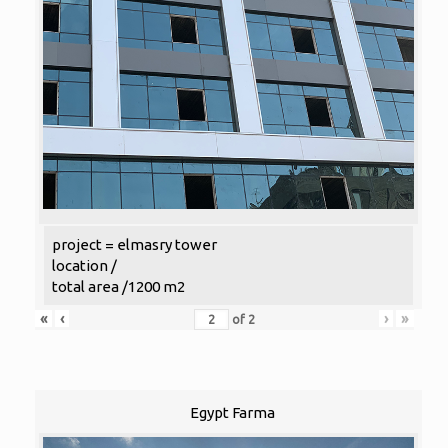
project = elmasry tower
location /
total area /1200 m2
«
‹
›
»
of
2
Egypt Farma