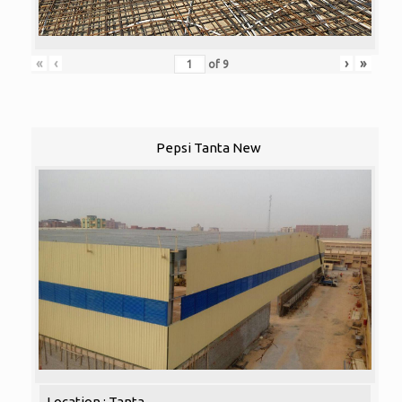
«
‹
›
»
of
9
Pepsi Tanta New
Location : Tanta