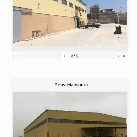
«
‹
›
»
of
5
Pepsi Mansoura