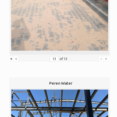
«
‹
›
»
of
13
Peren Water