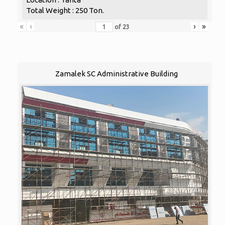
Total Weight : 250 Ton.
«
‹
›
»
of
23
Zamalek SC Administrative Building