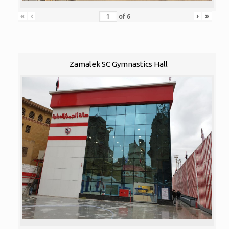
«
‹
›
»
of
6
Zamalek SC Gymnastics Hall