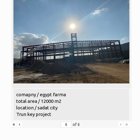
comapny / egypt farma
total area / 12000 m2
location / sadat city
Trun key project
«
‹
›
»
of
6