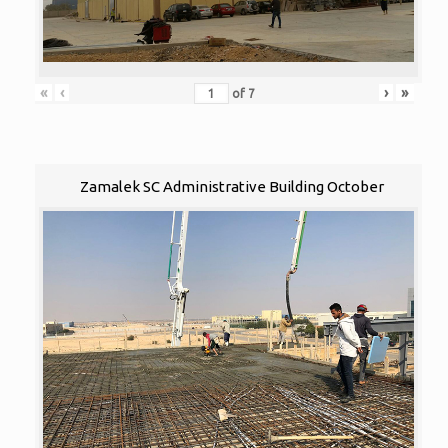
«
‹
›
»
of
7
Zamalek SC Administrative Building October