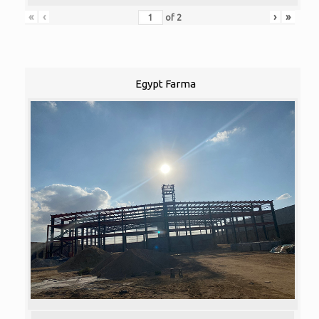
«
‹
›
»
of
2
Egypt Farma