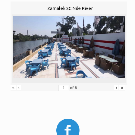
Zamalek SC Nile River
«
‹
›
»
of
8