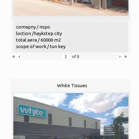
comapny / nspo
loction /haykstep city
total aera / 60000 m2
scope of work / tun key
«
‹
›
»
of
8
White Tissues