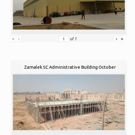
«
‹
›
»
of
7
Zamalek SC Administrative Building October