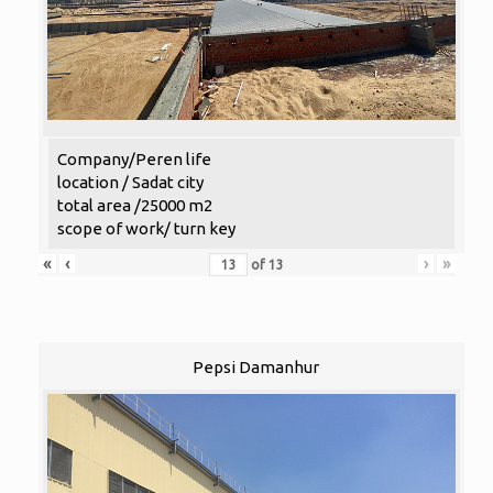
Company/Peren life
location / Sadat city
total area /25000 m2
scope of work/ turn key
«
‹
›
»
of
13
Pepsi Damanhur