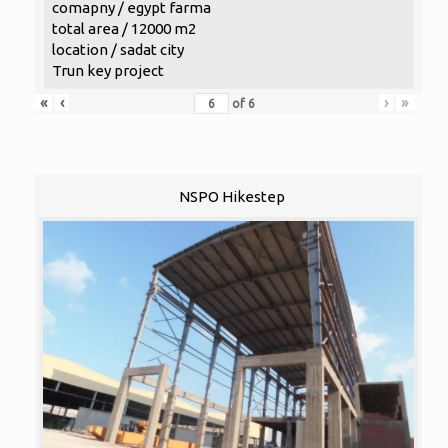
comapny / egypt farma
total area / 12000 m2
location / sadat city
Trun key project
«
‹
›
»
of
6
NSPO Hikestep