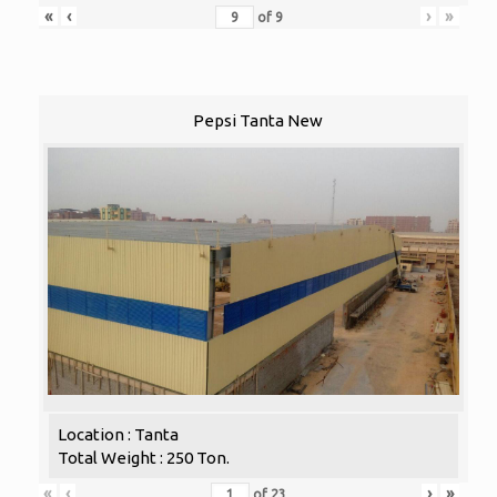
«
‹
›
»
of
9
Pepsi Tanta New
Location : Tanta
Total Weight : 250 Ton.
«
‹
›
»
of
23