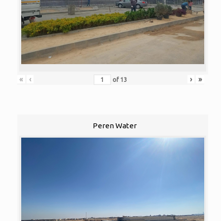
«
‹
›
»
of
13
Peren Water