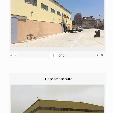
«
‹
›
»
of
5
Pepsi Mansoura