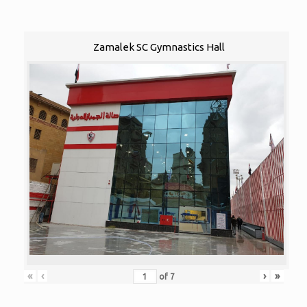
Zamalek SC Gymnastics Hall
«
‹
›
»
of
7