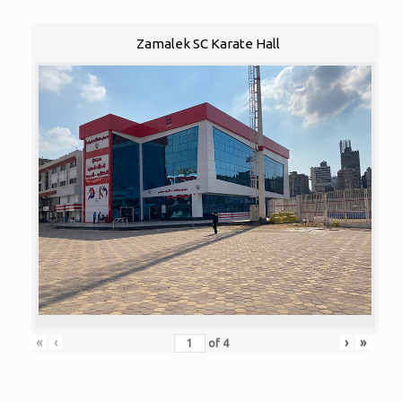
Zamalek SC Karate Hall
«
‹
›
»
of
4