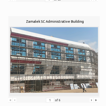
Zamalek SC Administrative Building
«
‹
›
»
of
6