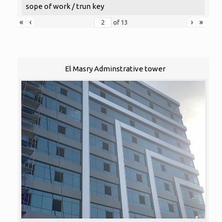
sope of work / trun key
«
‹
›
»
of
13
El Masry Adminstrative tower