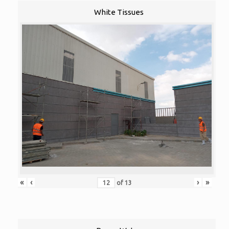
White Tissues
«
‹
›
»
of
13