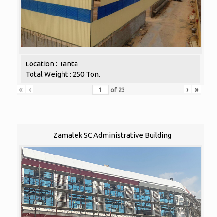
Location : Tanta
Total Weight : 250 Ton.
«
‹
›
»
of
23
Zamalek SC Administrative Building