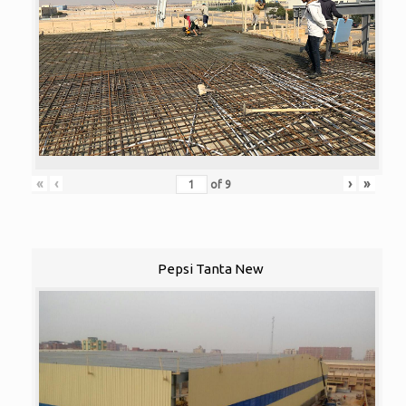
«
‹
›
»
of
9
Pepsi Tanta New