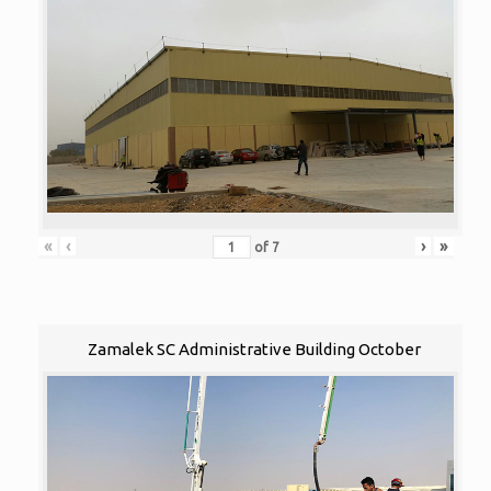
«
‹
›
»
of
7
Zamalek SC Administrative Building October