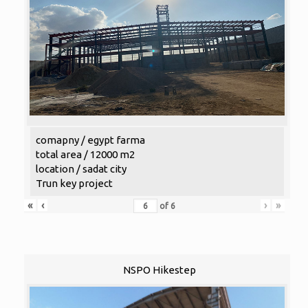
comapny / egypt farma
total area / 12000 m2
location / sadat city
Trun key project
«
‹
›
»
of
6
NSPO Hikestep