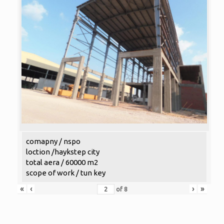
comapny / nspo
loction /haykstep city
total aera / 60000 m2
scope of work / tun key
«
‹
›
»
of
8