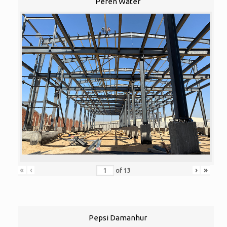
Peren Water
«
‹
›
»
of
13
Pepsi Damanhur