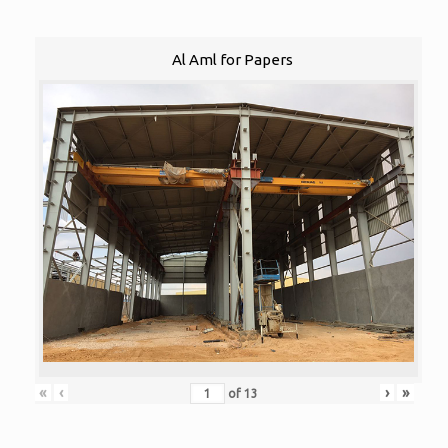
Al Aml for Papers
«
‹
›
»
of
13