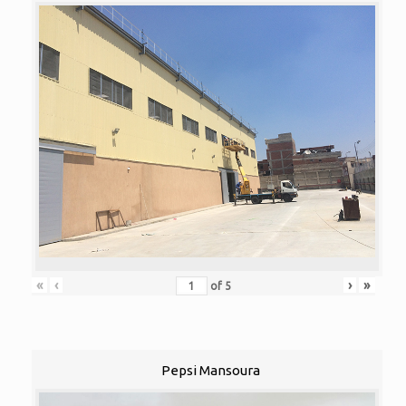
«
‹
›
»
of
5
Pepsi Mansoura