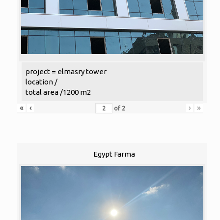
project = elmasry tower
location /
total area /1200 m2
«
‹
›
»
of
2
Egypt Farma