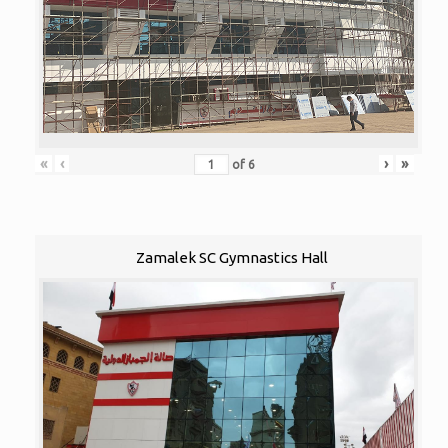
«
‹
›
»
of
6
Zamalek SC Gymnastics Hall