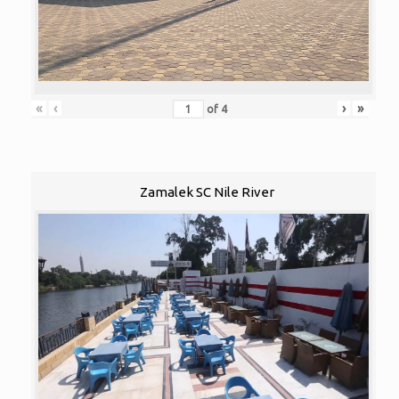
«
‹
›
»
of
4
Zamalek SC Nile River