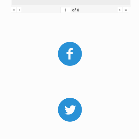
«
‹
›
»
of
8