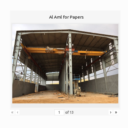
Al Aml for Papers
«
‹
›
»
of
13