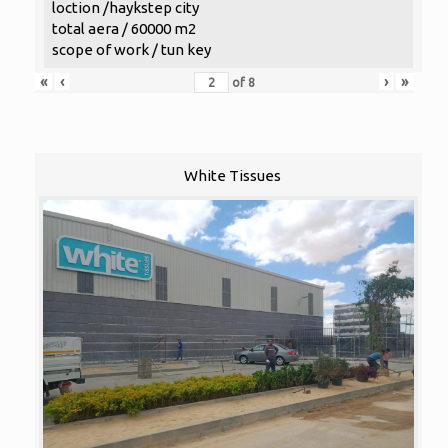
loction /haykstep city
total aera / 60000 m2
scope of work / tun key
«
‹
›
»
of
8
White Tissues