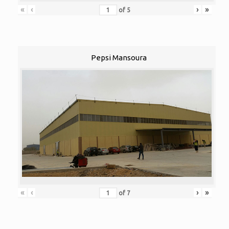
«
‹
›
»
of
5
Pepsi Mansoura
«
‹
›
»
of
7