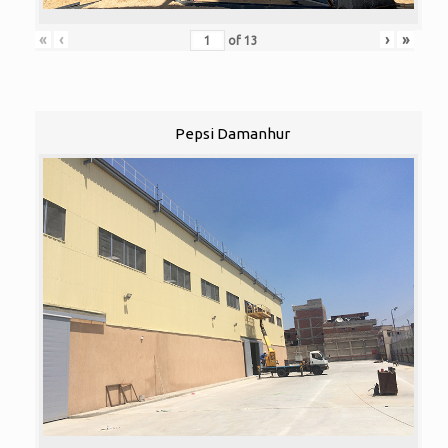
«
‹
›
»
of
13
Pepsi Damanhur