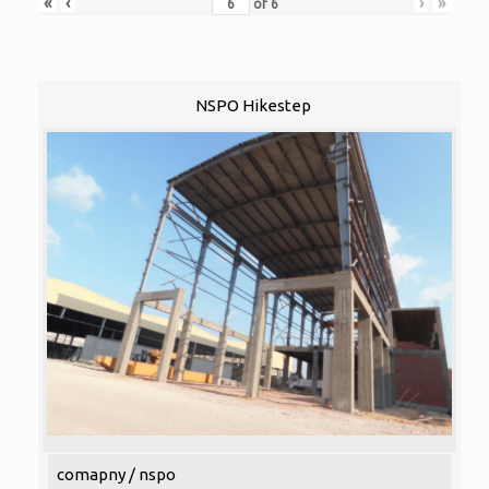
«
‹
›
»
of
6
NSPO Hikestep
comapny / nspo