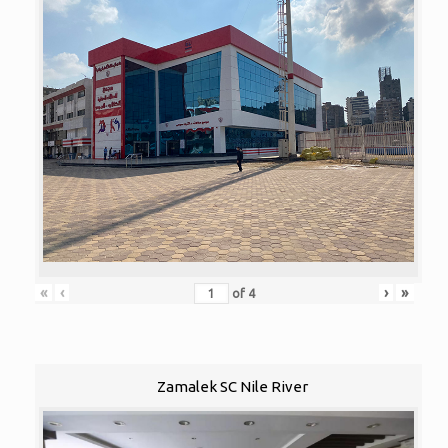
«
‹
›
»
of
4
Zamalek SC Nile River