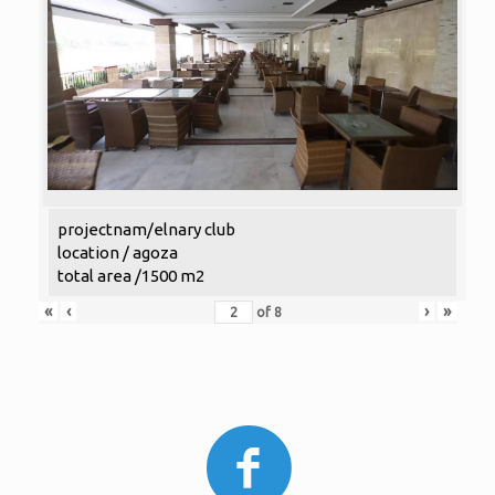
projectnam/elnary club
location / agoza
total area /1500 m2
«
‹
›
»
of
8