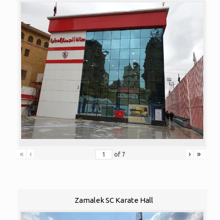
«
‹
›
»
of
7
Zamalek SC Karate Hall