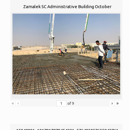
Zamalek SC Administrative Building October
«
‹
›
»
of
9