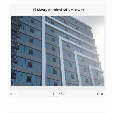
El Masry Adminstrative tower
«
‹
›
»
of
2