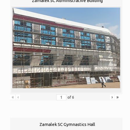
Zamalek SC Administrative Building
«
‹
›
»
of
6
Zamalek SC Gymnastics Hall