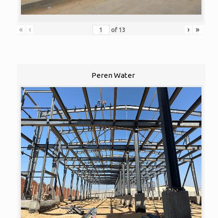
«
‹
›
»
of
13
Peren Water