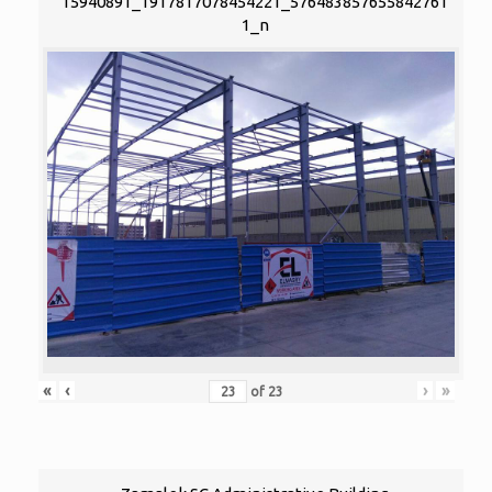
15940891_1917817078454221_576483857655842761
1_n
«
‹
›
»
of
23