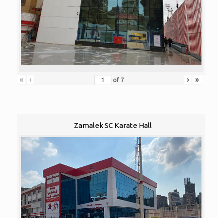
«
‹
›
»
of
7
Zamalek SC Karate Hall