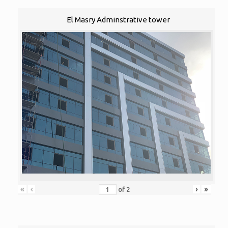
El Masry Adminstrative tower
«
‹
›
»
of
2