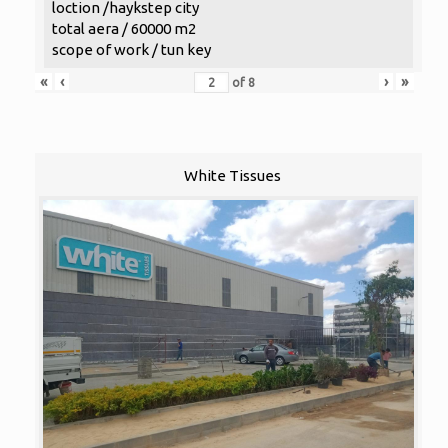
loction /haykstep city
total aera / 60000 m2
scope of work / tun key
«
‹
›
»
of
8
White Tissues