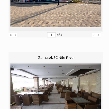
«
‹
›
»
of
4
Zamalek SC Nile River