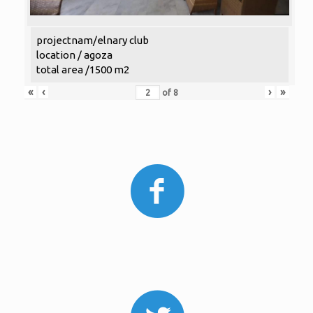
projectnam/elnary club
location / agoza
total area /1500 m2
«
‹
›
»
of
8