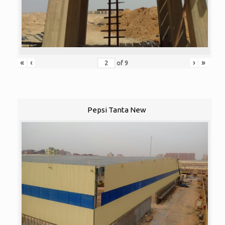
«
‹
›
»
of
9
Pepsi Tanta New