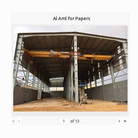
Al Aml for Papers
«
‹
›
»
of
13