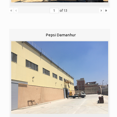
«
‹
›
»
of
13
Pepsi Damanhur