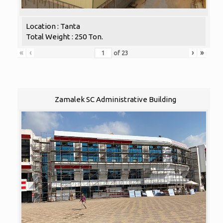
Location : Tanta
Total Weight : 250 Ton.
«
‹
›
»
of
23
Zamalek SC Administrative Building