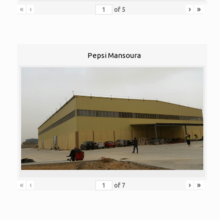
«
‹
›
»
of
5
Pepsi Mansoura
«
‹
›
»
of
7