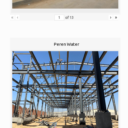
«
‹
›
»
of
13
Peren Water