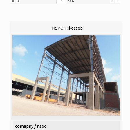
«
‹
›
»
of
6
NSPO Hikestep
comapny / nspo