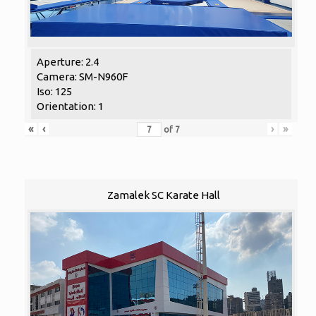
Aperture: 2.4
Camera: SM-N960F
Iso: 125
Orientation: 1
«
‹
›
»
of
7
Zamalek SC Karate Hall