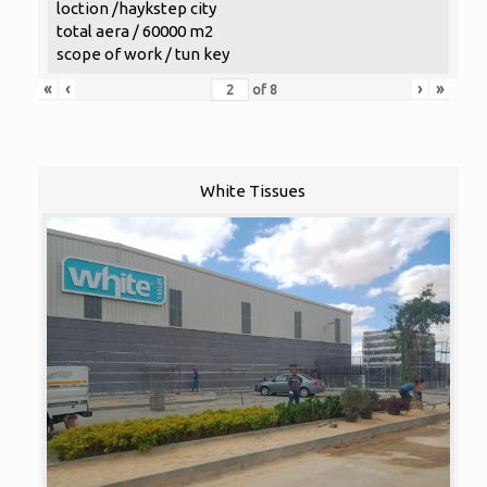
loction /haykstep city
total aera / 60000 m2
scope of work / tun key
«
‹
›
»
of
8
White Tissues