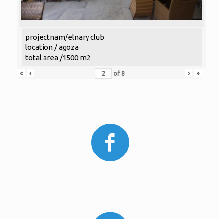
projectnam/elnary club
location / agoza
total area /1500 m2
«
‹
›
»
of
8