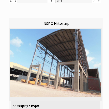
«
‹
›
»
of
6
NSPO Hikestep
comapny / nspo