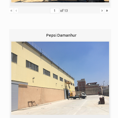
«
‹
›
»
of
13
Pepsi Damanhur