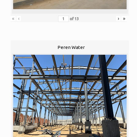
«
‹
›
»
of
13
Peren Water