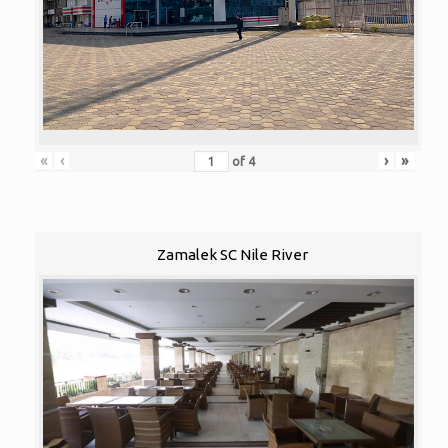
«
‹
›
»
of
4
Zamalek SC Nile River