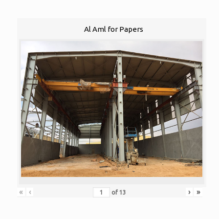
Al Aml for Papers
«
‹
›
»
of
13