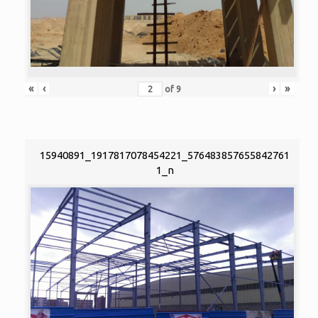
«
‹
›
»
of
9
15940891_1917817078454221_576483857655842761
1_n