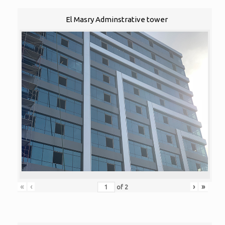
El Masry Adminstrative tower
«
‹
›
»
of
2