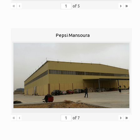
«
‹
›
»
of
5
Pepsi Mansoura
«
‹
›
»
of
7