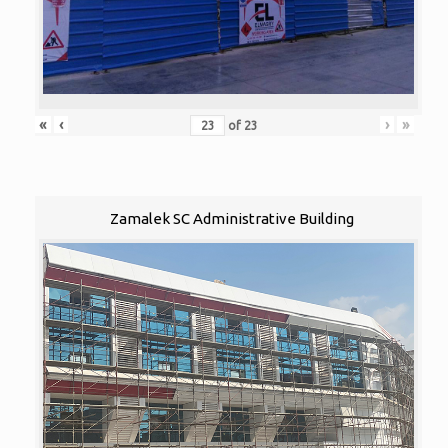
«
‹
›
»
of
23
Zamalek SC Administrative Building