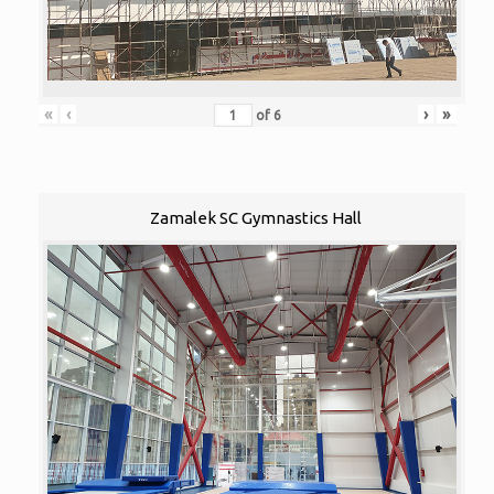
«
‹
›
»
of
6
Zamalek SC Gymnastics Hall