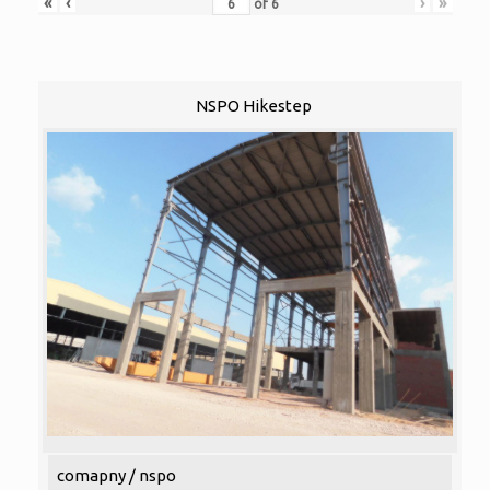
«
‹
›
»
of
6
NSPO Hikestep
comapny / nspo