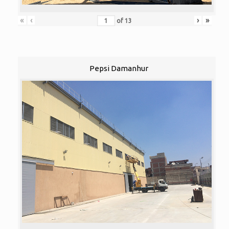
«
‹
›
»
of
13
Pepsi Damanhur