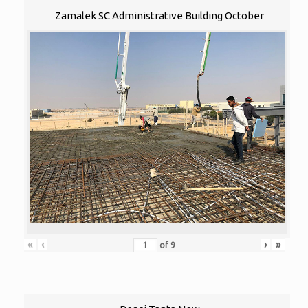
Zamalek SC Administrative Building October
«
‹
›
»
of
9