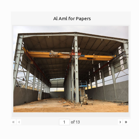
Al Aml for Papers
«
‹
›
»
of
13