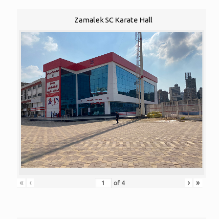
Zamalek SC Karate Hall
«
‹
›
»
of
4