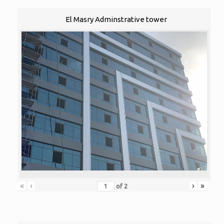
El Masry Adminstrative tower
«
‹
›
»
of
2