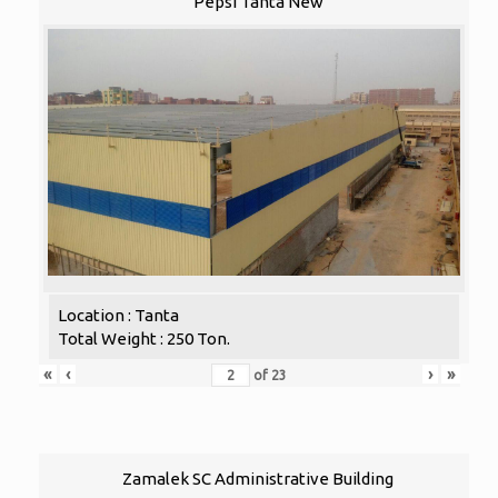
Pepsi Tanta New
Location : Tanta
Total Weight : 250 Ton.
«
‹
›
»
of
23
Zamalek SC Administrative Building