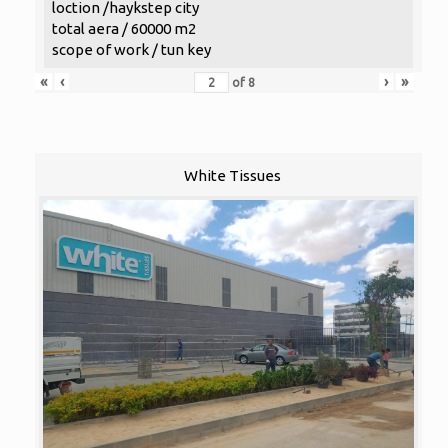
loction /haykstep city
total aera / 60000 m2
scope of work / tun key
«
‹
›
»
of
8
White Tissues