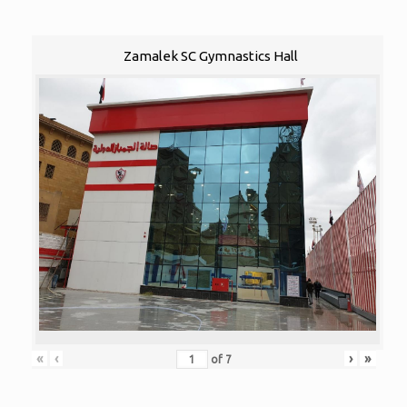
Zamalek SC Gymnastics Hall
«
‹
›
»
of
7