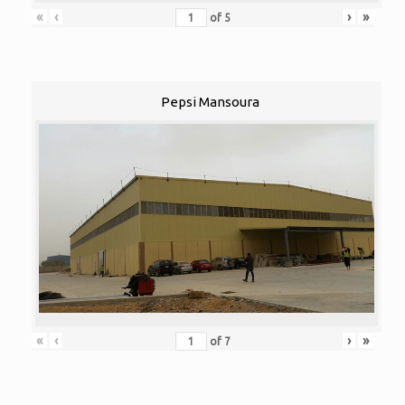
«
‹
›
»
of
5
Pepsi Mansoura
«
‹
›
»
of
7