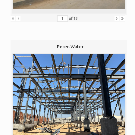
«
‹
›
»
of
13
Peren Water