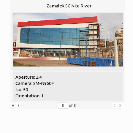
Zamalek SC Nile River
Aperture: 2.4
Camera: SM-N960F
Iso: 50
Orientation: 1
«
‹
›
»
of
8