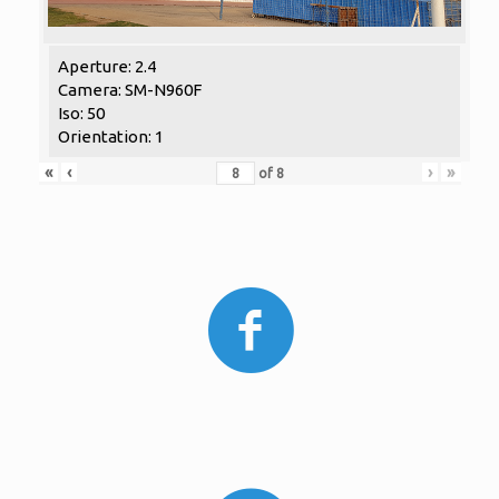
Aperture: 2.4
Camera: SM-N960F
Iso: 50
Orientation: 1
«
‹
›
»
of
8