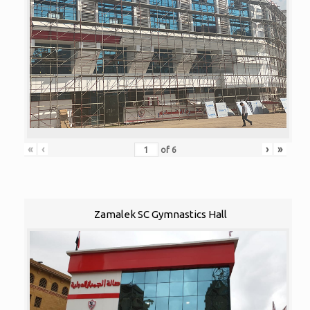
«
‹
›
»
of
6
Zamalek SC Gymnastics Hall