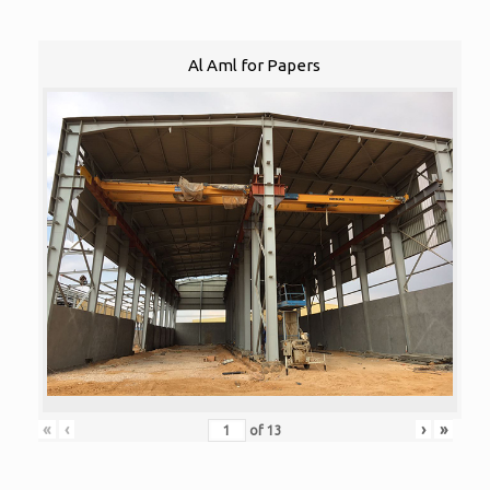
Al Aml for Papers
«
‹
›
»
of
13