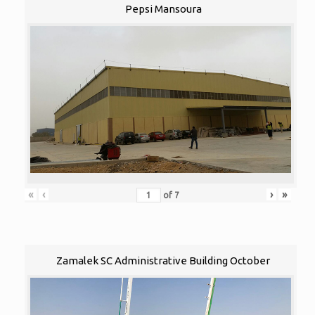
Pepsi Mansoura
«
‹
›
»
of
7
Zamalek SC Administrative Building October