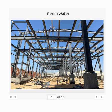
Peren Water
«
‹
›
»
of
13