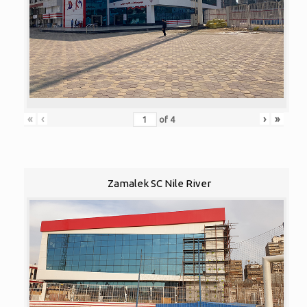
«
‹
›
»
of
4
Zamalek SC Nile River