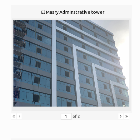
El Masry Adminstrative tower
«
‹
›
»
of
2