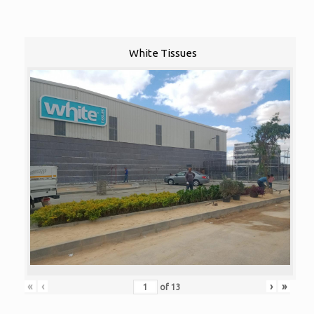
White Tissues
«
‹
›
»
of
13