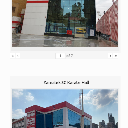
«
‹
›
»
of
7
Zamalek SC Karate Hall