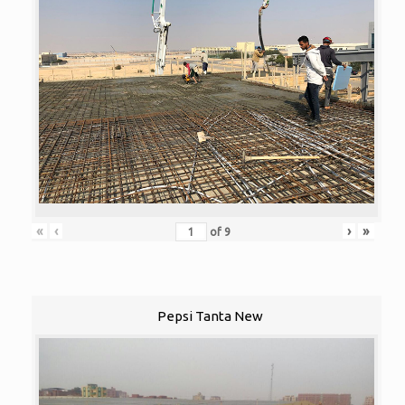
«
‹
›
»
of
9
Pepsi Tanta New