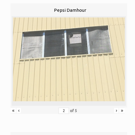
Pepsi Damhour
«
‹
›
»
of
5