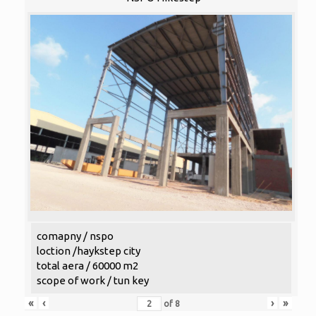
comapny / nspo
loction /haykstep city
total aera / 60000 m2
scope of work / tun key
«
‹
›
»
of
8