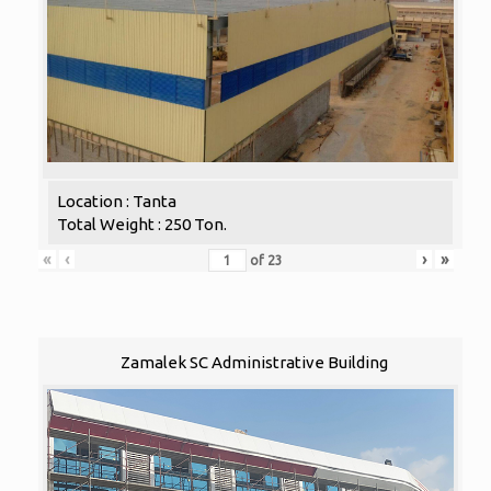
Location : Tanta
Total Weight : 250 Ton.
«
‹
›
»
of
23
Zamalek SC Administrative Building