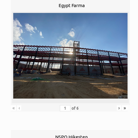
Egypt Farma
«
‹
›
»
of
6
NSPO Hikestep