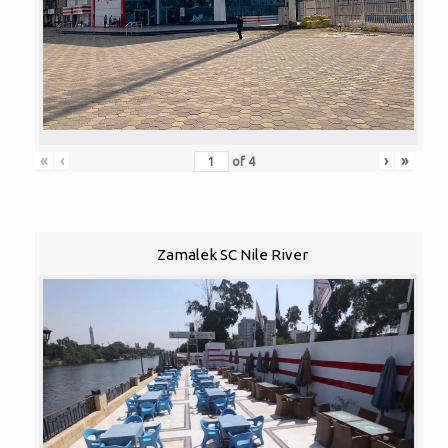
«
‹
›
»
of
4
Zamalek SC Nile River