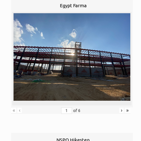
Egypt Farma
«
‹
›
»
of
6
NSPO Hikestep