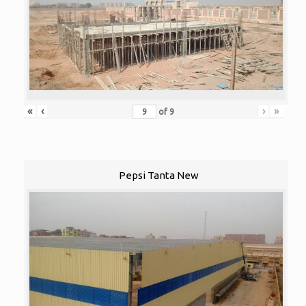
«
‹
›
»
of
9
Pepsi Tanta New