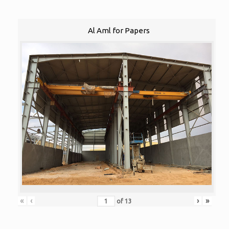
Al Aml for Papers
«
‹
›
»
of
13