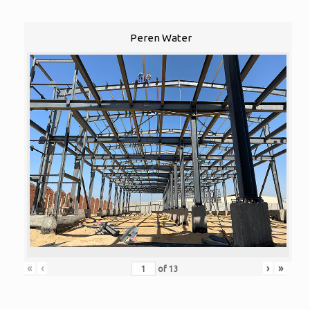
Peren Water
«
‹
›
»
of
13