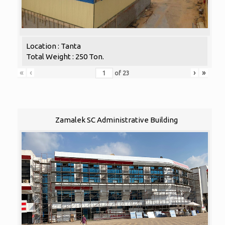
Location : Tanta
Total Weight : 250 Ton.
«
‹
›
»
of
23
Zamalek SC Administrative Building