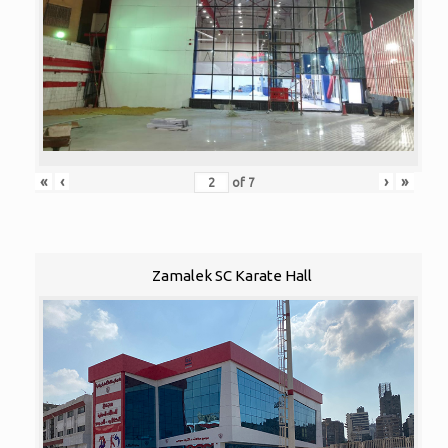
«
‹
›
»
of
7
Zamalek SC Karate Hall