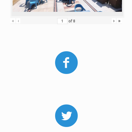
«
‹
›
»
of
8