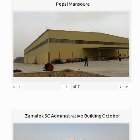
Pepsi Mansoura
«
‹
›
»
of
7
Zamalek SC Administrative Building October