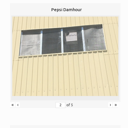
Pepsi Damhour
«
‹
›
»
of
5