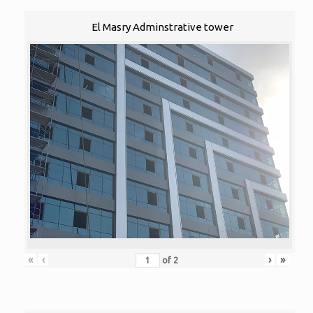
El Masry Adminstrative tower
«
‹
›
»
of
2