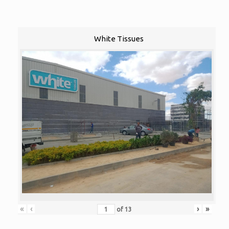
White Tissues
«
‹
›
»
of
13