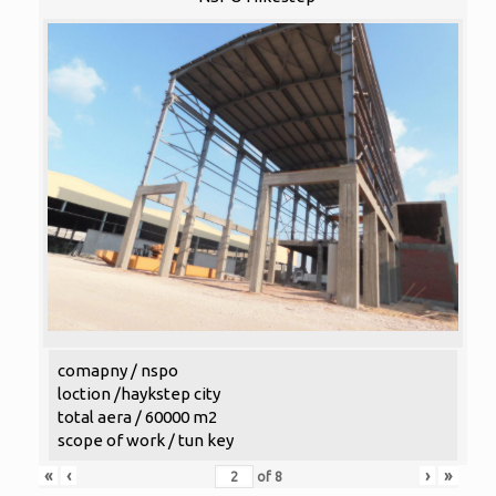
comapny / nspo
loction /haykstep city
total aera / 60000 m2
scope of work / tun key
«
‹
›
»
of
8