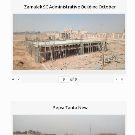
Zamalek SC Administrative Building October
«
‹
›
»
of
9
Pepsi Tanta New