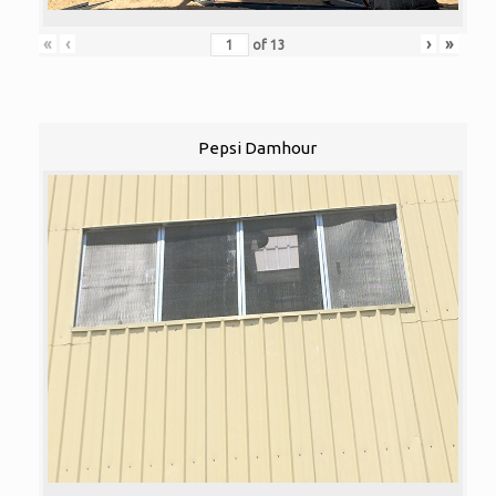
«
‹
›
»
of
13
Pepsi Damhour