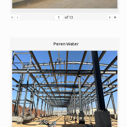
«
‹
›
»
of
13
Peren Water