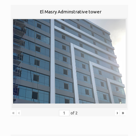
El Masry Adminstrative tower
«
‹
›
»
of
2