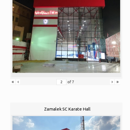
«
‹
›
»
of
7
Zamalek SC Karate Hall