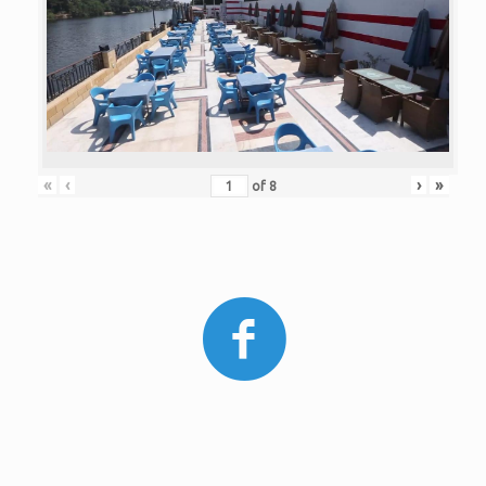
«
‹
›
»
of
8