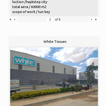
loction /haykstep city
total aera / 60000 m2
scope of work / tun key
«
‹
›
»
of
8
White Tissues