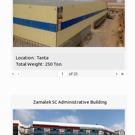
Location : Tanta
Total Weight : 250 Ton.
«
‹
›
»
of
23
Zamalek SC Administrative Building