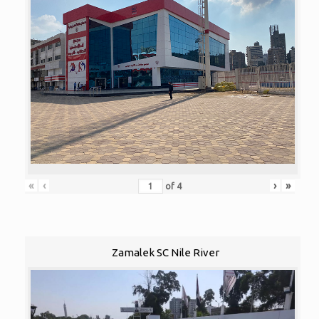
«
‹
›
»
of
4
Zamalek SC Nile River