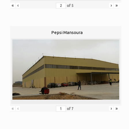
«
‹
›
»
of
5
Pepsi Mansoura
«
‹
›
»
of
7