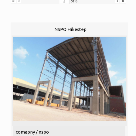
«
‹
›
»
of
6
NSPO Hikestep
comapny / nspo