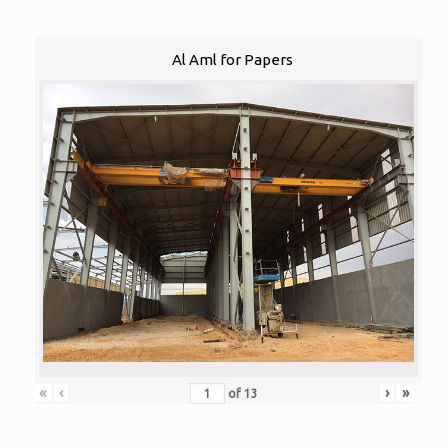
Al Aml for Papers
«
‹
›
»
of
13