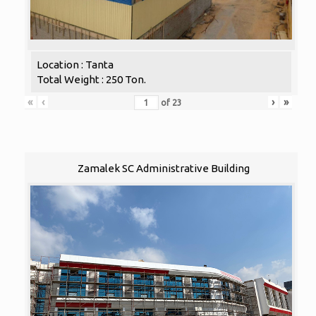
Location : Tanta
Total Weight : 250 Ton.
«
‹
›
»
of
23
Zamalek SC Administrative Building