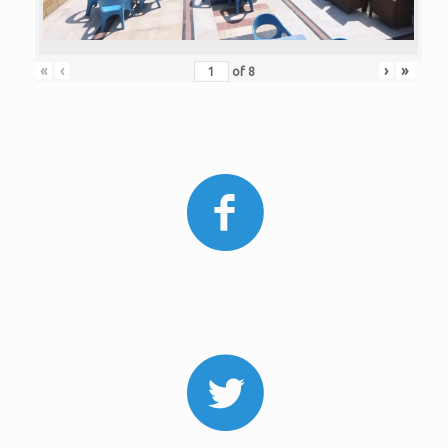
«
‹
›
»
of
8