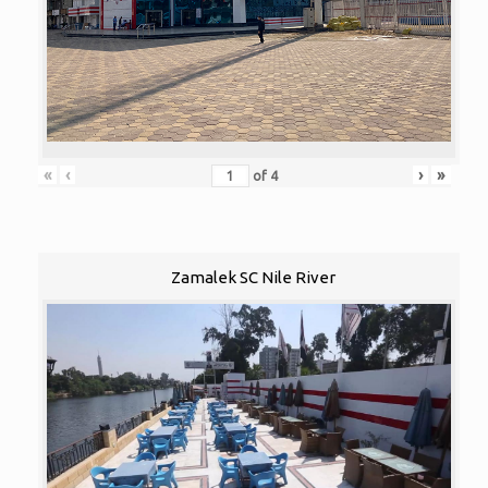
«
‹
›
»
of
4
Zamalek SC Nile River