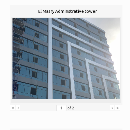
El Masry Adminstrative tower
«
‹
›
»
of
2