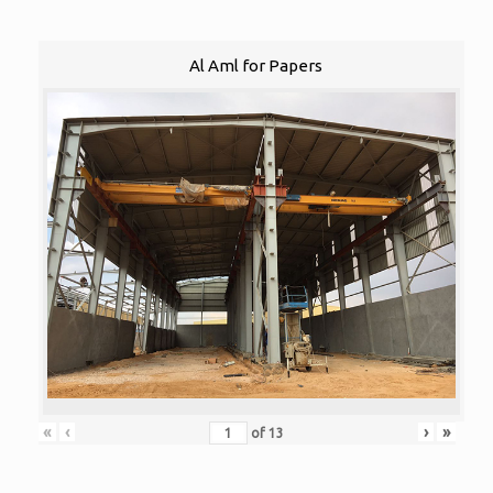
Al Aml for Papers
«
‹
›
»
of
13