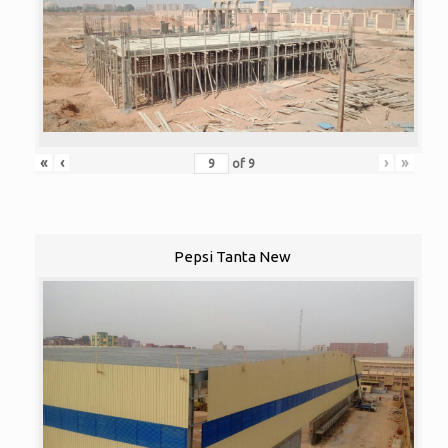
«
‹
›
»
of
9
Pepsi Tanta New