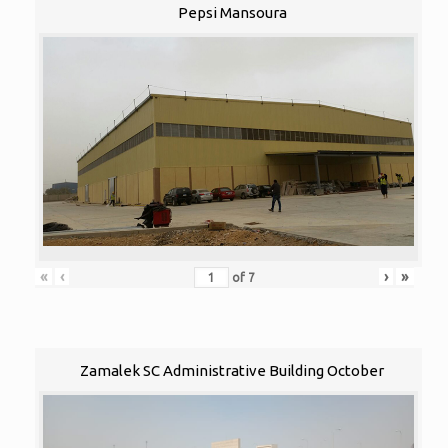
Pepsi Mansoura
«
‹
›
»
of
7
Zamalek SC Administrative Building October