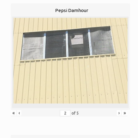
Pepsi Damhour
«
‹
›
»
of
5