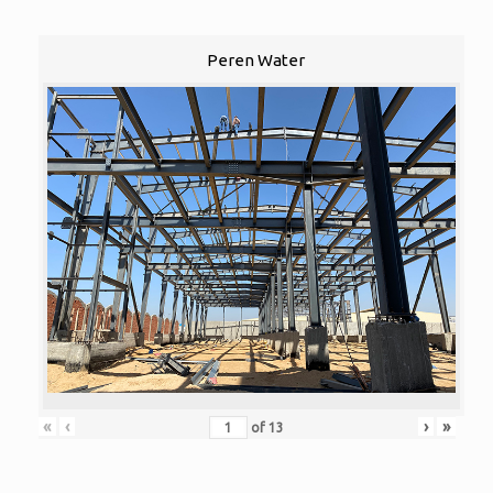
Peren Water
«
‹
›
»
of
13