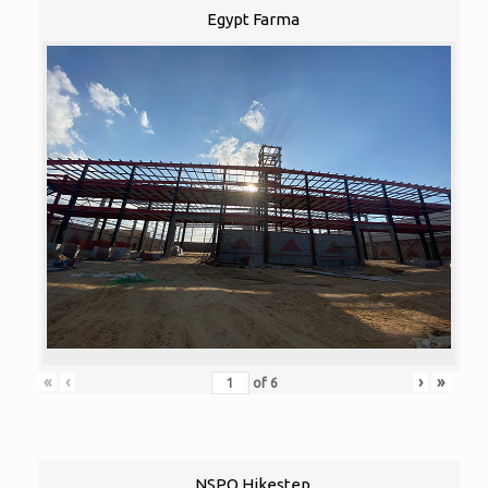
Egypt Farma
«
‹
›
»
of
6
NSPO Hikestep