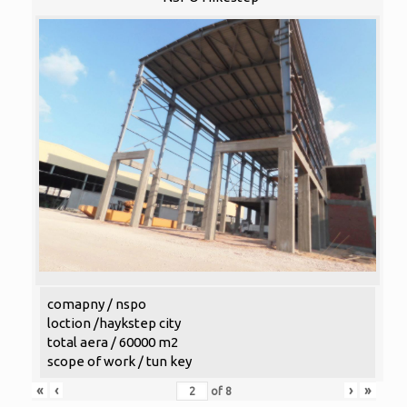
comapny / nspo
loction /haykstep city
total aera / 60000 m2
scope of work / tun key
«
‹
›
»
of
8