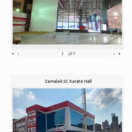
«
‹
›
»
of
7
Zamalek SC Karate Hall