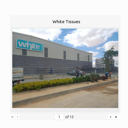
White Tissues
«
‹
›
»
of
13