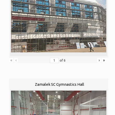
«
‹
›
»
of
6
Zamalek SC Gymnastics Hall