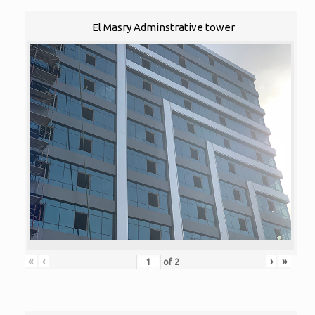
El Masry Adminstrative tower
«
‹
›
»
of
2