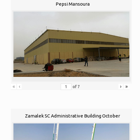
Pepsi Mansoura
«
‹
›
»
of
7
Zamalek SC Administrative Building October