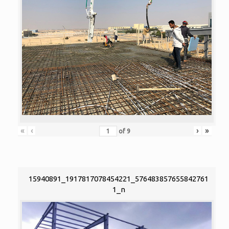
«
‹
›
»
of
9
15940891_1917817078454221_576483857655842761
1_n