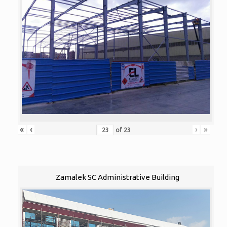
«
‹
›
»
of
23
Zamalek SC Administrative Building