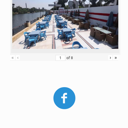
«
‹
›
»
of
8