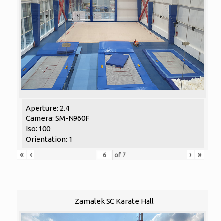
Aperture: 2.4
Camera: SM-N960F
Iso: 100
Orientation: 1
«
‹
›
»
of
7
Zamalek SC Karate Hall