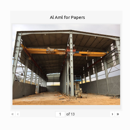
Al Aml for Papers
«
‹
›
»
of
13