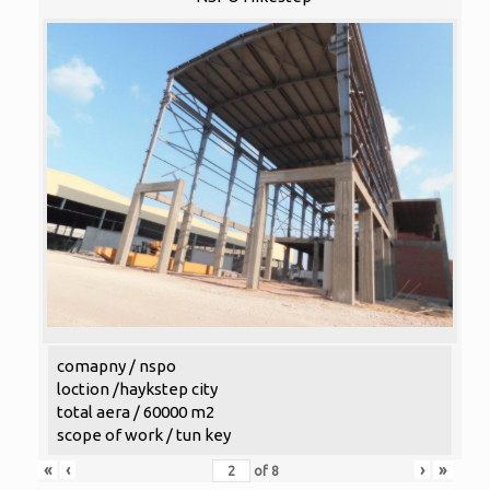
comapny / nspo
loction /haykstep city
total aera / 60000 m2
scope of work / tun key
«
‹
›
»
of
8