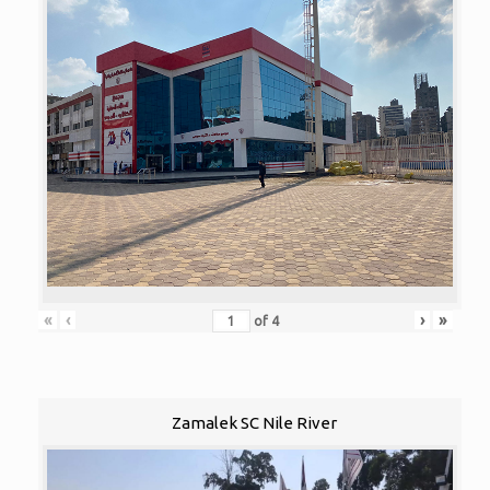
«
‹
›
»
of
4
Zamalek SC Nile River