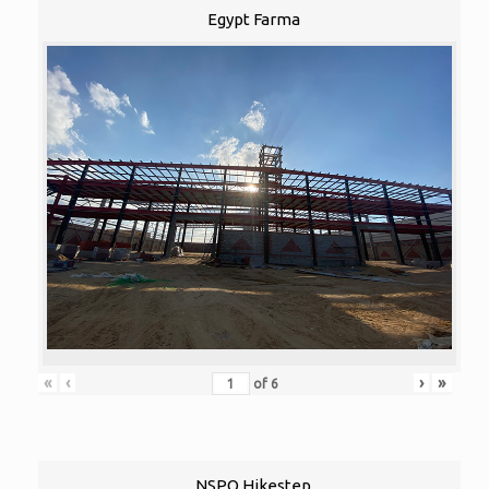
Egypt Farma
«
‹
›
»
of
6
NSPO Hikestep