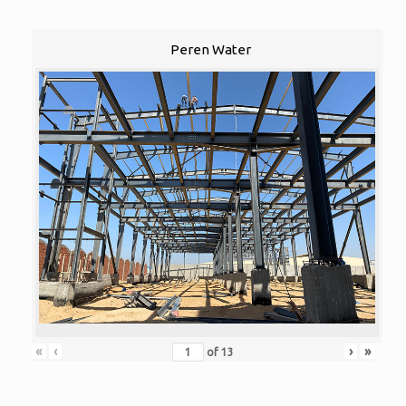
Peren Water
«
‹
›
»
of
13