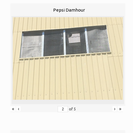
Pepsi Damhour
«
‹
›
»
of
5