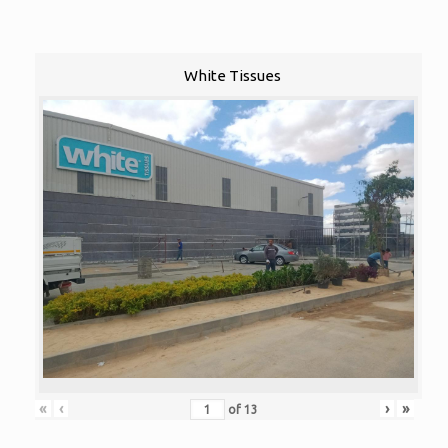
White Tissues
«
‹
›
»
of
13