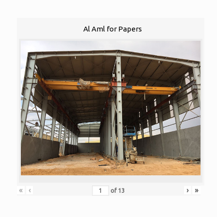
Al Aml for Papers
«
‹
›
»
of
13