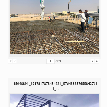
«
‹
›
»
of
9
15940891_1917817078454221_576483857655842761
1_n