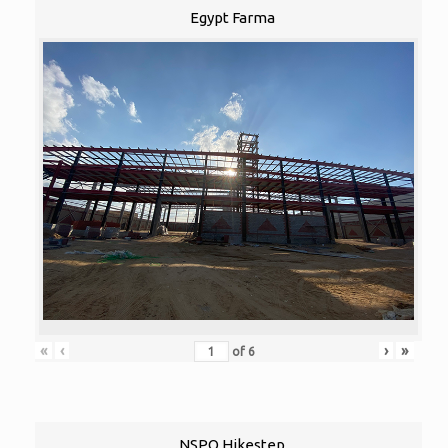
Egypt Farma
«
‹
›
»
of
6
NSPO Hikestep