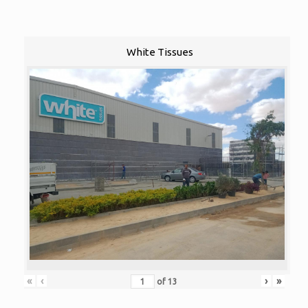
White Tissues
«
‹
›
»
of
13