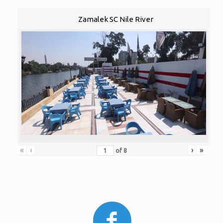
Zamalek SC Nile River
«
‹
›
»
of
8