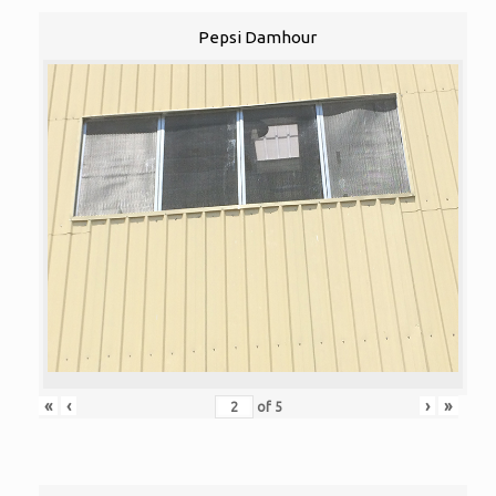
Pepsi Damhour
«
‹
›
»
of
5