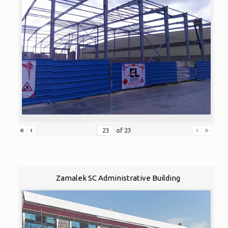
«
‹
›
»
of
23
Zamalek SC Administrative Building