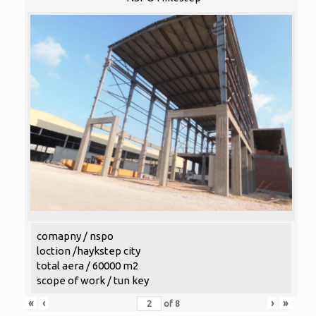
comapny / nspo
loction /haykstep city
total aera / 60000 m2
scope of work / tun key
«
‹
›
»
of
8