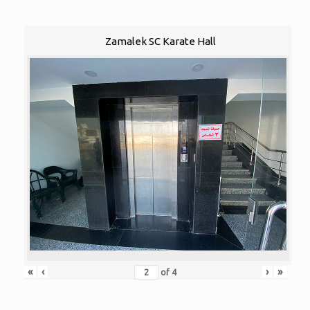
Zamalek SC Karate Hall
«
‹
›
»
of
4