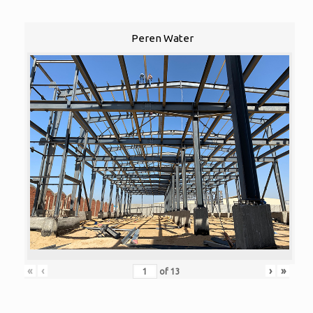
Peren Water
«
‹
›
»
of
13