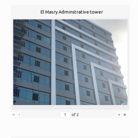
El Masry Adminstrative tower
«
‹
›
»
of
2