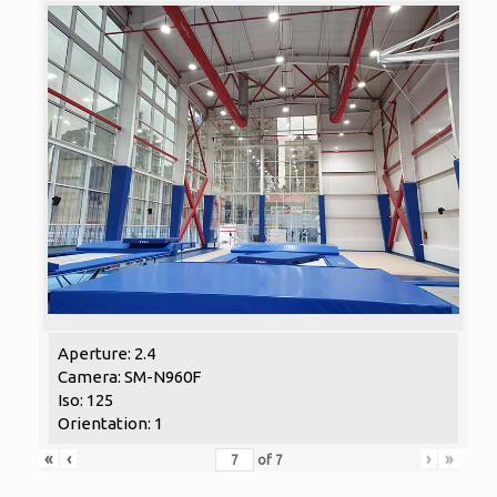
Aperture: 2.4
Camera: SM-N960F
Iso: 125
Orientation: 1
«
‹
›
»
of
7