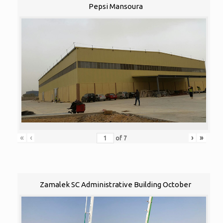
Pepsi Mansoura
«
‹
›
»
of
7
Zamalek SC Administrative Building October