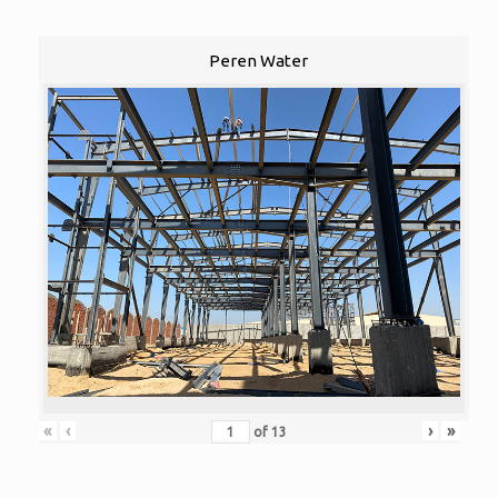
Peren Water
«
‹
›
»
of
13