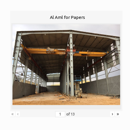
Al Aml for Papers
«
‹
›
»
of
13