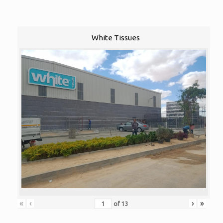
White Tissues
«
‹
›
»
of
13