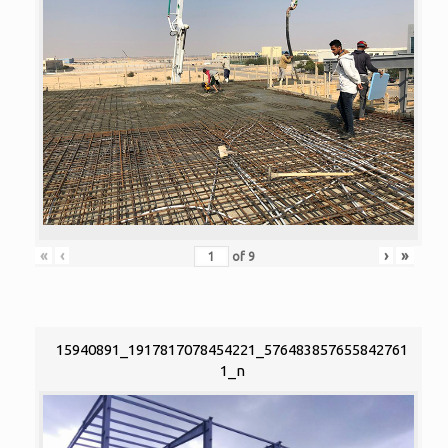
«
‹
›
»
of
9
15940891_1917817078454221_576483857655842761
1_n