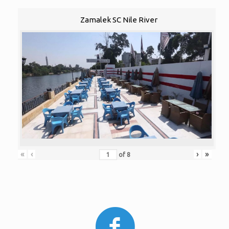
Zamalek SC Nile River
«
‹
›
»
of
8