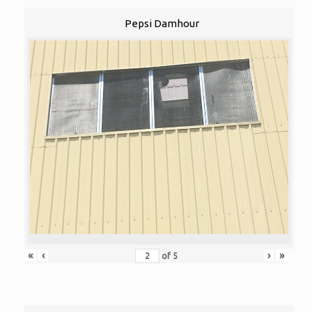
Pepsi Damhour
«
‹
›
»
of
5