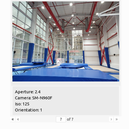
Aperture: 2.4
Camera: SM-N960F
Iso: 125
Orientation: 1
«
‹
›
»
of
7