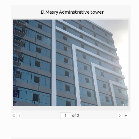
El Masry Adminstrative tower
«
‹
›
»
of
2