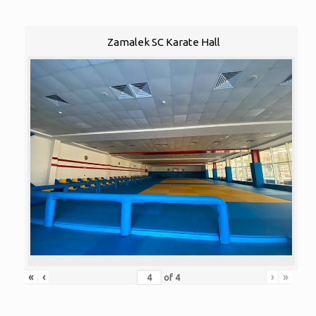
Zamalek SC Karate Hall
«
‹
›
»
of
4