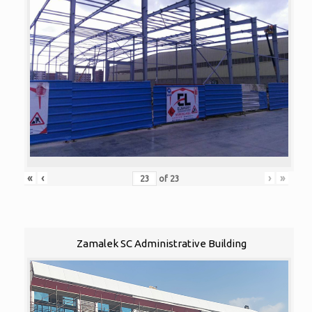
«
‹
›
»
of
23
Zamalek SC Administrative Building