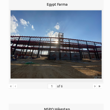
Egypt Farma
«
‹
›
»
of
6
NSPO Hikestep