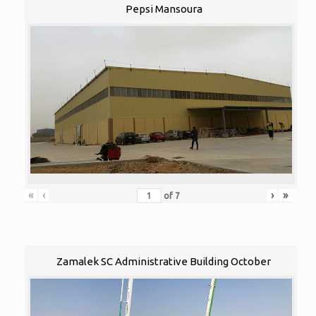
Pepsi Mansoura
«
‹
›
»
of
7
Zamalek SC Administrative Building October