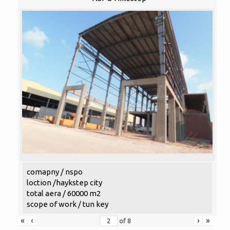
comapny / nspo
loction /haykstep city
total aera / 60000 m2
scope of work / tun key
«
‹
›
»
of
8