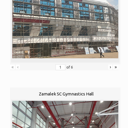
«
‹
›
»
of
6
Zamalek SC Gymnastics Hall