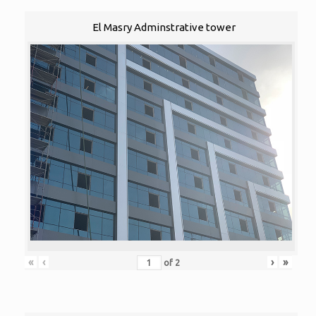
El Masry Adminstrative tower
«
‹
›
»
of
2