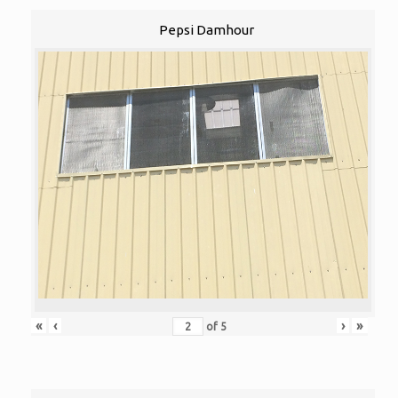
Pepsi Damhour
«
‹
›
»
of
5