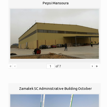
Pepsi Mansoura
«
‹
›
»
of
7
Zamalek SC Administrative Building October