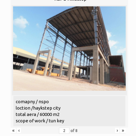
comapny / nspo
loction /haykstep city
total aera / 60000 m2
scope of work / tun key
«
‹
›
»
of
8