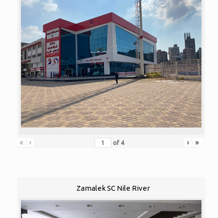
«
‹
›
»
of
4
Zamalek SC Nile River