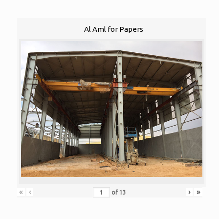
Al Aml for Papers
«
‹
›
»
of
13