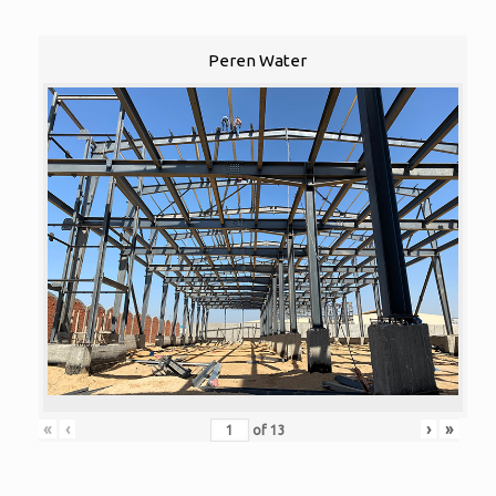
Peren Water
«
‹
›
»
of
13