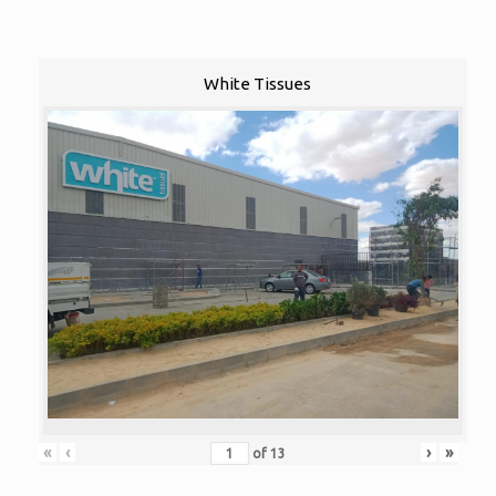
White Tissues
«
‹
›
»
of
13