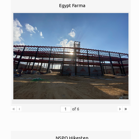
Egypt Farma
«
‹
›
»
of
6
NSPO Hikestep