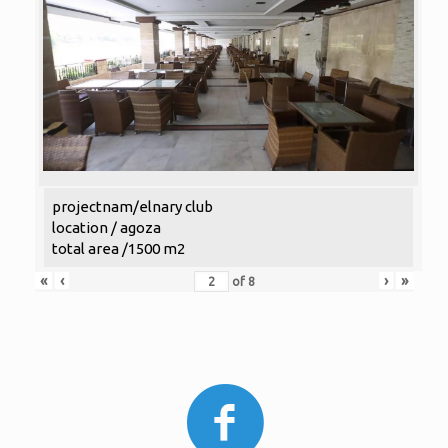
projectnam/elnary club
location / agoza
total area /1500 m2
«
‹
›
»
of
8