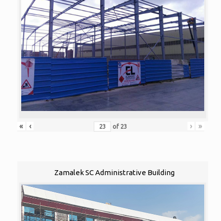
«
‹
›
»
of
23
Zamalek SC Administrative Building