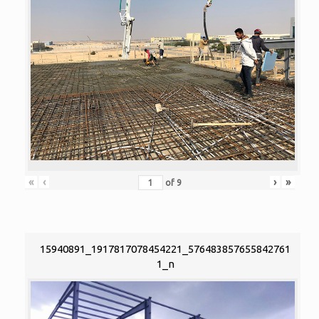
«
‹
›
»
of
9
15940891_1917817078454221_576483857655842761
1_n