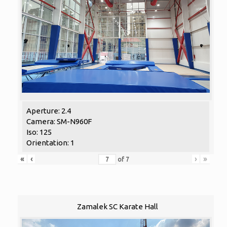
Aperture: 2.4
Camera: SM-N960F
Iso: 125
Orientation: 1
«
‹
›
»
of
7
Zamalek SC Karate Hall