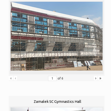
«
‹
›
»
of
6
Zamalek SC Gymnastics Hall