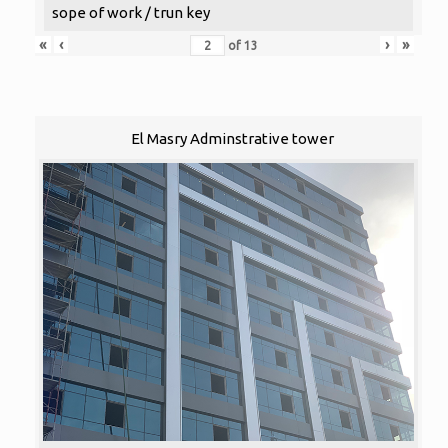
sope of work / trun key
«
‹
›
»
of
13
El Masry Adminstrative tower