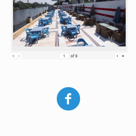
«
‹
›
»
of
8