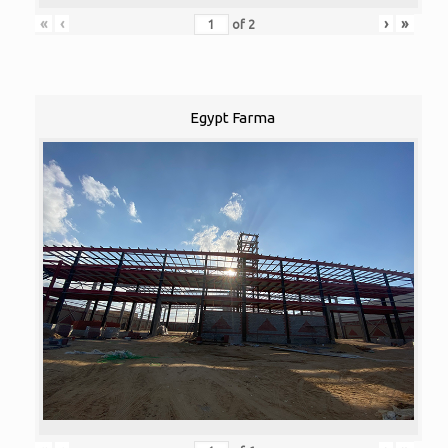
«
‹
›
»
of
2
Egypt Farma