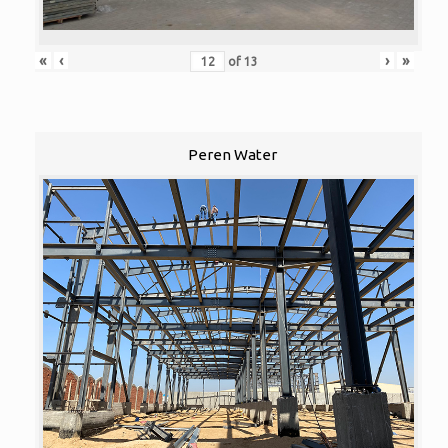
«
‹
›
»
of
13
Peren Water