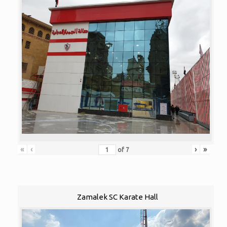
«
‹
›
»
of
7
Zamalek SC Karate Hall