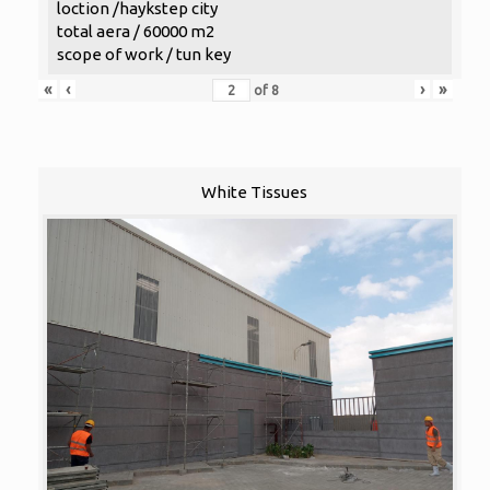
loction /haykstep city
total aera / 60000 m2
scope of work / tun key
«
‹
›
»
of
8
White Tissues