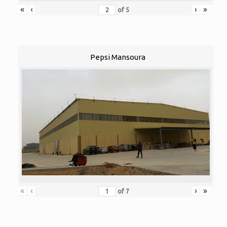
«
‹
›
»
of
5
Pepsi Mansoura
«
‹
›
»
of
7