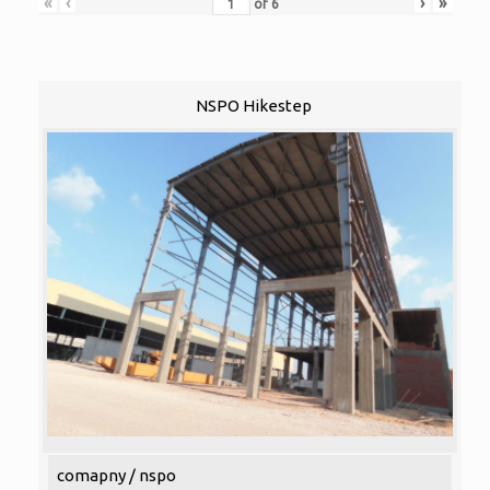
«
‹
›
»
of
6
NSPO Hikestep
comapny / nspo