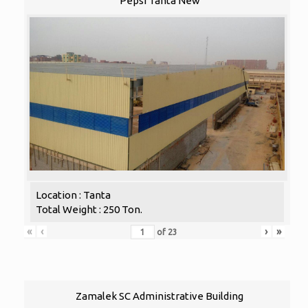
Pepsi Tanta New
Location : Tanta
Total Weight : 250 Ton.
«
‹
›
»
of
23
Zamalek SC Administrative Building