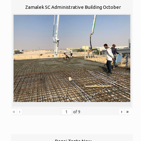
Zamalek SC Administrative Building October
«
‹
›
»
of
9