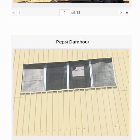
«
‹
›
»
of
13
Pepsi Damhour