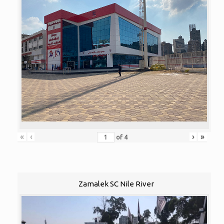
«
‹
›
»
of
4
Zamalek SC Nile River