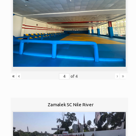
«
‹
›
»
of
4
Zamalek SC Nile River