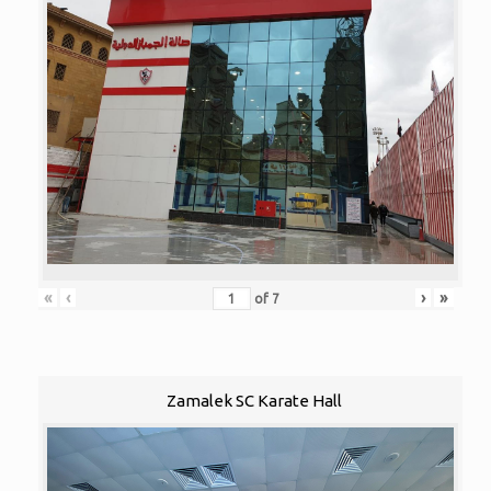
«
‹
›
»
of
7
Zamalek SC Karate Hall