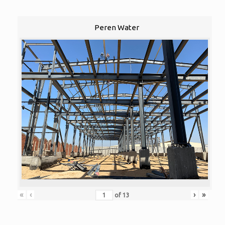
Peren Water
«
‹
›
»
of
13