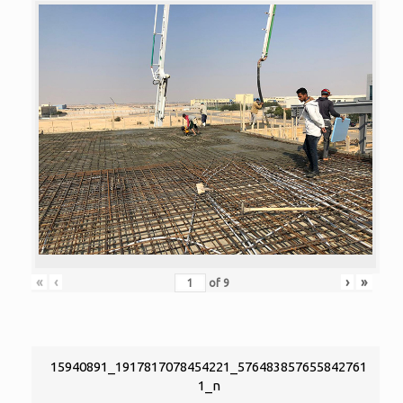
«
‹
›
»
of
9
15940891_1917817078454221_576483857655842761
1_n