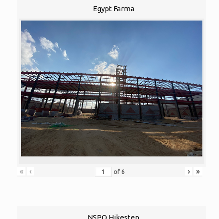
Egypt Farma
«
‹
›
»
of
6
NSPO Hikestep