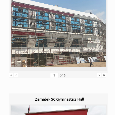
«
‹
›
»
of
6
Zamalek SC Gymnastics Hall