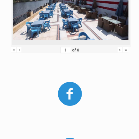
«
‹
›
»
of
8