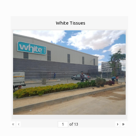
White Tissues
«
‹
›
»
of
13