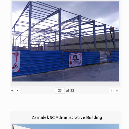
«
‹
›
»
of
23
Zamalek SC Administrative Building