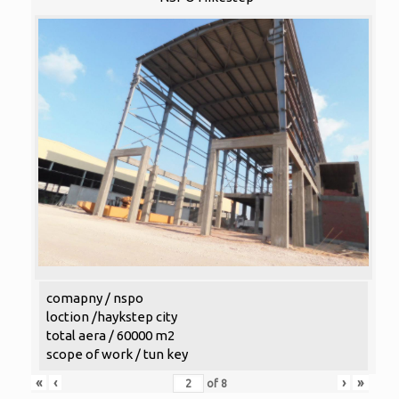
comapny / nspo
loction /haykstep city
total aera / 60000 m2
scope of work / tun key
«
‹
›
»
of
8