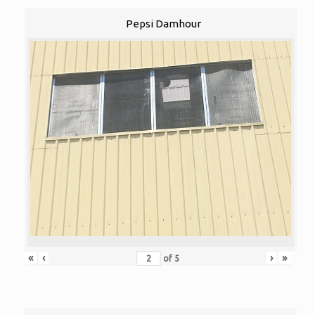
Pepsi Damhour
«
‹
›
»
of
5