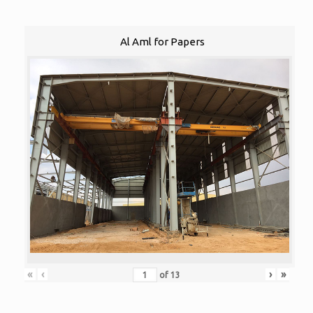
Al Aml for Papers
«
‹
›
»
of
13