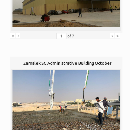
«
‹
›
»
of
7
Zamalek SC Administrative Building October