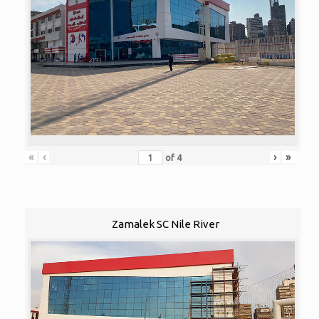
«
‹
›
»
of
4
Zamalek SC Nile River