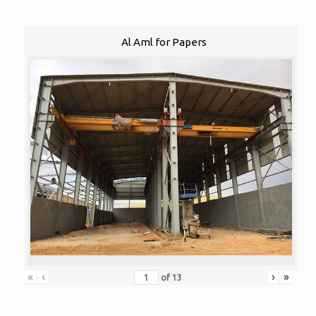
Al Aml for Papers
«
‹
›
»
of
13