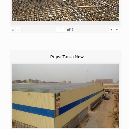
«
‹
›
»
of
9
Pepsi Tanta New