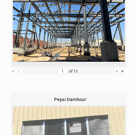
«
‹
›
»
of
13
Pepsi Damhour