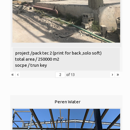
project /pack tec 2 (print for back ,solo soft)
total area / 250000 m2
socpe / trun key
«
‹
›
»
of
13
Peren Water