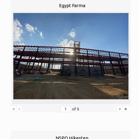
Egypt Farma
«
‹
›
»
of
6
NSPO Hikestep