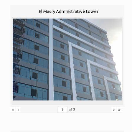
El Masry Adminstrative tower
«
‹
›
»
of
2