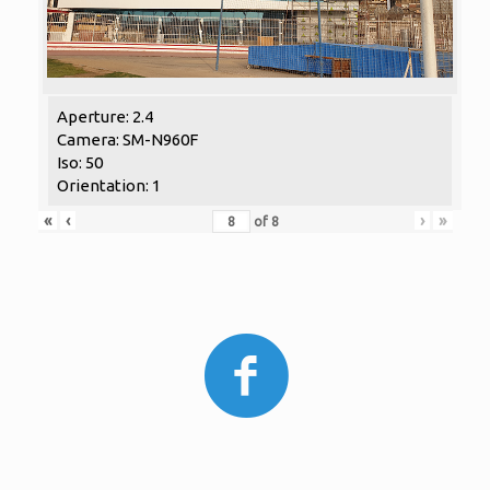
Aperture: 2.4
Camera: SM-N960F
Iso: 50
Orientation: 1
«
‹
›
»
of
8