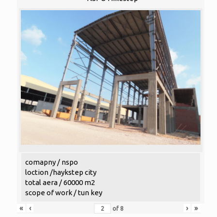
comapny / nspo
loction /haykstep city
total aera / 60000 m2
scope of work / tun key
«
‹
›
»
of
8