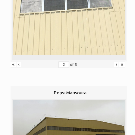
«
‹
›
»
of
5
Pepsi Mansoura