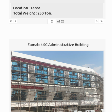
Location : Tanta
Total Weight : 250 Ton.
«
‹
›
»
of
23
Zamalek SC Administrative Building