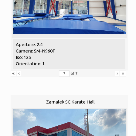
Aperture: 2.4
Camera: SM-N960F
Iso: 125
Orientation: 1
«
‹
›
»
of
7
Zamalek SC Karate Hall