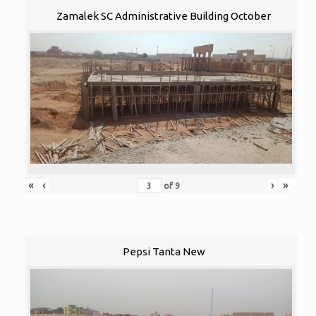
Zamalek SC Administrative Building October
«
‹
›
»
of
9
Pepsi Tanta New