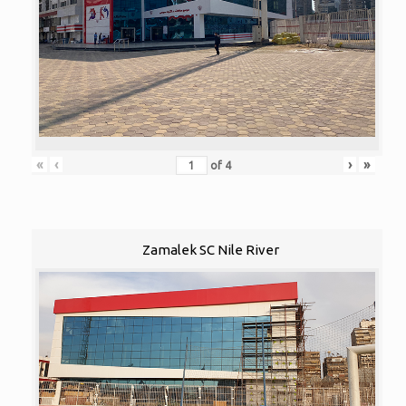
«
‹
›
»
of
4
Zamalek SC Nile River