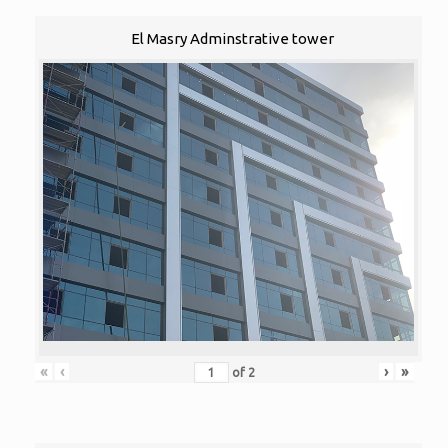
El Masry Adminstrative tower
«
‹
›
»
of
2