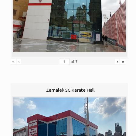
«
‹
›
»
of
7
Zamalek SC Karate Hall