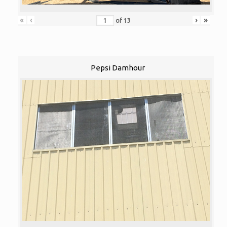
«
‹
›
»
of
13
Pepsi Damhour