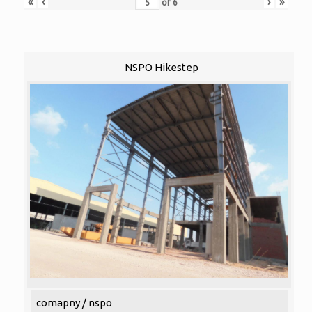
«
‹
›
»
of
6
NSPO Hikestep
comapny / nspo