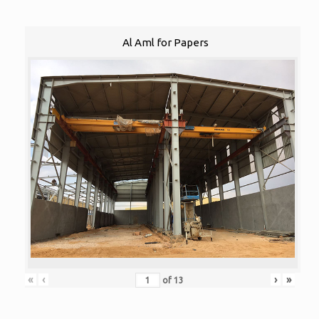
Al Aml for Papers
«
‹
›
»
of
13