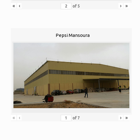
«
‹
›
»
of
5
Pepsi Mansoura
«
‹
›
»
of
7