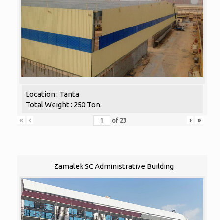
Location : Tanta
Total Weight : 250 Ton.
«
‹
›
»
of
23
Zamalek SC Administrative Building