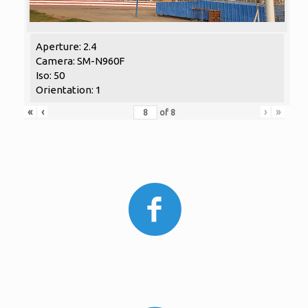
Aperture: 2.4
Camera: SM-N960F
Iso: 50
Orientation: 1
«
‹
›
»
of
8