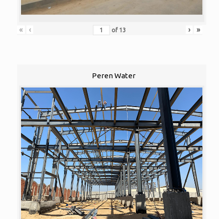
«
‹
›
»
of
13
Peren Water