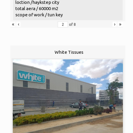
loction /haykstep city
total aera / 60000 m2
scope of work / tun key
«
‹
›
»
of
8
White Tissues