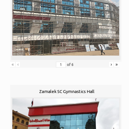
«
‹
›
»
of
6
Zamalek SC Gymnastics Hall