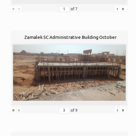
«
‹
›
»
of
7
Zamalek SC Administrative Building October
«
‹
›
»
of
9