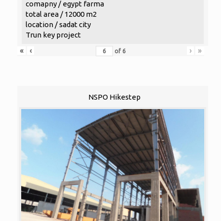
comapny / egypt farma
total area / 12000 m2
location / sadat city
Trun key project
«
‹
›
»
of
6
NSPO Hikestep