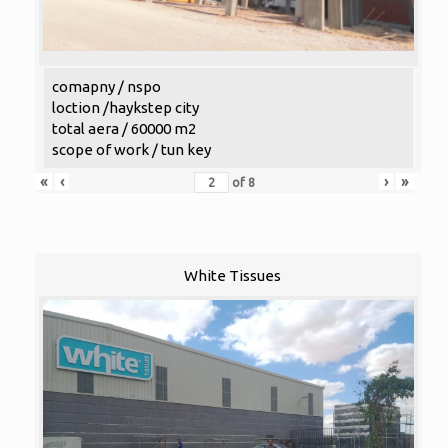
comapny / nspo
loction /haykstep city
total aera / 60000 m2
scope of work / tun key
«
‹
›
»
of
8
White Tissues