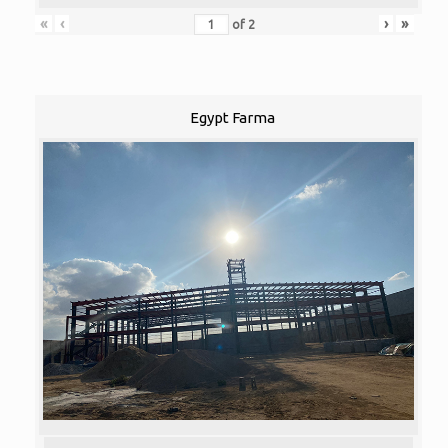
«
‹
›
»
of
2
Egypt Farma