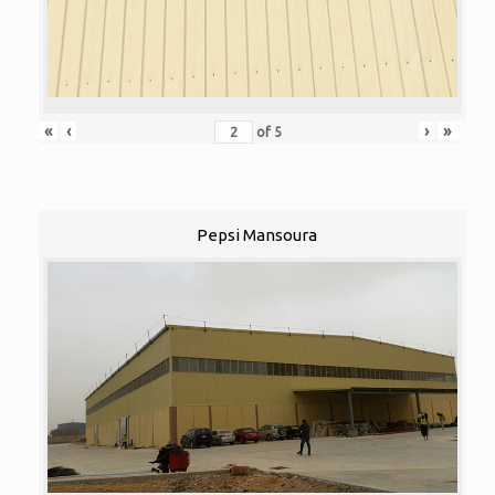
«
‹
›
»
of
5
Pepsi Mansoura