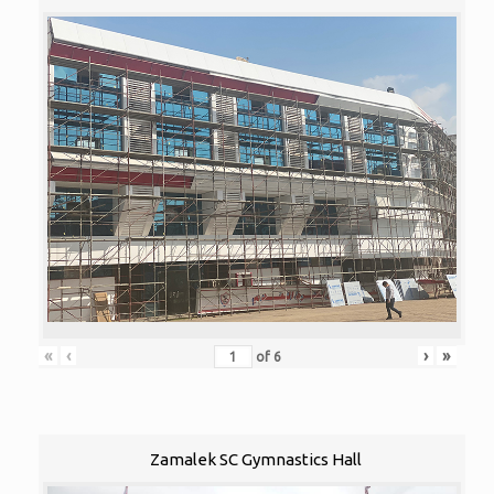
«
‹
›
»
of
6
Zamalek SC Gymnastics Hall