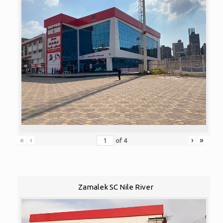
«
‹
›
»
of
4
Zamalek SC Nile River