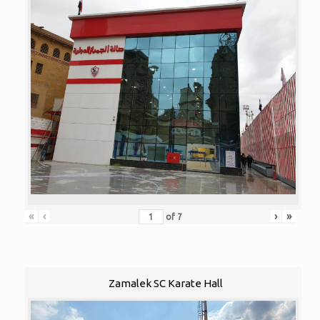
«
‹
›
»
of
7
Zamalek SC Karate Hall