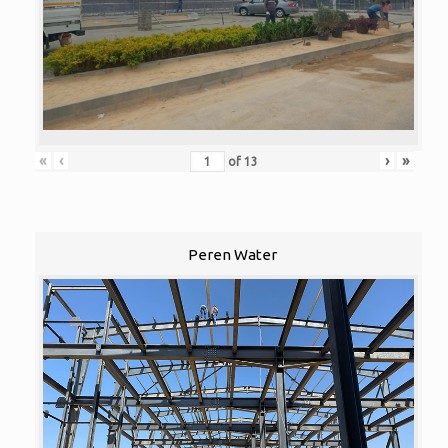
«
‹
›
»
of
13
Peren Water