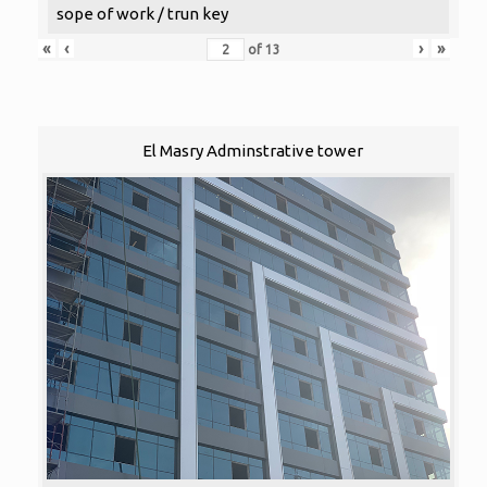
sope of work / trun key
«
‹
›
»
of
13
El Masry Adminstrative tower