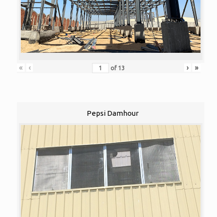
«
‹
›
»
of
13
Pepsi Damhour