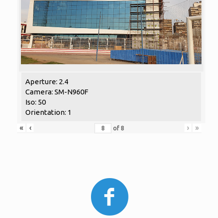
Aperture: 2.4
Camera: SM-N960F
Iso: 50
Orientation: 1
«
‹
›
»
of
8