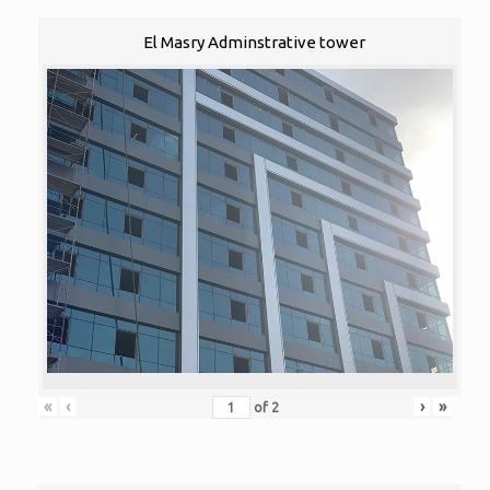
El Masry Adminstrative tower
«
‹
›
»
of
2