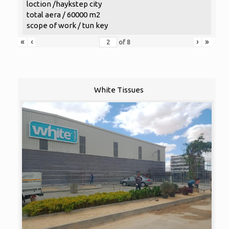
loction /haykstep city
total aera / 60000 m2
scope of work / tun key
«
‹
›
»
of
8
White Tissues