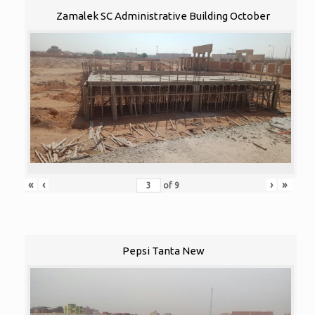
Zamalek SC Administrative Building October
«
‹
›
»
of
9
Pepsi Tanta New