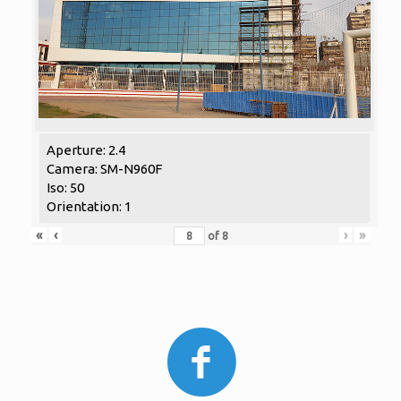
Aperture: 2.4
Camera: SM-N960F
Iso: 50
Orientation: 1
«
‹
›
»
of
8