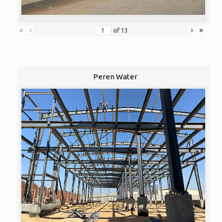
«
‹
›
»
of
13
Peren Water