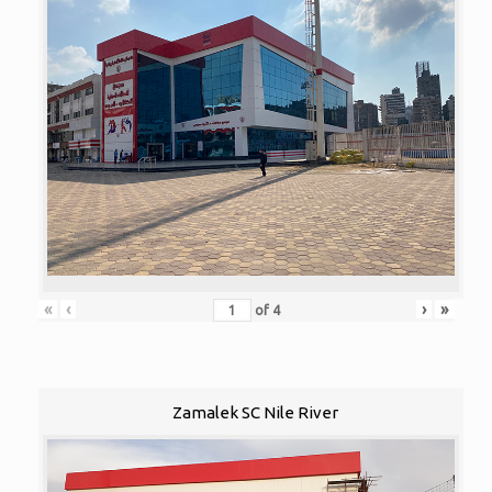
«
‹
›
»
of
4
Zamalek SC Nile River