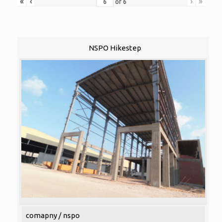
«
‹
›
»
of
6
NSPO Hikestep
comapny / nspo