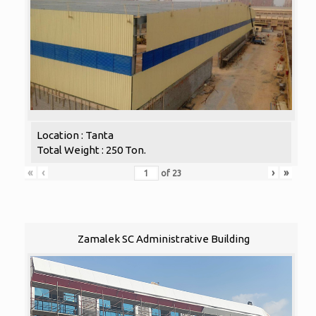
Location : Tanta
Total Weight : 250 Ton.
«
‹
›
»
of
23
Zamalek SC Administrative Building