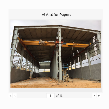
Al Aml for Papers
«
‹
›
»
of
13