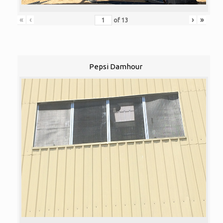
«
‹
›
»
of
13
Pepsi Damhour