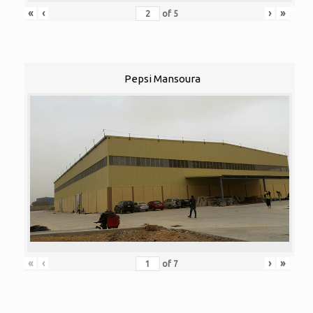
«
‹
›
»
of
5
Pepsi Mansoura
«
‹
›
»
of
7