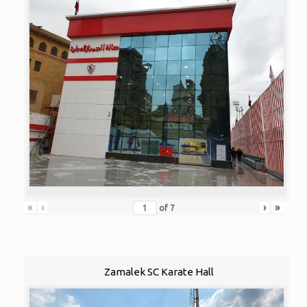
«
‹
›
»
of
7
Zamalek SC Karate Hall