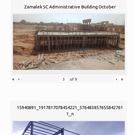
Zamalek SC Administrative Building October
«
‹
›
»
of
9
15940891_1917817078454221_576483857655842761
1_n