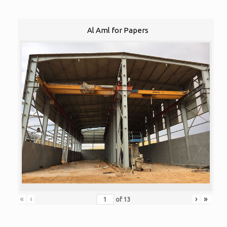
Al Aml for Papers
«
‹
›
»
of
13