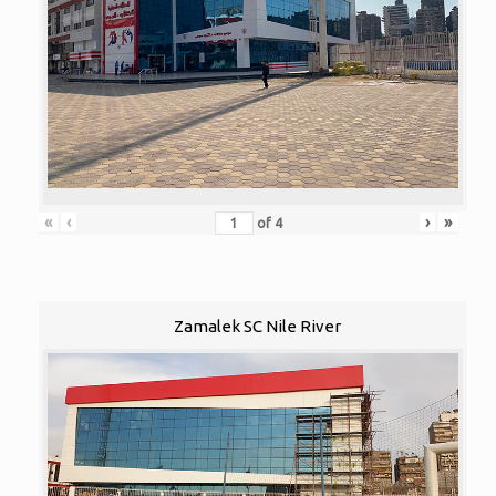
«
‹
›
»
of
4
Zamalek SC Nile River