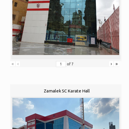
«
‹
›
»
of
7
Zamalek SC Karate Hall