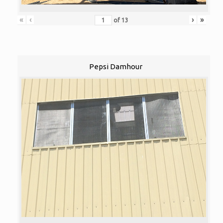
«
‹
›
»
of
13
Pepsi Damhour