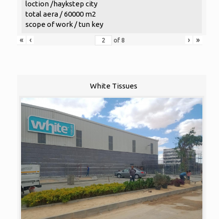
loction /haykstep city
total aera / 60000 m2
scope of work / tun key
«
‹
›
»
of
8
White Tissues