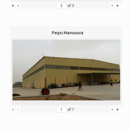
«
‹
›
»
of
5
Pepsi Mansoura
«
‹
›
»
of
7