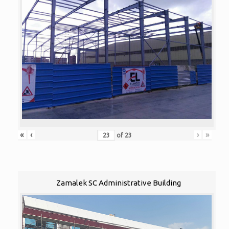
«
‹
›
»
of
23
Zamalek SC Administrative Building