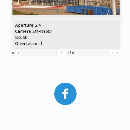
Aperture: 2.4
Camera: SM-N960F
Iso: 50
Orientation: 1
«
‹
›
»
of
8