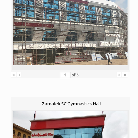
«
‹
›
»
of
6
Zamalek SC Gymnastics Hall