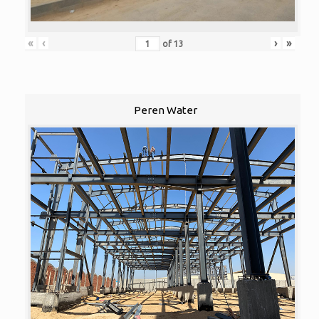
«
‹
›
»
of
13
Peren Water