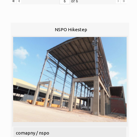
«
‹
›
»
of
6
NSPO Hikestep
comapny / nspo