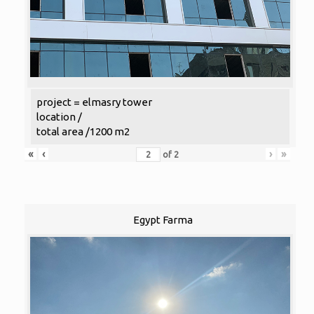
project = elmasry tower
location /
total area /1200 m2
«
‹
›
»
of
2
Egypt Farma