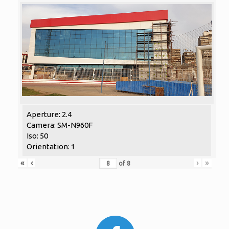
Aperture: 2.4
Camera: SM-N960F
Iso: 50
Orientation: 1
«
‹
›
»
of
8