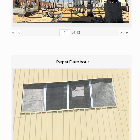
«
‹
›
»
of
13
Pepsi Damhour