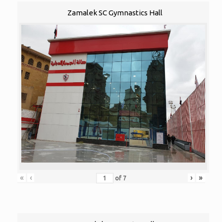
Zamalek SC Gymnastics Hall
«
‹
›
»
of
7