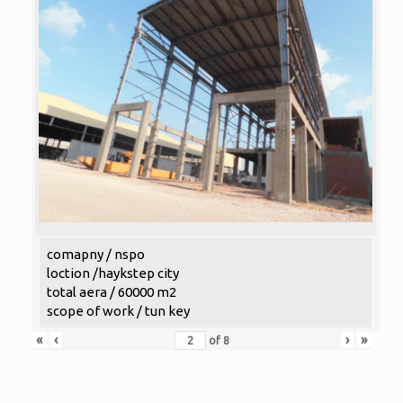
comapny / nspo
loction /haykstep city
total aera / 60000 m2
scope of work / tun key
«
‹
›
»
of
8