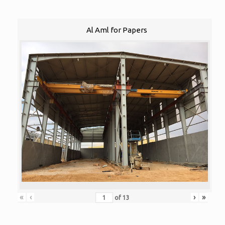
Al Aml for Papers
«
‹
›
»
of
13