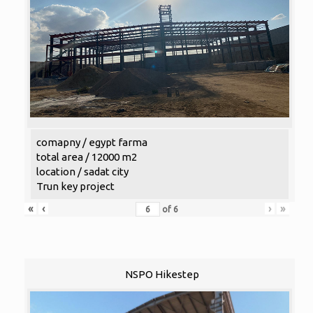
comapny / egypt farma
total area / 12000 m2
location / sadat city
Trun key project
«
‹
›
»
of
6
NSPO Hikestep