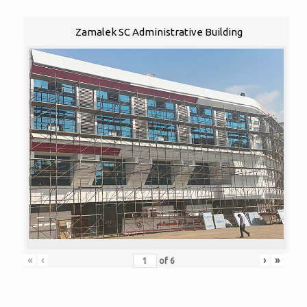
Zamalek SC Administrative Building
«
‹
›
»
of
6