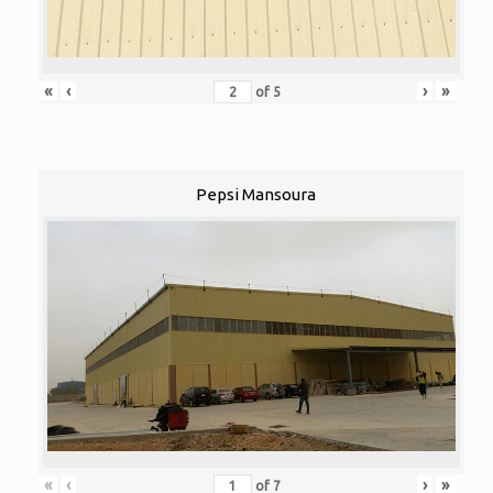
«
‹
›
»
of
5
Pepsi Mansoura
«
‹
›
»
of
7