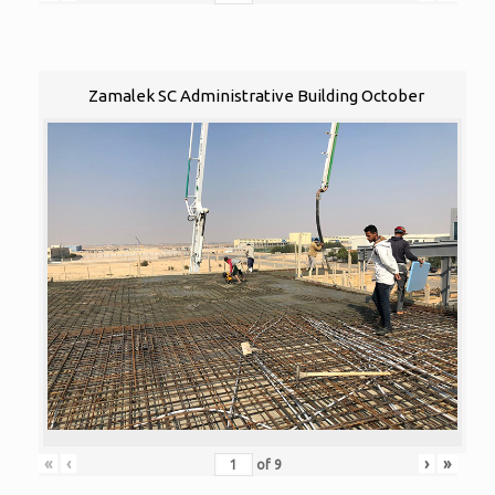
Zamalek SC Administrative Building October
«
‹
›
»
of
9