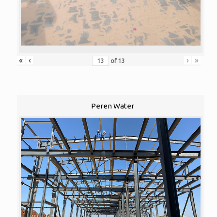
«
‹
›
»
of
13
Peren Water