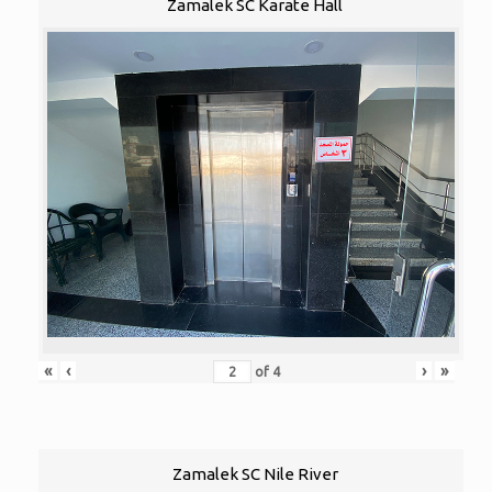
Zamalek SC Karate Hall
«
‹
›
»
of
4
Zamalek SC Nile River